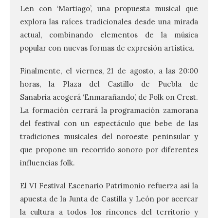
Len con ‘Martiago’, una propuesta musical que
explora las raíces tradicionales desde una mirada
actual, combinando elementos de la música
popular con nuevas formas de expresión artística.
Finalmente, el viernes, 21 de agosto, a las 20:00
horas, la Plaza del Castillo de Puebla de
Sanabria acogerá ‘Enmarañando’, de Folk on Crest.
La formación cerrará la programación zamorana
del festival con un espectáculo que bebe de las
tradiciones musicales del noroeste peninsular y
que propone un recorrido sonoro por diferentes
La UPSA impulsa la
influencias folk.
creación musical con el I
Concurso Internacional de
El VI Festival Escenario Patrimonio refuerza así la
Composición Coral Sacra
apuesta de la Junta de Castilla y León por acercar
8 Ago 2026
la cultura a todos los rincones del territorio y