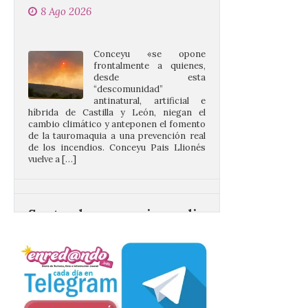
Conceyu «se opone
frontalmente a quienes,
desde esta
“descomunidad”
antinatural, artificial e
híbrida de Castilla y León, niegan el
cambio climático y anteponen el fomento
de la tauromaquia a una prevención real
de los incendios. Conceyu Pais Llionés
vuelve a […]
Santander aconseja acudir
a pie o en transporte
público y evitar el
vehículo privado para el
eclipse
8 Ago 2026
El TUS cuenta con líneas