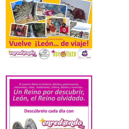
contaminación lumínica
de Europa, un recurso
natural que permite disfrutar de
actividades de astroturismo durante todo
el año. La Dirección General de Turismo
ha puesto en marcha diversas iniciativas
relacionadas […]
Cabárceno prepara tres
enclaves privilegiados
desde los que divisar el
.
eclipse solar del 12 de
agosto
8 Ago 2026
El parque amplía su
horario y refuerza los
transportes y la
hostelería. En Alto
Campoo continuará la
programación musical de Estación