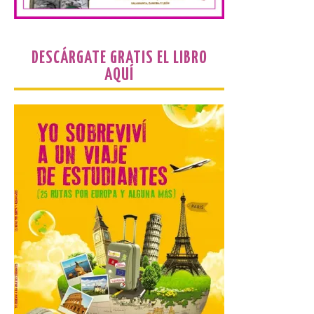
Sonora. Peña Cabarga, elegido lugar
preferente en la comunidad autónoma,
contará con un dispositivo especial de
seguridad y acceso […]
DESCÁRGATE GRATIS EL LIBRO
AQUÍ
Gijon prohíbe el baño en
San Lorenzo, Poniente y
Arbeyal el día del eclipse a
partir de las 19.00 horas.
8 Ago 2026
Incide en que el eclipse se
verá desde múltiples
puntos de la ciudad, por lo
que no será necesario
desplazarse y se
recomienda no acudir a Gijón/Xixón en
coche ni usarlo ese día. Los accesos a
la Campa Torres y La […]