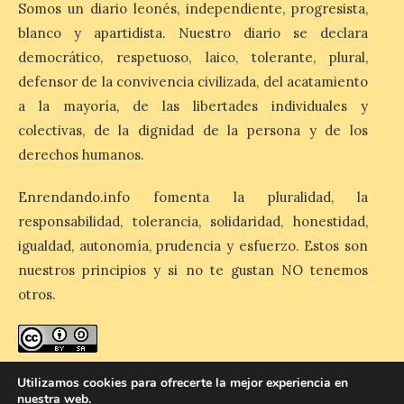
Somos un diario leonés, independiente, progresista,
8 Ago 2026
blanco y apartidista. Nuestro diario se declara
democrático, respetuoso, laico, tolerante, plural,
El Ayuntamiento de La
defensor de la convivencia civilizada, del acatamiento
Bañeza designa a Arturo
Martínez Matilla como
a la mayoría, de las libertades individuales y
pregonero de las Fiestas
colectivas, de la dignidad de la persona y de los
2026. Tendrá lugar este
sábado 8 de agosto a las 21,00 horas en el
derechos humanos.
teatro municipal de La Bañeza. El
comunicador astorgano Arturo Martínez
Matilla, […]
Enrendando.info fomenta la pluralidad, la
responsabilidad, tolerancia, solidaridad, honestidad,
igualdad, autonomía, prudencia y esfuerzo. Estos son
La I Feria de la Cerveza
nuestros principios y si no te gustan NO tenemos
Artesana de Astorga
otros.
arranca con una gran
acogida del público
8 Ago 2026
enredando.info está bajo
licencia de Creative Commons
Utilizamos cookies para ofrecerte la mejor experiencia en
Reconocimiento-CompartirIgual 4.0 Internacional
.
nuestra web.