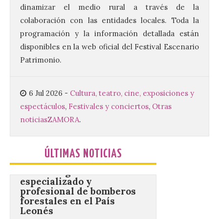
dinamizar el medio rural a través de la
colaboración con las entidades locales. Toda la
Este certamen,
promovido por el Instituto
programación y la información detallada están
Universitario de Música
disponibles en la web oficial del Festival Escenario
Sacra de la Universidad
Pontificia de Salamanca
Patrimonio.
(UPSA), premiará composiciones
inéditas, destinadas a coro, con un
premio de 3.000 euros. Las candidaturas
podrán presentarse hasta el 30 de
6 Jul 2026
-
Cultura, teatro, cine, exposiciones y
noviembre. La Universidad, a […]
espectáculos
,
Festivales y conciertos
,
Otras
noticias
ZAMORA
.
Conceyu vuelve a exigir
un contingente
ÚLTIMAS NOTICIAS
especializado y
profesional de bomberos
forestales en el País
Leonés
8 Ago 2026