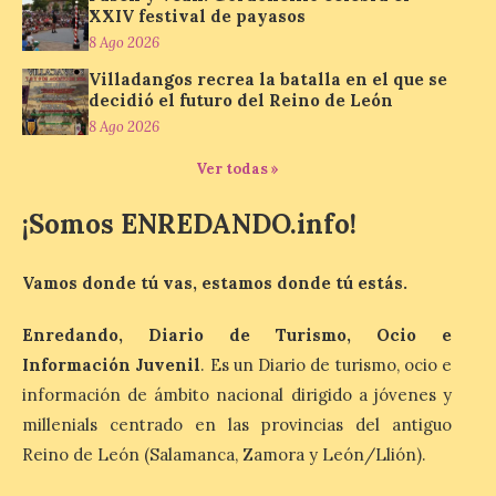
XXIV festival de payasos
más comunes centran la
nueva exposición del
8 Ago 2026
Museo de la Siderurgia y
Villadangos recrea la batalla en el que se
la Minería de Sabero
decidió el futuro del Reino de León
8 Ago 2026
8 Ago 2026
Ver todas »
La exposición que se
inaugurará el sábado día 8
¡Somos ENREDANDO.info!
de agosto a las doce y
media de la mañana,
durante la ‘Feria de
Vamos donde tú vas, estamos donde tú estás.
minerales, rocas y fósiles de Castilla y
León’, podrá visitarse hasta finales del
mes de noviembre, con […]
Enredando, Diario de Turismo, Ocio e
Información Juvenil
. Es un Diario de turismo, ocio e
información de ámbito nacional dirigido a jóvenes y
La Bañeza inicia sus
millenials centrado en las provincias del antiguo
fiestas con el pregón a
Reino de León (Salamanca, Zamora y León/Llión).
cargo de Arturo Martínez
Matilla