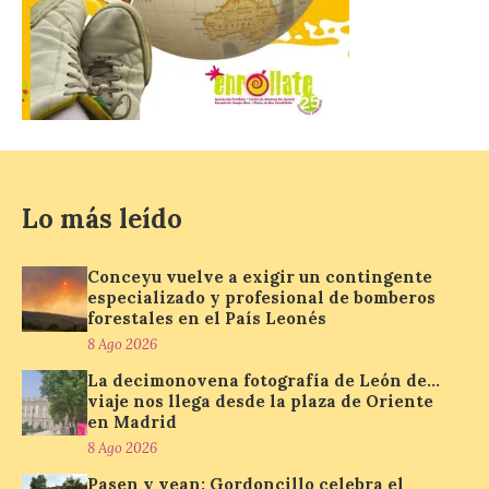
La decimonovena
fotografía de León de…
viaje nos llega desde la
plaza de Oriente en
Madrid
8 Ago 2026
Lo más leído
Nueva edición de León
de…viaje. Una iniciativa
Conceyu vuelve a exigir un contingente
organizado por la sección
especializado y profesional de bomberos
juvenil de la Asociación
forestales en el País Leonés
Enróllate, la Asociación
Conceyu País Llionés y el Diario de
8 Ago 2026
Turismo, Ocio e Información para
La decimonovena fotografía de León de…
jóvenes “Enredando.info”. Pilar Aller Aller
nos envía la décimo […]
viaje nos llega desde la plaza de Oriente
en Madrid
8 Ago 2026
Pasen y vean: Gordoncillo celebra el
Los minerales y sus usos