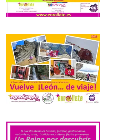
española en ofrecer wifi a
bordo de Starlink, la
constelación de satélites
más avanzada del mundo, desarrollada
por SpaceX. La incorporación de esta
tecnología forma parte del compromiso
de Iberia con la innovación […]
La Junta promueve la
contratación temporal de
jóvenes desempleados
para la realización de
obras y servicios de
interés general y social
con más de 8,7 millones de
euros de inversión
.
6 Ago 2026
La Consejería de
Industria, Universidades,