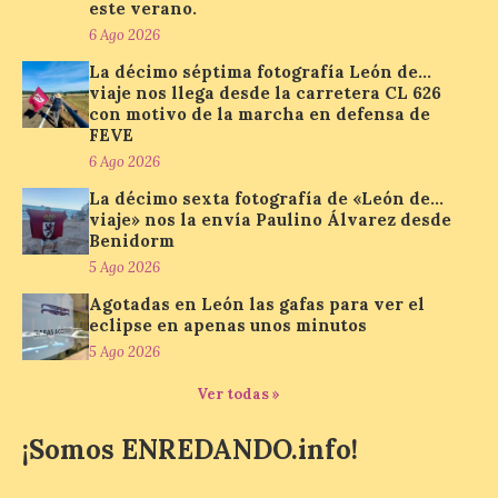
este verano.
ocupa el noveno lugar. Los españoles
6 Ago 2026
priorizan las […]
La décimo séptima fotografía León de…
viaje nos llega desde la carretera CL 626
con motivo de la marcha en defensa de
El Ayuntamiento de La
FEVE
Bañeza presenta el
6 Ago 2026
Festival One More Time,
una cita con la música de
La décimo sexta fotografía de «León de…
los 80 y 90 para el 16 de
viaje» nos la envía Paulino Álvarez desde
agosto en la Plaza Mayor.
Benidorm
5 Ago 2026
6 Ago 2026
Agotadas en León las gafas para ver el
eclipse en apenas unos minutos
Se celebrará el próximo
5 Ago 2026
domingo 16 de agosto, a
partir de las 23:00 horas,
Ver todas »
en la Plaza Mayor de la
ciudad. El Salón de Plenos
del Ayuntamiento de La Bañeza ha
¡Somos ENREDANDO.info!
acogido esta mañana la presentación
oficial del Festival One […]