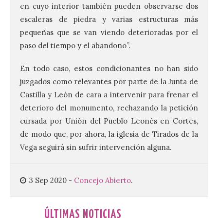
en cuyo interior también pueden observarse dos
Ciclo “Mujeres en la
Historia y la
escaleras de piedra y varias estructuras más
Peregrinación”, en
pequeñas que se van viendo deterioradas por el
Benavides de Órbigo.
paso del tiempo y el abandono”.
7 Ago 2026
En todo caso, estos condicionantes no han sido
juzgados como relevantes por parte de la Junta de
Conferencia de Victorina
Alonso, sobre la
Castilla y León de cara a intervenir para frenar el
peregrinación femenina.
deterioro del monumento, rechazando la petición
Presentación del Libro
“Va de Monjas”, de José
cursada por Unión del Pueblo Leonés en Cortes,
Fernando Cornejo. Apertura de una doble
de modo que, por ahora, la iglesia de Tirados de la
exposición de fotografía. Este viernes, 7
de agosto, a las 20,00 horas, en el
Vega seguirá sin sufrir intervención alguna.
auditorio de Benavides de […]
3 Sep 2020
-
Concejo Abierto
.
Food trucks y música en
Valencia de Don Juan en
una nueva edición de
ÚLTIMAS NOTICIAS