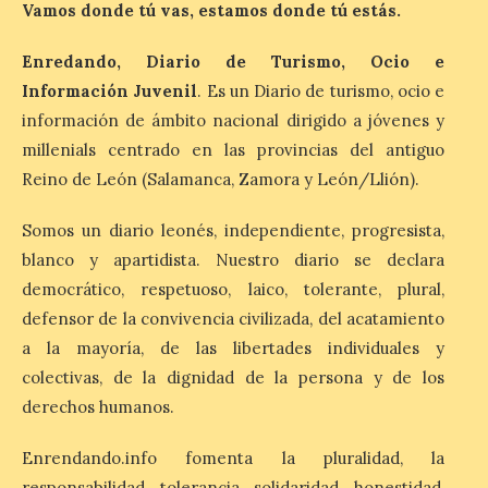
Vamos donde tú vas, estamos donde tú estás.
Enredando, Diario de Turismo, Ocio e
“Mirar un eclipse sin
protección adecuada
Información Juvenil
. Es un Diario de turismo, ocio e
puede causar daños
información de ámbito nacional dirigido a jóvenes y
irreversibles en la retina”
millenials centrado en las provincias del antiguo
6 Ago 2026
Reino de León (Salamanca, Zamora y León/Llión).
Somos un diario leonés, independiente, progresista,
La retinopatía solar puede
provocar pérdida de
blanco y apartidista. Nuestro diario se declara
visión central, manchas en
democrático, respetuoso, laico, tolerante, plural,
el campo visual y
alteraciones en la
defensor de la convivencia civilizada, del acatamiento
percepción de formas y colores. El
especialista en Oftalmología del Hospital
a la mayoría, de las libertades individuales y
San Juan de Dios de León, Dr. Mahave
colectivas, de la dignidad de la persona y de los
Ruiz, advierte de […]
derechos humanos.
Enrendando.info fomenta la pluralidad, la
La décimo séptima
responsabilidad, tolerancia, solidaridad, honestidad,