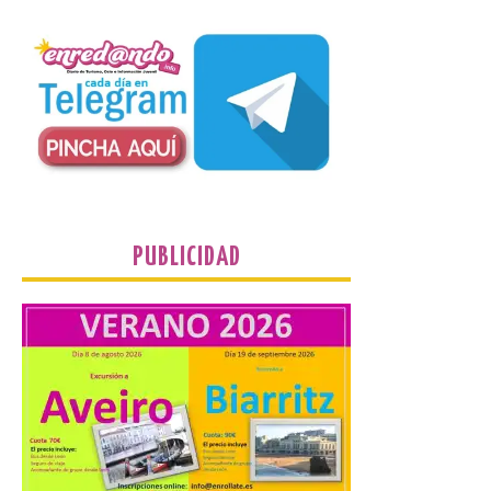
Las solicitudes estarán
abiertas del 22 de julio al 4
de septiembre de 2026.
Bruselas, 6 de agosto de
2026.- La Comisión
Europea ha actualizado las normas de su
programa de prácticas, estableciendo un
marco único modernizado que hace que el
programa […]
PUBLICIDAD
Despega el primer avión
de Iberia con wifi de alta
velocidad gratuito de
Starlink
6 Ago 2026
Iberia se convierte en la
primera aerolínea