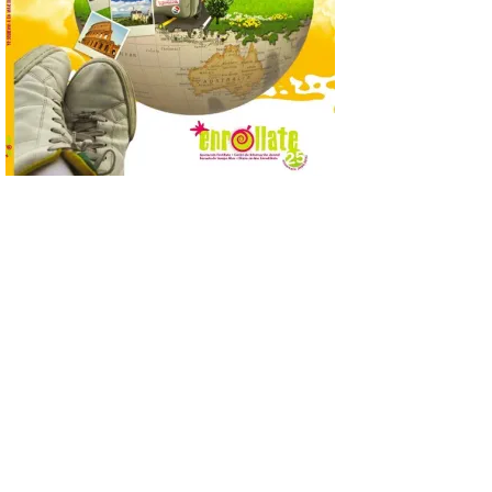
incorpora un amplio
calendario de actividades
de animación dirigidas a
todos los públicos. La
Bañeza inauguró en la tarde de este
martes 4 de agosto una nueva edición de
su tradicional Mercado Medieval, que
hasta el próximo 6 […]
Un viaje a la Antigüedad:
el Museo del Prado
propone un recorrido por
obras de su Colección de
inspiración clásica
6 Ago 2026
Al hilo del estreno de La
Odisea de Christopher
Nolan. La pieza de vídeo
reúne una selección de
obras relacionadas con la
Antigüedad clásica, la mitología y los
viajes, que se suceden al ritmo de un