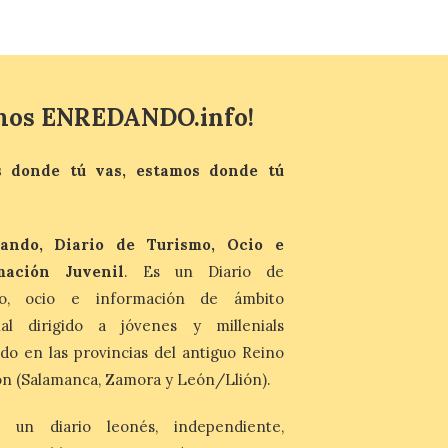
evocador tema de La […]
Patrimonio Nacional
cancela la temporada de
fuentes de La Granja ante
mos ENREDANDO.info!
la escasez de agua
6 Ago 2026
 donde tú vas, estamos donde tú
Esta medida afecta a los
espectáculos nocturnos
de la Fuente Baños de
ando, Diario de Turismo, Ocio e
Diana previstos para los
días 8, 15 y 22 de agosto,
mación Juvenil
. Es un Diario de
así como al encendido extraordinario del
día 25. La reserva de agua en el estanque
mo, ocio e información de ámbito
«El Mar», […]
nal dirigido a jóvenes y millenials
do en las provincias del antiguo Reino
El Descenso Internacional
n (Salamanca, Zamora y León/Llión).
del Sella arranca con el
homenaje a los campeones
 un diario leonés, independiente,
y el izado de las banderas