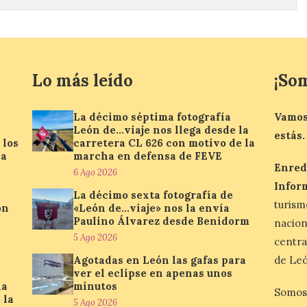
Lo más leído
¡So
La décimo séptima fotografía
Vamos
León de…viaje nos llega desde la
estás.
 los
carretera CL 626 con motivo de la
la
marcha en defensa de FEVE
Enred
6 Ago 2026
Infor
La décimo sexta fotografía de
turis
ón
«León de…viaje» nos la envía
Paulino Álvarez desde Benidorm
nacio
5 Ago 2026
centra
Agotadas en León las gafas para
de Leó
ver el eclipse en apenas unos
la
minutos
Somos
 la
5 Ago 2026