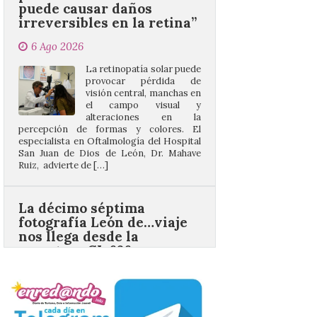
6 Ago 2026
La retinopatía solar puede
provocar pérdida de
visión central, manchas en
el campo visual y
alteraciones en la
percepción de formas y colores. El
especialista en Oftalmología del Hospital
San Juan de Dios de León, Dr. Mahave
Ruiz, advierte de […]
La décimo séptima
fotografía León de…viaje
nos llega desde la
carretera CL 626 con
motivo de la marcha en
defensa de FEVE
6 Ago 2026
Nueva edición de León
de…viaje. Una iniciativa
organizado por la sección