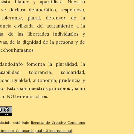
autonómicas
sista, blanco y apartidista. Nuestro
 se declara democrático, respetuoso,
6 Ago 2026
, tolerante, plural, defensor de la
La 88.ª edición del
encia civilizada, del acatamiento a la
Descenso Internacional
del Sella reunirá este año a
ía, de las libertades individuales y
1.291 palistas distribuidos
en 874 embarcaciones,
ivas, de la dignidad de la persona y de
con representación de 22 países,
rechos humanos.
consolidando una vez más a la prueba
asturiana como una de las grandes
referencias del piragüismo internacional.
dando.info fomenta la pluralidad, la
[…]
nsabilidad, tolerancia, solidaridad,
idad, igualdad, autonomía, prudencia y
zo. Estos son nuestros principios y si no
tan NO tenemos otros.
do.info está bajo
licencia de Creative Commons
imiento-CompartirIgual 4.0 Internacional
.