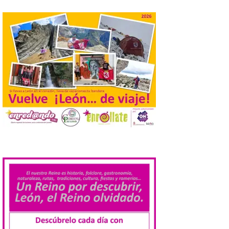
El Ayuntamiento de
Cabrillanes analizará,
conforme a la legalidad, la
solicitud para la
celebración del Iberia
Eclipse Festival
6 Ago 2026
Durante la mañana de ayer
miércoles ha sido
registrada en el
Ayuntamiento una
solicitud relacionada con
la celebración de este evento. Ante las
.
informaciones aparecidas en distintos
medios de comunicación sobre la posible
celebración del denominado Iberia
Eclipse Festival en […]
La Universidad de León
retoma las excavaciones
en La Peña del Castro para
profundizar en la vida