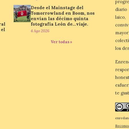
progre
Desde el Mainstage del
diario
Tomorrowland en Boom, nos
laico
envían las décimo quinta
ral
fotografía León de…viaje.
conviv
 el
4 Ago 2026
mayor
colect
Ver todas »
los de
Enren
respo
honest
esfuer
te gus
enredan
Reconoc