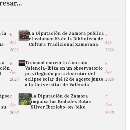
esar...
 la
La Diputación de Zamora publica
6
6
el volumen 55 de la Biblioteca de
Ago
Ago
ua
Cultura Tradicional Zamorana
2026
2026
 a
Trasmed convertirá su ruta
5
5
cción
Valencia-Ibiza en un observatorio
Ago
Ago
l
privilegiado para disfrutar del
eclipse solar del 12 de agosto junto
2026
2026
a la Universitat de València
lipse
La Diputación de Zamora
5
5
impulsa las Kedades Rutas
Ago
Ago
 su
Silver Iberlobo-on-bike.
2026
2026