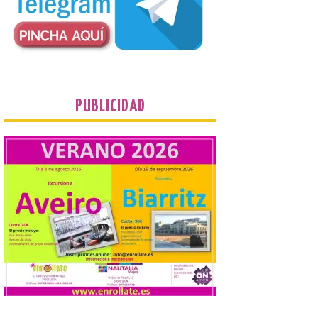
juvenil de la Asociación
Enróllate, la Asociación
Conceyu País Llionés y el Diario de
Turismo, Ocio e Información para
jóvenes “Enredando.info”. Eduardo
Morán nos envía desde la carretera […]
Camarzius fest: frente al
PUBLICIDAD
macroevento, un festival
cultural transformador
que apuesta por el legado.
6 Ago 2026
Los días 7, 8 y 9 de agosto
de 2026, Camarzana de
Tera volverá a convertirse
en punto de encuentro,
con la Villa Romana de
Orpheus. Vivimos un momento en el que la
música en directo mueve grandes
fenómenos de […]