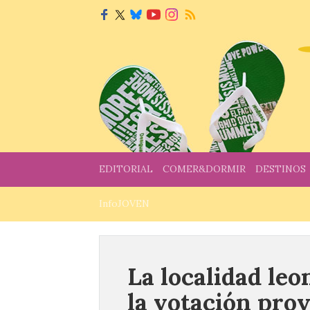
EDITORIAL
COMER&DORMIR
DESTINOS
InfoJOVEN
La localidad le
la votación prov