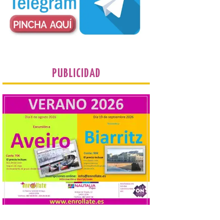
La decimoctava fotografía
de León de…viaje nos llega
desde la sede del
Parlamento Europeo en
Estrasburgo.
PUBLICIDAD
7 Ago 2026
Nueva edición de León
de…viaje. Una iniciativa
organizado por la sección
juvenil de la Asociación
Enróllate, la Asociación
Conceyu País Llionés y el Diario de
Turismo, Ocio e Información para
jóvenes “Enredando.info”. . La
decimoctava fotografía de León de…viaje
nos […]
UPL insta a la Junta a
actuar para salvar el
castillo del Asmesnal, un