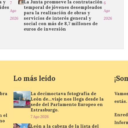
a y
La Junta promueve la contratación
7
6
ides
temporal de jóvenes desempleados
Ago
Ago
para la realización de obras y
servicios de interés general y
2026
2026
social con más de 8,7 millones de
euros de inversión
Lo más leído
¡So
ebra
La decimoctava fotografía de
Vamos
León de…viaje nos llega desde la
estás.
sede del Parlamento Europeo en
Estrasburgo.
Enred
n el
7 Ago 2026
ino
Infor
León a la cabeza de la lista del