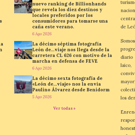
turis
nuevo ranking de Billionhands
que revela los diez destinos y
nacio
locales preferidos por los
centra
s
consumidores para tomarse una
caña este verano.
de Leó
6 Ago 2026
Somos
la
La décimo séptima fotografía
progre
n
León de…viaje nos llega desde la
carretera CL 626 con motivo de la
diario
marcha en defensa de FEVE
laico
6 Ago 2026
conviv
La décimo sexta fotografía de
mayor
«León de…viaje» nos la envía
Paulino Álvarez desde Benidorm
colect
5 Ago 2026
los de
Ver todas »
Enren
respo
honest