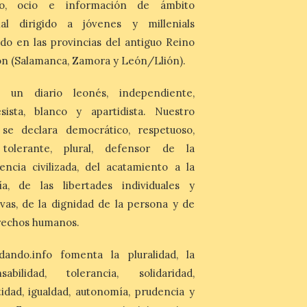
lanza un visor web para
mo, ocio e información de ámbito
localizar y disfrutar del
nal dirigido a jóvenes y millenials
eclipse solar del 12 de
do en las provincias del antiguo Reino
agosto con seguridad
n (Salamanca, Zamora y León/Llión).
7 Ago 2026
 un diario leonés, independiente,
Se trata de un visor web
que permite conocer la
sista, blanco y apartidista. Nuestro
posición exacta del Sol y
así localizar el lugar ideal
 se declara democrático, respetuoso,
para observar el eclipse
, tolerante, plural, defensor de la
solar del 12 de agosto de 2026 sin
obstáculos. El visor es una herramienta a
encia civilizada, del acatamiento a la
la […]
ía, de las libertades individuales y
ivas, de la dignidad de la persona y de
Paradores renueva su
rechos humanos.
compromiso con La Vuelta
como patrocinador oficial
dando.info fomenta la pluralidad, la
7 Ago 2026
nsabilidad, tolerancia, solidaridad,
La cadena hotelera pública
idad, igualdad, autonomía, prudencia y
volverá a estar presente