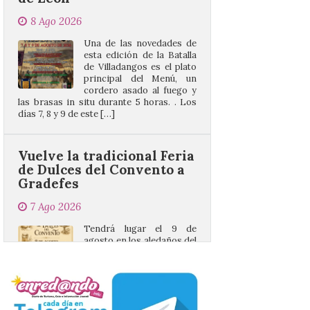
Una de las novedades de
esta edición de la Batalla
de Villadangos es el plato
principal del Menú, un
cordero asado al fuego y
las brasas in situ durante 5 horas. . Los
días 7, 8 y 9 de este […]
Vuelve la tradicional Feria
de Dulces del Convento a
Gradefes
7 Ago 2026
Tendrá lugar el 9 de
agosto en los aledaños del
monasterio cisterciense
de Santa María la Real de
Gradefes. Una cita
imprescindible para disfrutar de los
mejores dulces conventuales, tradición,
cultura y un ambiente único. El
Ayuntamiento de Gradefes, intentando
[…]