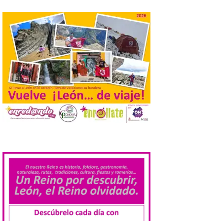
BIC en estado de ruina
7 Ago 2026
Un Bien de Interés
Cultural abandonado
desde 1949. Los
procuradores leonesistas
plantean que la Junta
contacte cuanto antes con los
propietarios para exigirles medidas
inmediatas que frenen el deterioro y el
riesgo de colapso. Los procuradores de
Unión del Pueblo […]
.
La Universidad de León
distribuye folletos con la
programación del evento
del eclipse solar que
organiza con la ESA y el
Ayuntamiento
7 Ago 2026