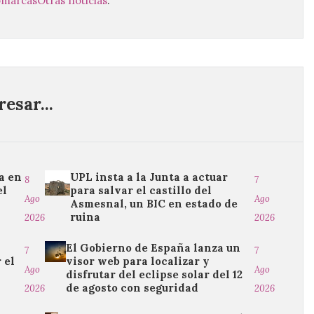
comarcas
Otras noticias
.
esar...
a en
UPL insta a la Junta a actuar
8
7
el
para salvar el castillo del
Ago
Ago
Asmesnal, un BIC en estado de
ruina
2026
2026
El Gobierno de España lanza un
7
7
 el
visor web para localizar y
Ago
Ago
o
disfrutar del eclipse solar del 12
de agosto con seguridad
2026
2026