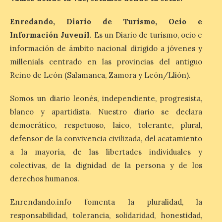
minerales, rocas y fósiles de Castilla y
León’, podrá visitarse hasta finales del
Enredando, Diario de Turismo, Ocio e
mes de noviembre, con […]
Información Juvenil
. Es un Diario de turismo, ocio e
información de ámbito nacional dirigido a jóvenes y
La Bañeza inicia sus
millenials centrado en las provincias del antiguo
fiestas con el pregón a
Reino de León (Salamanca, Zamora y León/Llión).
cargo de Arturo Martínez
Matilla
Somos un diario leonés, independiente, progresista,
8 Ago 2026
blanco y apartidista. Nuestro diario se declara
democrático, respetuoso, laico, tolerante, plural,
defensor de la convivencia civilizada, del acatamiento
El Ayuntamiento de La
Bañeza designa a Arturo
a la mayoría, de las libertades individuales y
Martínez Matilla como
colectivas, de la dignidad de la persona y de los
pregonero de las Fiestas
2026. Tendrá lugar este
derechos humanos.
sábado 8 de agosto a las 21,00 horas en el
teatro municipal de La Bañeza. El
comunicador astorgano Arturo Martínez
Enrendando.info fomenta la pluralidad, la
Matilla, […]
responsabilidad, tolerancia, solidaridad, honestidad,