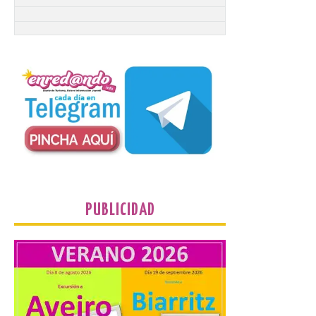
Santander aconseja acudir
a pie o en transporte
público y evitar el
vehículo privado para el
eclipse
8 Ago 2026
El TUS cuenta con líneas
que llegan a la zona en
puntos como el faro de
Cabo Mayor, Cueto,
Corbanera o Ciriego y
reforzará la movilidad con un servicio
especial de lanzaderas desde el PCTCAN
PUBLICIDAD
a Ciriego. El Ayuntamiento de […]
Turismo de Extremadura
impulsa nuevas
iniciativas relacionadas
con el trío de eclipses para