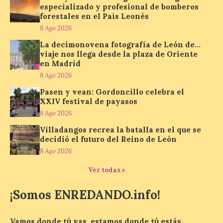
de…viaje. Una iniciativa
especializado y profesional de bomberos
organizado por la sección
forestales en el País Leonés
juvenil de la Asociación
Enróllate, la Asociación
8 Ago 2026
Conceyu País Llionés y el Diario de
Turismo, Ocio e Información para
La decimonovena fotografía de León de…
jóvenes “Enredando.info”. Pilar Aller Aller
viaje nos llega desde la plaza de Oriente
nos envía la décimo […]
en Madrid
8 Ago 2026
Pasen y vean: Gordoncillo celebra el
Los minerales y sus usos
XXIV festival de payasos
más comunes centran la
8 Ago 2026
nueva exposición del
Museo de la Siderurgia y
Villadangos recrea la batalla en el que se
la Minería de Sabero
decidió el futuro del Reino de León
8 Ago 2026
8 Ago 2026
Ver todas »
La exposición que se
¡Somos ENREDANDO.info!
inaugurará el sábado día 8
de agosto a las doce y
media de la mañana,
durante la ‘Feria de
Vamos donde tú vas, estamos donde tú estás.