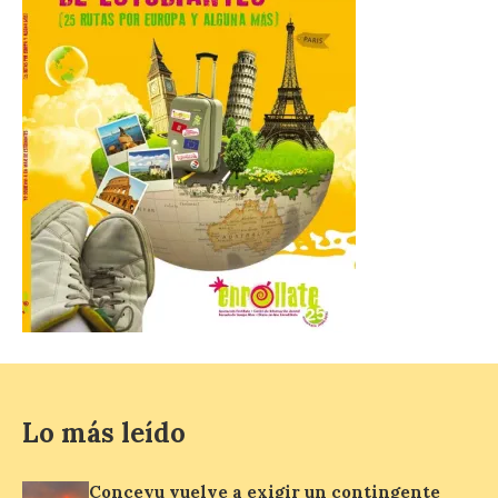
Incide en que el eclipse se
verá desde múltiples
puntos de la ciudad, por lo
que no será necesario
desplazarse y se
recomienda no acudir a Gijón/Xixón en
coche ni usarlo ese día. Los accesos a
la Campa Torres y La […]
La decimonovena
fotografía de León de…
viaje nos llega desde la
plaza de Oriente en
Madrid
8 Ago 2026
Lo más leído
Nueva edición de León
Conceyu vuelve a exigir un contingente