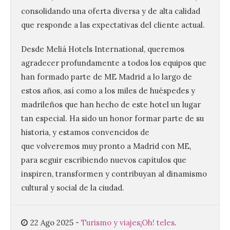
consolidando una oferta diversa y de alta calidad
que responde a las expectativas del cliente actual.
La UPSA impulsa la
Desde Meliá Hotels International, queremos
creación musical con el I
agradecer profundamente a todos los equipos que
Concurso Internacional de
Composición Coral Sacra
han formado parte de ME Madrid a lo largo de
estos años, así como a los miles de huéspedes y
8 Ago 2026
madrileños que han hecho de este hotel un lugar
tan especial. Ha sido un honor formar parte de su
Este certamen,
historia, y estamos convencidos de
promovido por el Instituto
Universitario de Música
que volveremos muy pronto a Madrid con ME,
Sacra de la Universidad
para seguir escribiendo nuevos capítulos que
Pontificia de Salamanca
(UPSA), premiará composiciones
inspiren, transformen y contribuyan al dinamismo
inéditas, destinadas a coro, con un
premio de 3.000 euros. Las candidaturas
cultural y social de la ciudad.
podrán presentarse hasta el 30 de
noviembre. La Universidad, a […]
22 Ago 2025
-
Turismo y viajes
¡Oh! teles
.