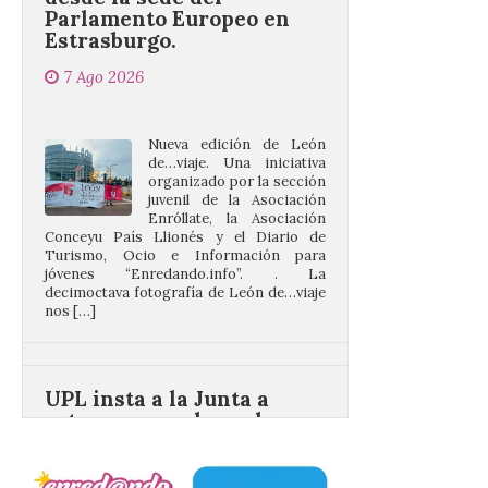
7 Ago 2026
Nueva edición de León
de…viaje. Una iniciativa
organizado por la sección
juvenil de la Asociación
Enróllate, la Asociación
Conceyu País Llionés y el Diario de
Turismo, Ocio e Información para
jóvenes “Enredando.info”. . La
decimoctava fotografía de León de…viaje
nos […]
UPL insta a la Junta a
actuar para salvar el
castillo del Asmesnal, un
BIC en estado de ruina
7 Ago 2026