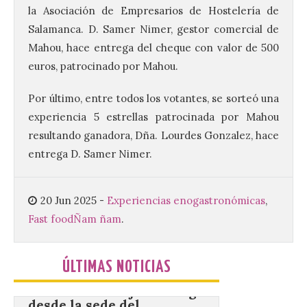
de Dulces del Convento a
la Asociación de Empresarios de Hostelería de
Gradefes
Salamanca. D. Samer Nimer, gestor comercial de
7 Ago 2026
Mahou, hace entrega del cheque con valor de 500
euros, patrocinado por Mahou.
Tendrá lugar el 9 de
agosto en los aledaños del
Por último, entre todos los votantes, se sorteó una
monasterio cisterciense
experiencia 5 estrellas patrocinada por Mahou
de Santa María la Real de
Gradefes. Una cita
resultando ganadora, Dña. Lourdes Gonzalez, hace
imprescindible para disfrutar de los
entrega D. Samer Nimer.
mejores dulces conventuales, tradición,
cultura y un ambiente único. El
Ayuntamiento de Gradefes, intentando
[…]
20 Jun 2025
-
Experiencias enogastronómicas
,
Fast food
Ñam ñam
.
La decimoctava fotografía
de León de…viaje nos llega
ÚLTIMAS NOTICIAS
desde la sede del
Parlamento Europeo en
Estrasburgo.