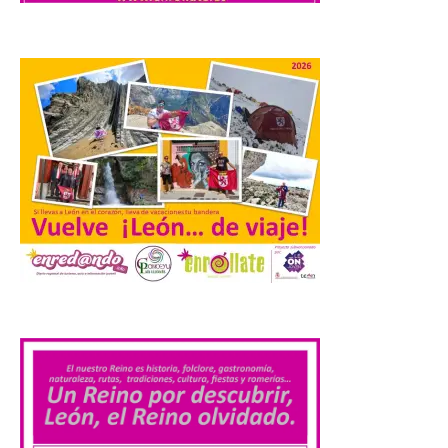
Los materiales ya pueden
recogerse gratuitamente
en la Oficina de
Información Turística de
León e incluyen, además
del programa del evento, una guía
práctica con recomendaciones
elaboradas por especialistas para
observar el eclipse con seguridad León, 7
de agosto de 2026. La programación […]
Laciana comienza su
programación para
disfrutar el eclipse total
del 12 de agosto
.
7 Ago 2026
Durante los días 1 y 2 de
agosto, tanto el público
infantil como el adulto
pudo disfrutar de un