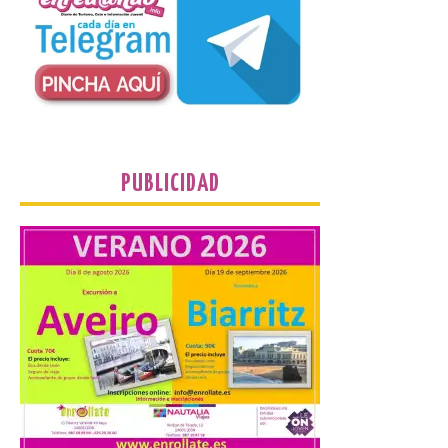
Un Bien de Interés
Cultural abandonado
desde 1949. Los
procuradores leonesistas
plantean que la Junta
contacte cuanto antes con los
propietarios para exigirles medidas
inmediatas que frenen el deterioro y el
riesgo de colapso. Los procuradores de
Unión del Pueblo […]
PUBLICIDAD
La Universidad de León
distribuye folletos con la
programación del evento
del eclipse solar que
organiza con la ESA y el
Ayuntamiento
7 Ago 2026