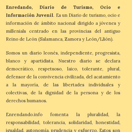
7 Ago 2026
Enredando, Diario de Turismo, Ocio e
Información Juvenil
. Es un Diario de turismo, ocio e
información de ámbito nacional dirigido a jóvenes y
León es la provincia más
económica (116€/noche),
millenials centrado en las provincias del antiguo
pero también una de las
más agotadas: solo un 4%
Reino de León (Salamanca, Zamora y León/Llión).
de alojamientos libres.
Zamora, Palencia y Álava son las
Somos un diario leonés, independiente, progresista,
provincias con menos margen: apenas un
1% de los alojamientos siguen libres para
blanco y apartidista. Nuestro diario se declara
esas […]
democrático, respetuoso, laico, tolerante, plural,
defensor de la convivencia civilizada, del acatamiento
a la mayoría, de las libertades individuales y
El eclipse genera un boom
de reservas hoteleras y
colectivas, de la dignidad de la persona y de los
precios desorbitados,
derechos humanos.
según SiteMinder
7 Ago 2026
Enrendando.info fomenta la pluralidad, la
responsabilidad, tolerancia, solidaridad, honestidad,
igualdad, autonomía, prudencia y esfuerzo. Estos son