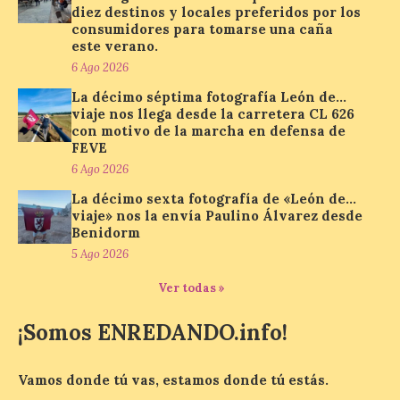
diez destinos y locales preferidos por los
consumidores para tomarse una caña
Paradores renueva su
este verano.
compromiso con La Vuelta
como patrocinador oficial
6 Ago 2026
La décimo séptima fotografía León de…
7 Ago 2026
viaje nos llega desde la carretera CL 626
con motivo de la marcha en defensa de
FEVE
La cadena hotelera pública
volverá a estar presente
6 Ago 2026
en la zona de descanso
La décimo sexta fotografía de «León de…
junto al control de firmas
y, como novedad, en el
viaje» nos la envía Paulino Álvarez desde
Leaders Lounge, dos espacios exclusivos
Benidorm
para los ciclistas. El recorrido de La
5 Ago 2026
Vuelta discurrirá junto a 17 […]
Ver todas »
¡Somos ENREDANDO.info!
Última llamada: Eclipse
total del 12 de agosto.
Dónde alojarse y a qué
Vamos donde tú vas, estamos donde tú estás.
precio