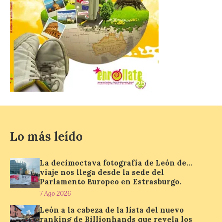
para consumir productos culturales como
[…]
El Gobierno de España
lanza un visor web para
localizar y disfrutar del
eclipse solar del 12 de
agosto con seguridad
7 Ago 2026
Lo más leído
Se trata de un visor web
que permite conocer la
posición exacta del Sol y
La decimoctava fotografía de León de…
así localizar el lugar ideal
viaje nos llega desde la sede del
para observar el eclipse
Parlamento Europeo en Estrasburgo.
solar del 12 de agosto de 2026 sin
obstáculos. El visor es una herramienta a
7 Ago 2026
la […]
León a la cabeza de la lista del nuevo
ranking de Billionhands que revela los