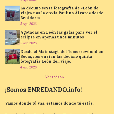
hasta el próximo 6 […]
La décimo sexta fotografía de «León de…
viaje» nos la envía Paulino Álvarez desde
Benidorm
Un viaje a la Antigüedad:
5 Ago 2026
el Museo del Prado
Agotadas en León las gafas para ver el
propone un recorrido por
eclipse en apenas unos minutos
obras de su Colección de
5 Ago 2026
inspiración clásica
Desde el Mainstage del Tomorrowland en
6 Ago 2026
Boom, nos envían las décimo quinta
fotografía León de…viaje.
4 Ago 2026
Al hilo del estreno de La
Odisea de Christopher
Ver todas »
Nolan. La pieza de vídeo
reúne una selección de
obras relacionadas con la
¡Somos ENREDANDO.info!
Antigüedad clásica, la mitología y los
viajes, que se suceden al ritmo de un
evocador tema de La […]
Vamos donde tú vas, estamos donde tú estás.