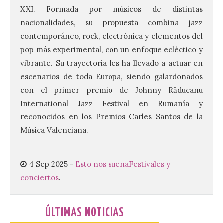
El Ayuntamiento de La
XXI. Formada por músicos de distintas
Bañeza presenta el
nacionalidades, su propuesta combina jazz
Festival One More Time,
una cita con la música de
contemporáneo, rock, electrónica y elementos del
los 80 y 90 para el 16 de
pop más experimental, con un enfoque ecléctico y
agosto en la Plaza Mayor.
vibrante. Su trayectoria les ha llevado a actuar en
6 Ago 2026
escenarios de toda Europa, siendo galardonados
con el primer premio de Johnny Răducanu
International Jazz Festival en Rumanía y
Se celebrará el próximo
domingo 16 de agosto, a
reconocidos en los Premios Carles Santos de la
partir de las 23:00 horas,
Música Valenciana.
en la Plaza Mayor de la
ciudad. El Salón de Plenos
del Ayuntamiento de La Bañeza ha
acogido esta mañana la presentación
4 Sep 2025
-
Esto nos suena
Festivales y
oficial del Festival One […]
conciertos
.
“Mirar un eclipse sin
ÚLTIMAS NOTICIAS
protección adecuada