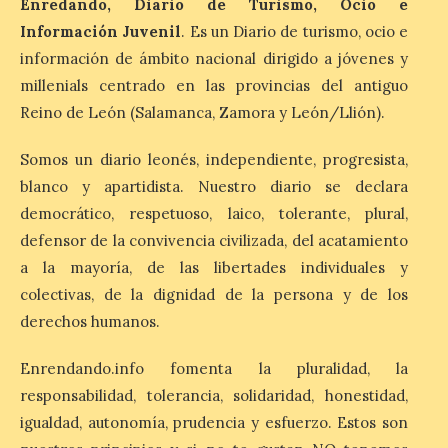
Enredando, Diario de Turismo, Ocio e
Patrimonio Nacional
Información Juvenil
. Es un Diario de turismo, ocio e
cancela la temporada de
fuentes de La Granja ante
información de ámbito nacional dirigido a jóvenes y
la escasez de agua
millenials centrado en las provincias del antiguo
Reino de León (Salamanca, Zamora y León/Llión).
6 Ago 2026
Somos un diario leonés, independiente, progresista,
Esta medida afecta a los
blanco y apartidista. Nuestro diario se declara
espectáculos nocturnos
de la Fuente Baños de
democrático, respetuoso, laico, tolerante, plural,
Diana previstos para los
defensor de la convivencia civilizada, del acatamiento
días 8, 15 y 22 de agosto,
así como al encendido extraordinario del
a la mayoría, de las libertades individuales y
día 25. La reserva de agua en el estanque
colectivas, de la dignidad de la persona y de los
«El Mar», […]
derechos humanos.
Enrendando.info fomenta la pluralidad, la
El Descenso Internacional
del Sella arranca con el
responsabilidad, tolerancia, solidaridad, honestidad,
homenaje a los campeones
igualdad, autonomía, prudencia y esfuerzo. Estos son
y el izado de las banderas