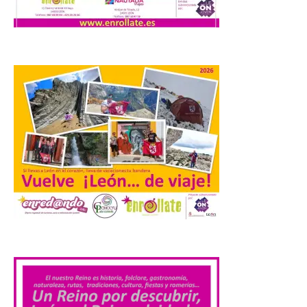
Los días 7, 8 y 9 de agosto
de 2026, Camarzana de
Tera volverá a convertirse
en punto de encuentro,
con la Villa Romana de
Orpheus. Vivimos un momento en el que la
música en directo mueve grandes
fenómenos de […]
El Ayuntamiento de
Cabrillanes analizará,
conforme a la legalidad, la
solicitud para la
celebración del Iberia
Eclipse Festival
6 Ago 2026
.
Durante la mañana de ayer
miércoles ha sido
registrada en el