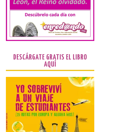
Ayuntamiento una
solicitud relacionada con
la celebración de este evento. Ante las
informaciones aparecidas en distintos
medios de comunicación sobre la posible
celebración del denominado Iberia
Eclipse Festival en […]
La Universidad de León
DESCÁRGATE GRATIS EL LIBRO
retoma las excavaciones
AQUÍ
en La Peña del Castro para
profundizar en la vida
cotidiana de la Edad del
Hierro
6 Ago 2026
La novena campaña
arqueológica centrará sus
trabajos en el estudio de la
organización urbana y la