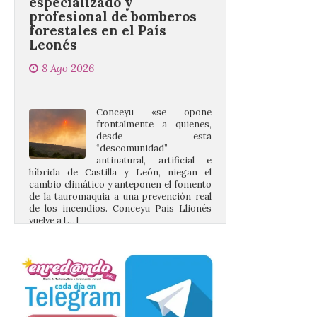
forestales en el País
Leonés
8 Ago 2026
Conceyu «se opone
frontalmente a quienes,
desde esta
“descomunidad”
antinatural, artificial e
híbrida de Castilla y León, niegan el
cambio climático y anteponen el fomento
de la tauromaquia a una prevención real
de los incendios. Conceyu Pais Llionés
vuelve a […]
Santander aconseja acudir
a pie o en transporte
público y evitar el
vehículo privado para el
eclipse