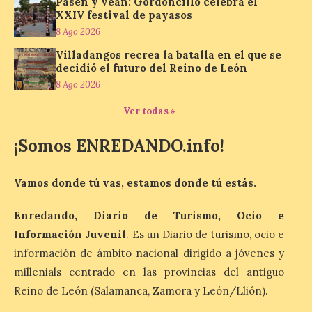
Pasen y vean: Gordoncillo celebra el
nos envía la décimo […]
XXIV festival de payasos
8 Ago 2026
Villadangos recrea la batalla en el que se
Los minerales y sus usos
decidió el futuro del Reino de León
más comunes centran la
8 Ago 2026
nueva exposición del
Museo de la Siderurgia y
Ver todas »
la Minería de Sabero
¡Somos ENREDANDO.info!
8 Ago 2026
Vamos donde tú vas, estamos donde tú estás.
La exposición que se
inaugurará el sábado día 8
de agosto a las doce y
Enredando, Diario de Turismo, Ocio e
media de la mañana,
Información Juvenil
. Es un Diario de turismo, ocio e
durante la ‘Feria de
minerales, rocas y fósiles de Castilla y
información de ámbito nacional dirigido a jóvenes y
León’, podrá visitarse hasta finales del
millenials centrado en las provincias del antiguo
mes de noviembre, con […]
Reino de León (Salamanca, Zamora y León/Llión).