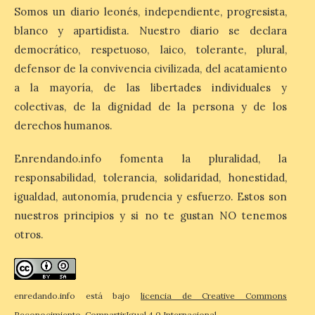
Somos un diario leonés, independiente, progresista,
La Bañeza inicia sus
fiestas con el pregón a
blanco y apartidista. Nuestro diario se declara
cargo de Arturo Martínez
democrático, respetuoso, laico, tolerante, plural,
Matilla
defensor de la convivencia civilizada, del acatamiento
8 Ago 2026
a la mayoría, de las libertades individuales y
colectivas, de la dignidad de la persona y de los
derechos humanos.
El Ayuntamiento de La
Bañeza designa a Arturo
Martínez Matilla como
Enrendando.info fomenta la pluralidad, la
pregonero de las Fiestas
2026. Tendrá lugar este
responsabilidad, tolerancia, solidaridad, honestidad,
sábado 8 de agosto a las 21,00 horas en el
igualdad, autonomía, prudencia y esfuerzo. Estos son
teatro municipal de La Bañeza. El
comunicador astorgano Arturo Martínez
nuestros principios y si no te gustan NO tenemos
Matilla, […]
otros.
La I Feria de la Cerveza
Artesana de Astorga
enredando.info está bajo
licencia de Creative Commons
arranca con una gran
Reconocimiento-CompartirIgual 4.0 Internacional
.