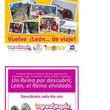
Extremadura cuenta con
uno de los cielos
estrellados con menor
contaminación lumínica
de Europa, un recurso
natural que permite disfrutar de
actividades de astroturismo durante todo
el año. La Dirección General de Turismo
ha puesto en marcha diversas iniciativas
relacionadas […]
.
Cabárceno prepara tres
enclaves privilegiados
desde los que divisar el
eclipse solar del 12 de
agosto
8 Ago 2026