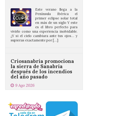
Península Ibérica el
primer eclipse solar total
en más de un siglo Y este
es el libro perfecto para
vivirlo como una experiencia inolvidable.
¿Y si el cielo cambiara ante tus ojos… y
supieras exactamente por […]
Criosanabria promociona
la sierra de Sanabria
después de los incendios
del año pasado
9 Ago 2026
El objetivo es que las
personas después de
hacer una cima acudan a
un comercio local para
que le selle el pasaporte,
de este modo también se colabora con el
comercio local sanabrés después de los