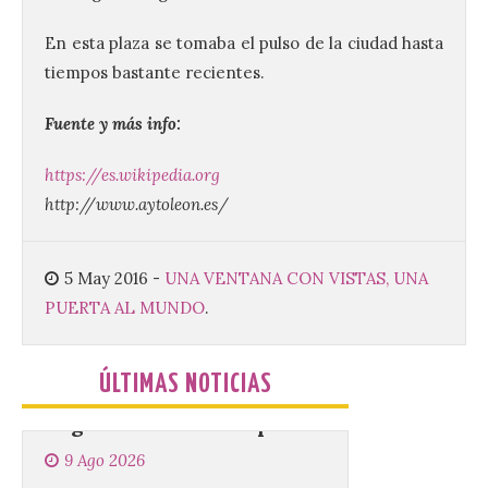
el 11 de agosto en la
Bañeza
En esta plaza se tomaba el pulso de la ciudad hasta
9 Ago 2026
tiempos bastante recientes.
Fuente y más info:
El Ayuntamiento de La
Bañeza presenta el
Brujería Fest Summer
https://es.wikipedia.org
Edition, una nueva cita
http://www.aytoleon.es/
musical de las fiestas
patronales. El salón de plenos del
Ayuntamiento de La Bañeza acogió el 4 de
agosto la presentación oficial del Brujería
5 May 2016
-
UNA VENTANA CON VISTAS, UNA
Fest Summer […]
PUERTA AL MUNDO
.
El gran libro del eclipse
ÚLTIMAS NOTICIAS
9 Ago 2026
Este verano llega a la