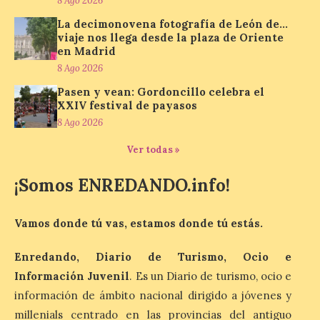
8 Ago 2026
Enróllate, la Asociación
Conceyu País Llionés y el Diario de
La decimonovena fotografía de León de…
Turismo, Ocio e Información para
viaje nos llega desde la plaza de Oriente
jóvenes “Enredando.info”. Miguel Robles
en Madrid
nos envía la vigésima fotografía de […]
8 Ago 2026
Pasen y vean: Gordoncillo celebra el
XXIV festival de payasos
Concierto del Iberia
8 Ago 2026
Marimba Ensemble en la
Plaza del Ayuntamiento de
Ver todas »
Ponferrada
¡Somos ENREDANDO.info!
9 Ago 2026
Vamos donde tú vas, estamos donde tú estás.
Iberia Marimba es un es
un encuentro
internacional que se
Enredando, Diario de Turismo, Ocio e
celebra en el mes de
Información Juvenil
. Es un Diario de turismo, ocio e
agosto en la localidad
gallega de Merza, dedicado a la marimba y
información de ámbito nacional dirigido a jóvenes y
la música de cámara. La Plaza del
Ayuntamiento de Ponferrada acogerá
millenials centrado en las provincias del antiguo