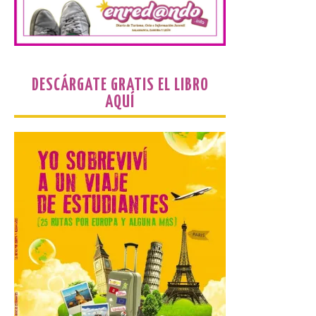
Muestras de Asturias
celebra este domingo el
día de León y Astorga
9 Ago 2026
DESCÁRGATE GRATIS EL LIBRO
La 69ª edición de la Feria
AQUÍ
Internacional de Muestras
de Asturias (FIDMA) se
celebra del 1 al 16 de
agosto de 2026 en el
Recinto Ferial de Asturias Luis Adaro de
Gijón. El Recinto Ferial Luis Adaro de
Gijón/Xixón acoge […]
La Comarca de las Cinco
Villas, un lugar ideal para
ver el eclipse solar
9 Ago 2026