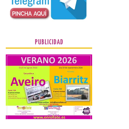
graves incendios de 2025. […]
Nace GEO-Arena: un
nuevo deporte creado en
la Universidad de León
PUBLICIDAD
para que nadie quede
fuera del juego
9 Ago 2026
El profesorado de la
Facultad de Ciencias de la
Actividad Física y del
Deporte de la ULE diseña
una propuesta que
combina acción rápida, toma de
decisiones y colaboración estratégica sin
que ningún participante quede excluido
del juego. GEO-Arena nace […]