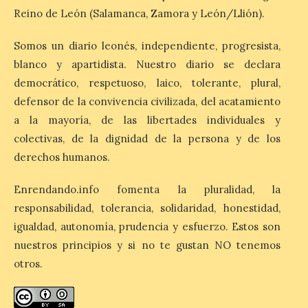
este domingo, […]
Reino de León (Salamanca, Zamora y León/Llión).
Somos un diario leonés, independiente, progresista,
MADO Madrid Orgullo
blanco y apartidista. Nuestro diario se declara
2026 vuelve a situarse
democrático, respetuoso, laico, tolerante, plural,
como uno de los
principales motores
defensor de la convivencia civilizada, del acatamiento
económicos y turísticos de
a la mayoría, de las libertades individuales y
Madrid
colectivas, de la dignidad de la persona y de los
9 Ago 2026
derechos humanos.
Enrendando.info fomenta la pluralidad, la
El gasto total aumentó un
1,4 % respecto al año
responsabilidad, tolerancia, solidaridad, honestidad,
pasado y un 4,6 % frente a
igualdad, autonomía, prudencia y esfuerzo. Estos son
un periodo estándar. Por
categorías, el alojamiento
nuestros principios y si no te gustan NO tenemos
turístico concentró la mayor parte del
otros.
gasto, con un 25,9 % del total, seguido por
restauración […]