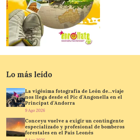
El próximo 12 de agosto
se producirá el fenómeno
natural excepcional que
podrá verse en muchos
puntos de la comarca,
pero hay que recordar que la observación
debe hacerse siguiendo las pautas de
seguridad recomendadas. La Comarca de
Cinco Villas […]
Lo más leído
La vigésima fotografía de
León de…viaje nos llega
desde el Pic d’Angonella
La vigésima fotografía de León de…viaje
en el Principat d’Andorra
nos llega desde el Pic d’Angonella en el
Principat d’Andorra
9 Ago 2026
9 Ago 2026
Conceyu vuelve a exigir un contingente
Nueva edición de León
especializado y profesional de bomberos
de…viaje. Una iniciativa
forestales en el País Leonés
organizado por la sección
juvenil de la Asociación