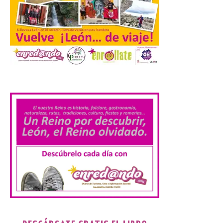
Laciana comienza su
programación para
disfrutar el eclipse total
del 12 de agosto
7 Ago 2026
.
Durante los días 1 y 2 de
agosto, tanto el público
infantil como el adulto
pudo disfrutar de un
planetario que se instaló
en el polideportivo municipal, con pases
de mañana dedicados preferentemente al
público infantil y, el resto del […]
Más de 200.000 jóvenes
nacidos en 2008 ya han