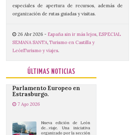
Gradefes. Una cita
especiales de apertura de recursos, además de
imprescindible para disfrutar de los
mejores dulces conventuales, tradición,
organización de rutas guiadas y visitas.
cultura y un ambiente único. El
Ayuntamiento de Gradefes, intentando
[…]
26 Abr 2026
-
España sin ir más lejos
,
ESPECIAL
SEMANA SANTA
,
Turismo en Castilla y
León
Turismo y viajes
.
La decimoctava fotografía
de León de…viaje nos llega
desde la sede del
Parlamento Europeo en
ÚLTIMAS NOTICIAS
Estrasburgo.
7 Ago 2026
Nueva edición de León
de…viaje. Una iniciativa
organizado por la sección
juvenil de la Asociación
Enróllate, la Asociación
Conceyu País Llionés y el Diario de