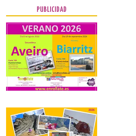
PUBLICIDAD
La Universidad de León
distribuye folletos con la
programación del evento
del eclipse solar que
organiza con la ESA y el
Ayuntamiento
7 Ago 2026
Los materiales ya pueden
recogerse gratuitamente
en la Oficina de
Información Turística de
León e incluyen, además
del programa del evento, una guía
práctica con recomendaciones
elaboradas por especialistas para
observar el eclipse con seguridad León, 7
de agosto de 2026. La programación […]