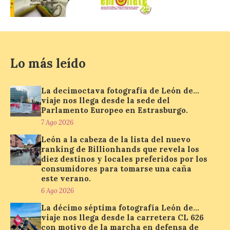
agosto con seguridad
7 Ago 2026
Se trata de un visor web
Lo más leído
que permite conocer la
posición exacta del Sol y
así localizar el lugar ideal
para observar el eclipse
La decimoctava fotografía de León de…
solar del 12 de agosto de 2026 sin
viaje nos llega desde la sede del
obstáculos. El visor es una herramienta a
Parlamento Europeo en Estrasburgo.
la […]
7 Ago 2026
León a la cabeza de la lista del nuevo
ranking de Billionhands que revela los
Paradores renueva su
diez destinos y locales preferidos por los
compromiso con La Vuelta
consumidores para tomarse una caña
como patrocinador oficial
este verano.
6 Ago 2026
7 Ago 2026
La décimo séptima fotografía León de…
viaje nos llega desde la carretera CL 626
La cadena hotelera pública
con motivo de la marcha en defensa de