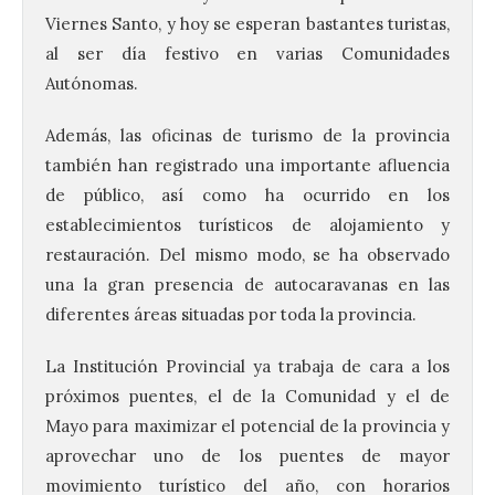
Viernes Santo, y h
oy se esperan bastantes turistas,
al ser día festivo en varias Comunidades
Autónomas.
Además, las oficinas de turismo de la provincia
también han registrado una importante afluencia
de público, así como ha ocurrido en los
establecimientos turísticos de alojamiento y
restauración. Del mismo modo, se ha observado
Vuelve la tradicional Feria
una la gran presencia de autocaravanas en las
de Dulces del Convento a
diferentes áreas situadas por toda la provincia.
Gradefes
7 Ago 2026
La Institución Provincial ya trabaja de cara a los
próximos puentes, el de la Comunidad y el de
Mayo para maximizar el potencial de la provincia y
Tendrá lugar el 9 de
agosto en los aledaños del
aprovechar uno de los puentes de mayor
monasterio cisterciense
movimiento turístico del año, con horarios
de Santa María la Real de