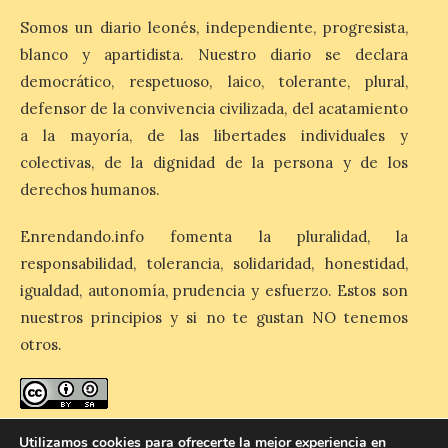
1% de los alojamientos siguen libres para
Somos un diario leonés, independiente, progresista,
esas […]
blanco y apartidista. Nuestro diario se declara
democrático, respetuoso, laico, tolerante, plural,
defensor de la convivencia civilizada, del acatamiento
El eclipse genera un boom
de reservas hoteleras y
a la mayoría, de las libertades individuales y
precios desorbitados,
colectivas, de la dignidad de la persona y de los
según SiteMinder
derechos humanos.
7 Ago 2026
Enrendando.info fomenta la pluralidad, la
responsabilidad, tolerancia, solidaridad, honestidad,
Asturias lidera el impacto
del fenómeno, con el
igualdad, autonomía, prudencia y esfuerzo. Estos son
mayor aumento en
nuestros principios y si no te gustan NO tenemos
reservas, precios y
antelación de compra. El
otros.
auge de la demanda redefine la
planificación: reservas más anticipadas y
estancias más breves en torno al evento.
Madrid, 7 agosto de […]
enredando.info está bajo
licencia de Creative Commons
Utilizamos cookies para ofrecerte la mejor experiencia en