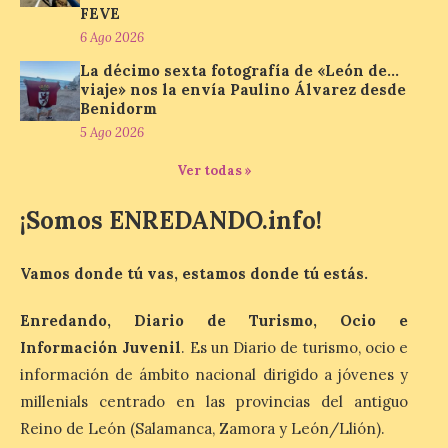
volverá a estar presente
FEVE
en la zona de descanso
6 Ago 2026
junto al control de firmas
y, como novedad, en el
La décimo sexta fotografía de «León de…
Leaders Lounge, dos espacios exclusivos
viaje» nos la envía Paulino Álvarez desde
para los ciclistas. El recorrido de La
Vuelta discurrirá junto a 17 […]
Benidorm
5 Ago 2026
Ver todas »
Última llamada: Eclipse
total del 12 de agosto.
¡Somos ENREDANDO.info!
Dónde alojarse y a qué
precio
Vamos donde tú vas, estamos donde tú estás.
7 Ago 2026
Enredando, Diario de Turismo, Ocio e
León es la provincia más
Información Juvenil
. Es un Diario de turismo, ocio e
económica (116€/noche),
información de ámbito nacional dirigido a jóvenes y
pero también una de las
más agotadas: solo un 4%
millenials centrado en las provincias del antiguo
de alojamientos libres.
Reino de León (Salamanca, Zamora y León/Llión).
Zamora, Palencia y Álava son las
provincias con menos margen: apenas un