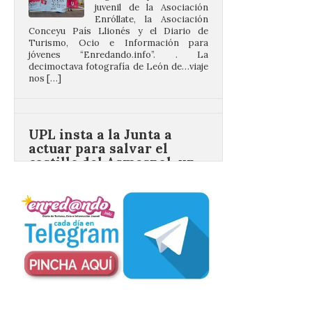
Turismo, Ocio e Información para
jóvenes “Enredando.info”. . La
decimoctava fotografía de León de…viaje
nos […]
UPL insta a la Junta a
actuar para salvar el
castillo del Asmesnal, un
BIC en estado de ruina
7 Ago 2026
Un Bien de Interés
Cultural abandonado
desde 1949. Los
procuradores leonesistas
plantean que la Junta
contacte cuanto antes con los
propietarios para exigirles medidas
inmediatas que frenen el deterioro y el
riesgo de colapso. Los procuradores de
Unión del Pueblo […]