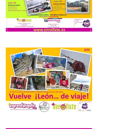
Iberia se convierte en la
primera aerolínea
española en ofrecer wifi a
bordo de Starlink, la
constelación de satélites
más avanzada del mundo, desarrollada
por SpaceX. La incorporación de esta
tecnología forma parte del compromiso
de Iberia con la innovación […]
La Junta promueve la
contratación temporal de
jóvenes desempleados
para la realización de
obras y servicios de
interés general y social
con más de 8,7 millones de
euros de inversión
.
6 Ago 2026