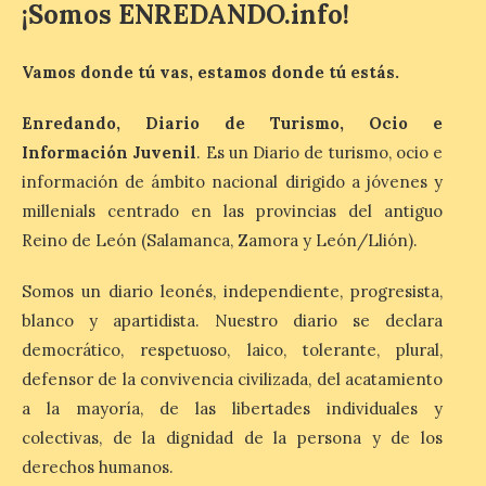
¡Somos ENREDANDO.info!
del Ayuntamiento de La Bañeza ha
acogido esta mañana la presentación
oficial del Festival One […]
Vamos donde tú vas, estamos donde tú estás.
Enredando, Diario de Turismo, Ocio e
“Mirar un eclipse sin
Información Juvenil
. Es un Diario de turismo, ocio e
protección adecuada
información de ámbito nacional dirigido a jóvenes y
puede causar daños
irreversibles en la retina”
millenials centrado en las provincias del antiguo
Reino de León (Salamanca, Zamora y León/Llión).
6 Ago 2026
Somos un diario leonés, independiente, progresista,
La retinopatía solar puede
blanco y apartidista. Nuestro diario se declara
provocar pérdida de
visión central, manchas en
democrático, respetuoso, laico, tolerante, plural,
el campo visual y
defensor de la convivencia civilizada, del acatamiento
alteraciones en la
percepción de formas y colores. El
a la mayoría, de las libertades individuales y
especialista en Oftalmología del Hospital
colectivas, de la dignidad de la persona y de los
San Juan de Dios de León, Dr. Mahave
Ruiz, advierte de […]
derechos humanos.