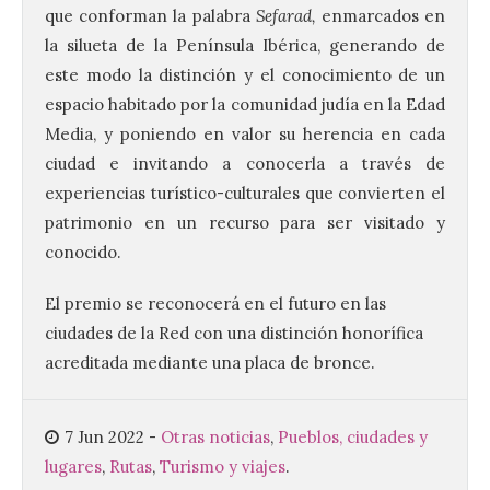
que conforman la palabra
Sefarad,
enmarcados en
la silueta de la Península Ibérica, generando de
este modo la distinción y el conocimiento de un
Ciclo “Mujeres en la
espacio habitado por la comunidad judía en la Edad
Historia y la
Media, y poniendo en valor su herencia en cada
Peregrinación”, en
Benavides de Órbigo.
ciudad e invitando a conocerla a través de
experiencias turístico-culturales que convierten el
7 Ago 2026
patrimonio en un recurso para ser visitado y
conocido.
Conferencia de Victorina
Alonso, sobre la
El premio se reconocerá en el futuro en las
peregrinación femenina.
Presentación del Libro
ciudades de la Red con una distinción honorífica
“Va de Monjas”, de José
Fernando Cornejo. Apertura de una doble
acreditada mediante una placa de bronce.
exposición de fotografía. Este viernes, 7
de agosto, a las 20,00 horas, en el
auditorio de Benavides de […]
7 Jun 2022
-
Otras noticias
,
Pueblos, ciudades y
lugares
,
Rutas
,
Turismo y viajes
.