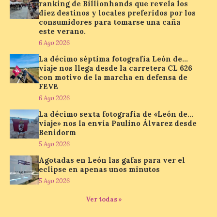
diez destinos y locales
ranking de Billionhands que revela los
preferidos por los
diez destinos y locales preferidos por los
consumidores para
consumidores para tomarse una caña
tomarse una caña este verano, con León y
este verano.
Madrid a la cabeza de la lista. Salamanca
ocupa el noveno lugar. Los españoles
6 Ago 2026
priorizan las […]
La décimo séptima fotografía León de…
viaje nos llega desde la carretera CL 626
con motivo de la marcha en defensa de
FEVE
El Ayuntamiento de La
Bañeza presenta el
6 Ago 2026
Festival One More Time,
La décimo sexta fotografía de «León de…
una cita con la música de
viaje» nos la envía Paulino Álvarez desde
los 80 y 90 para el 16 de
Benidorm
agosto en la Plaza Mayor.
5 Ago 2026
6 Ago 2026
Agotadas en León las gafas para ver el
eclipse en apenas unos minutos
5 Ago 2026
Se celebrará el próximo
domingo 16 de agosto, a
Ver todas »
partir de las 23:00 horas,
en la Plaza Mayor de la
ciudad. El Salón de Plenos