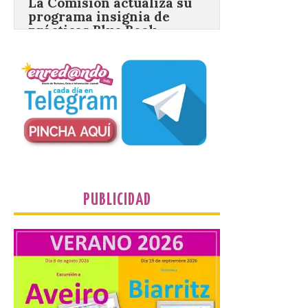
EFP
6 Ago 2026
Las solicitudes estarán
abiertas del 22 de julio al 4
de septiembre de 2026.
Bruselas, 6 de agosto de
2026.- La Comisión
Europea ha actualizado las normas de su
programa de prácticas, estableciendo un
marco único modernizado que hace que el
programa […]
PUBLICIDAD
Despega el primer avión
de Iberia con wifi de alta
velocidad gratuito de
Starlink
6 Ago 2026