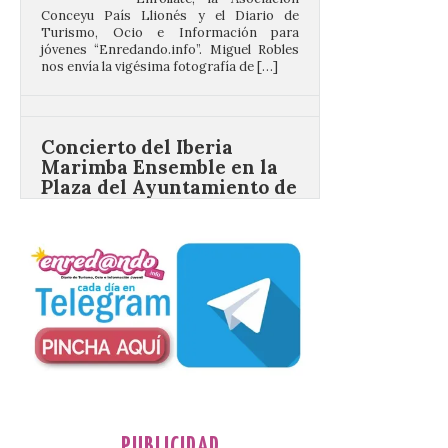
jóvenes “Enredando.info”. Miguel Robles
nos envía la vigésima fotografía de […]
Concierto del Iberia
Marimba Ensemble en la
Plaza del Ayuntamiento de
Ponferrada
9 Ago 2026
Iberia Marimba es un es
un encuentro
internacional que se
celebra en el mes de
agosto en la localidad
gallega de Merza, dedicado a la marimba y
la música de cámara. La Plaza del
Ayuntamiento de Ponferrada acogerá
este domingo, […]
PUBLICIDAD