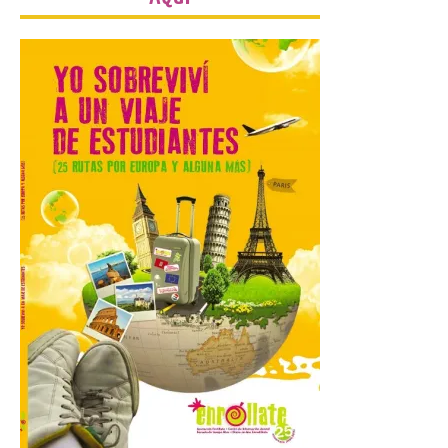
Además ultima los
preparativos para un
acontecimiento histórico.
Como antesala del gran
día, este viernes 8 de
agosto se celebrado una nueva jornada de
observación solar pública en la Plaza
Gaudí. El Ayuntamiento de Astorga
continúa ultimando los preparativos para
[…]
La Guardia Civil de León
establecerá un dispositivo
de seguridad para
garantizar el desarrollo
del eclipse solar total del
próximo 12 de agosto
9 Ago 2026