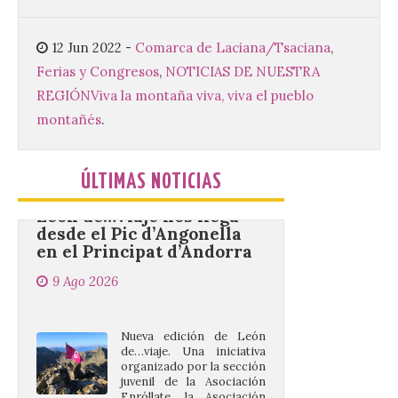
de Asturias (FIDMA) se
celebra del 1 al 16 de
agosto de 2026 en el
12 Jun 2022
-
Comarca de Laciana/Tsaciana
,
Recinto Ferial de Asturias Luis Adaro de
Ferias y Congresos
,
NOTICIAS DE NUESTRA
Gijón. El Recinto Ferial Luis Adaro de
Gijón/Xixón acoge […]
REGIÓN
Viva la montaña viva, viva el pueblo
montañés
.
La vigésima fotografía de
León de…viaje nos llega
ÚLTIMAS NOTICIAS
desde el Pic d’Angonella
en el Principat d’Andorra
9 Ago 2026
Nueva edición de León
de…viaje. Una iniciativa
organizado por la sección
juvenil de la Asociación
Enróllate, la Asociación
Conceyu País Llionés y el Diario de
Turismo, Ocio e Información para