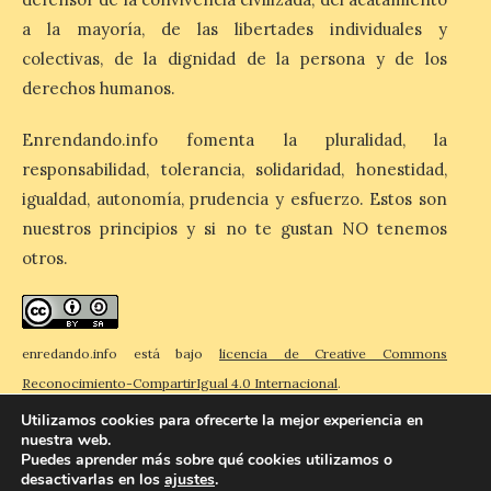
a la mayoría, de las libertades individuales y
colectivas, de la dignidad de la persona y de los
Patrimonio da luz verde a
derechos humanos.
la rehabilitación de varias
cubiertas del convento
premostratense de
Enrendando.info fomenta la pluralidad, la
Villoria de Órbigo
responsabilidad, tolerancia, solidaridad, honestidad,
9 Ago 2026
igualdad, autonomía, prudencia y esfuerzo. Estos son
nuestros principios y si no te gustan NO tenemos
otros.
También se han aprobado
la reparación de la cornisa
y la sustitución de las tejas
de la Audiencia Provincial
y la intervención
enredando.info está bajo
licencia de Creative Commons
arqueológica en la Torre de la Reina del
castillo de Laguna de Negrillos. Castilla y
Reconocimiento-CompartirIgual 4.0 Internacional
.
León | 9 […]
Utilizamos cookies para ofrecerte la mejor experiencia en
nuestra web.
Puedes aprender más sobre qué cookies utilizamos o
desactivarlas en los
ajustes
.
© 2026 Enredando
Política de privacidad
Política de cookies
Contacto