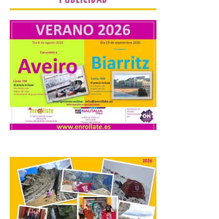
MADO Madrid Orgullo
2026 vuelve a situarse
como uno de los
principales motores
económicos y turísticos de
Madrid
9 Ago 2026
El gasto total aumentó un
1,4 % respecto al año
pasado y un 4,6 % frente a
un periodo estándar. Por
categorías, el alojamiento
turístico concentró la mayor parte del
gasto, con un 25,9 % del total, seguido por
restauración […]
La Feria del Motor abre
sus puertas en el Colegio