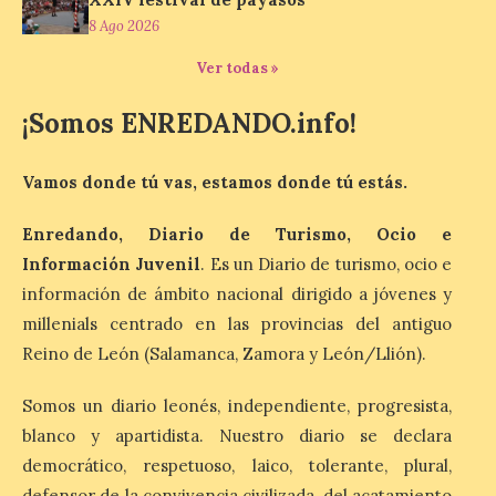
mañana. Reparto de gafas
8 Ago 2026
gratuitas el martes 11 de agosto. Dj
speaker, photocall y chocolatada al caer la
noche para ver las Perseidas. Alba […]
Ver todas »
¡Somos ENREDANDO.info!
El Santuario Virgen de la
Velilla celebra este
Vamos donde tú vas, estamos donde tú estás.
domingo la romería de
verano
Enredando, Diario de Turismo, Ocio e
9 Ago 2026
Información Juvenil
. Es un Diario de turismo, ocio e
información de ámbito nacional dirigido a jóvenes y
millenials centrado en las provincias del antiguo
El programa de
actividades está
Reino de León (Salamanca, Zamora y León/Llión).
organizado por la
Asociación Cultural
«Amigos de la Velilla» con
Somos un diario leonés, independiente, progresista,
la colaboración del Club de entibadores
blanco y apartidista. Nuestro diario se declara
palentinos. Este domingo 9 de agosto de
2026 se celebra en el municipio de
democrático, respetuoso, laico, tolerante, plural,
Valderrueda la Romería de verano […]
defensor de la convivencia civilizada, del acatamiento