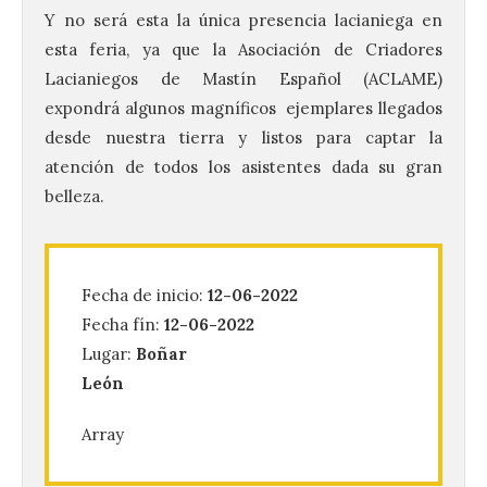
Y no será esta la única presencia lacianiega en
esta feria, ya que la Asociación de Criadores
Lacianiegos de Mastín Español (ACLAME)
expondrá algunos magníficos ejemplares llegados
desde nuestra tierra y listos para captar la
atención de todos los asistentes dada su gran
belleza.
Fecha de inicio:
12-06-2022
La Feria Internacional de
Muestras de Asturias
Fecha fín:
12-06-2022
celebra este domingo el
Lugar:
Boñar
día de León y Astorga
León
9 Ago 2026
Array
La 69ª edición de la Feria
Internacional de Muestras