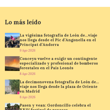
El operativo de la Guardia
Civil en la provincia de
León cuenta con más de
480 efectivos, de
Lo más leído
diferentes especialidades
que participarán en el dispositivo,
reforzando la seguridad ciudadana, la
movilidad y la protección del medio
La vigésima fotografía de León de…viaje
ambiente en los principales […]
nos llega desde el Pic d’Angonella en el
Principat d’Andorra
9 Ago 2026
Alba de Tormes se cita con
Conceyu vuelve a exigir un contingente
la historia: música, eclipse
especializado y profesional de bomberos
y Perseidas en el Parque
forestales en el País Leonés
Estelar Starlight de Otero
8 Ago 2026
9 Ago 2026
La decimonovena fotografía de León de…
viaje nos llega desde la plaza de Oriente
en Madrid
Jornada de puertas
8 Ago 2026
abiertas Castillo de los
Duques de Alba y Museo
Pasen y vean: Gordoncillo celebra el
de Alfarería por la
XXIV festival de payasos