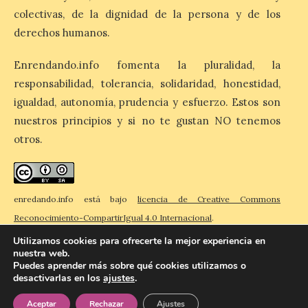
pregonero de las Fiestas
colectivas, de la dignidad de la persona y de los
2026. Tendrá lugar este
derechos humanos.
sábado 8 de agosto a las 21,00 horas en el
teatro municipal de La Bañeza. El
comunicador astorgano Arturo Martínez
Enrendando.info fomenta la pluralidad, la
Matilla, […]
responsabilidad, tolerancia, solidaridad, honestidad,
igualdad, autonomía, prudencia y esfuerzo. Estos son
nuestros principios y si no te gustan NO tenemos
La I Feria de la Cerveza
Artesana de Astorga
otros.
arranca con una gran
acogida del público
8 Ago 2026
enredando.info está bajo
licencia de Creative Commons
Reconocimiento-CompartirIgual 4.0 Internacional
.
La inauguración contó
Utilizamos cookies para ofrecerte la mejor experiencia en
con la presencia del
nuestra web.
alcalde de Astorga, José
Puedes aprender más sobre qué cookies utilizamos o
Luis Nieto, que se acercó
hasta la feria acompañado
desactivarlas en los
ajustes
.
© 2026 Enredando
Política de privacidad
Política de cookies
Contacto
por el organizador de la iniciativa, Isaac
Cancillo Carro. Astorga, 8 de agosto de
Aceptar
Rechazar
Ajustes