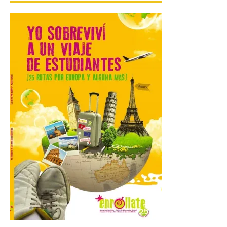
Gijon prohíbe el baño en
San Lorenzo, Poniente y
Arbeyal el día del eclipse a
partir de las 19.00 horas.
8 Ago 2026
Incide en que el eclipse se
verá desde múltiples
puntos de la ciudad, por lo
que no será necesario
desplazarse y se
recomienda no acudir a Gijón/Xixón en
coche ni usarlo ese día. Los accesos a
la Campa Torres y La […]
La decimonovena
fotografía de León de…
viaje nos llega desde la
plaza de Oriente en