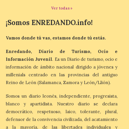
Ver todas »
La exposición que se
¡Somos ENREDANDO.info!
inaugurará el sábado día 8
de agosto a las doce y
media de la mañana,
durante la ‘Feria de
Vamos donde tú vas, estamos donde tú estás.
minerales, rocas y fósiles de Castilla y
León’, podrá visitarse hasta finales del
mes de noviembre, con […]
Enredando, Diario de Turismo, Ocio e
Información Juvenil
. Es un Diario de turismo, ocio e
información de ámbito nacional dirigido a jóvenes y
La Bañeza inicia sus
millenials centrado en las provincias del antiguo
fiestas con el pregón a
Reino de León (Salamanca, Zamora y León/Llión).
cargo de Arturo Martínez
Matilla
Somos un diario leonés, independiente, progresista,
8 Ago 2026
blanco y apartidista. Nuestro diario se declara
democrático, respetuoso, laico, tolerante, plural,
El Ayuntamiento de La
defensor de la convivencia civilizada, del acatamiento
Bañeza designa a Arturo
a la mayoría, de las libertades individuales y
Martínez Matilla como