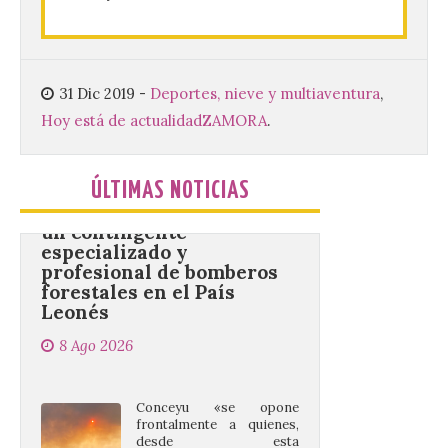
(UPSA), premiará composiciones
inéditas, destinadas a coro, con un
premio de 3.000 euros. Las candidaturas
podrán presentarse hasta el 30 de
noviembre. La Universidad, a […]
31 Dic 2019
-
Deportes, nieve y multiaventura
,
Hoy está de actualidad
ZAMORA
.
Conceyu vuelve a exigir
un contingente
ÚLTIMAS NOTICIAS
especializado y
profesional de bomberos
forestales en el País
Leonés
8 Ago 2026
Conceyu «se opone
frontalmente a quienes,
desde esta
“descomunidad”
antinatural, artificial e
híbrida de Castilla y León, niegan el