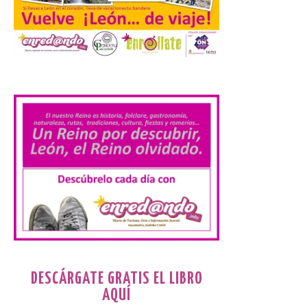
Cabárceno prepara tres
enclaves privilegiados
.
desde los que divisar el
eclipse solar del 12 de
agosto
8 Ago 2026
El parque amplía su
horario y refuerza los
transportes y la
hostelería. En Alto
Campoo continuará la
programación musical de Estación
Sonora. Peña Cabarga, elegido lugar
preferente en la comunidad autónoma,
contará con un dispositivo especial de
seguridad y acceso […]
DESCÁRGATE GRATIS EL LIBRO
AQUÍ