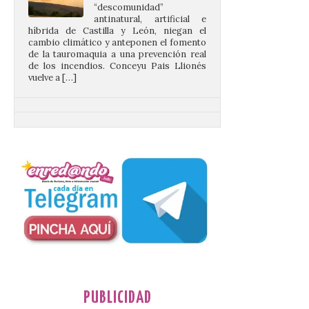
cambio climático y anteponen el fomento
de la tauromaquia a una prevención real
de los incendios. Conceyu Pais Llionés
vuelve a […]
Santander aconseja acudir
a pie o en transporte
público y evitar el
vehículo privado para el
eclipse
8 Ago 2026
El TUS cuenta con líneas
que llegan a la zona en
puntos como el faro de
Cabo Mayor, Cueto,
Corbanera o Ciriego y
reforzará la movilidad con un servicio
especial de lanzaderas desde el PCTCAN
PUBLICIDAD
a Ciriego. El Ayuntamiento de […]