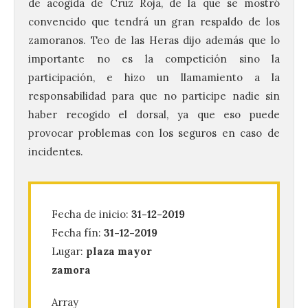
de acogida de Cruz Roja, de la que se mostró
convencido que tendrá un gran respaldo de los
zamoranos. Teo de las Heras dijo además que lo
importante no es la competición sino la
participación, e hizo un llamamiento a la
responsabilidad para que no participe nadie sin
haber recogido el dorsal, ya que eso puede
provocar problemas con los seguros en caso de
La UPSA impulsa la
incidentes.
creación musical con el I
Concurso Internacional de
Composición Coral Sacra
Fecha de inicio:
31-12-2019
8 Ago 2026
Fecha fín:
31-12-2019
Lugar:
plaza mayor
Este certamen,
zamora
promovido por el Instituto
Universitario de Música
Sacra de la Universidad
Array
Pontificia de Salamanca