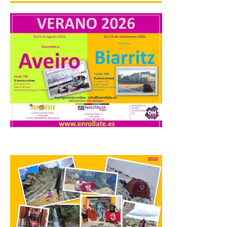
Turismo de Extremadura
impulsa nuevas
iniciativas relacionadas
con el trío de eclipses para
afianzar a Extremadura
como referente en
astroturismo
8 Ago 2026
Extremadura cuenta con
uno de los cielos
estrellados con menor
contaminación lumínica
de Europa, un recurso
natural que permite disfrutar de
actividades de astroturismo durante todo
el año. La Dirección General de Turismo
ha puesto en marcha diversas iniciativas
relacionadas […]