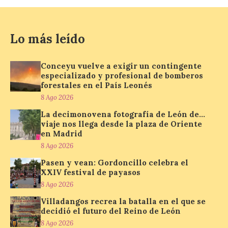
Madrid
8 Ago 2026
Lo más leído
Nueva edición de León
Conceyu vuelve a exigir un contingente
de…viaje. Una iniciativa
organizado por la sección
especializado y profesional de bomberos
juvenil de la Asociación
forestales en el País Leonés
Enróllate, la Asociación
8 Ago 2026
Conceyu País Llionés y el Diario de
Turismo, Ocio e Información para
La decimonovena fotografía de León de…
jóvenes “Enredando.info”. Pilar Aller Aller
viaje nos llega desde la plaza de Oriente
nos envía la décimo […]
en Madrid
8 Ago 2026
Pasen y vean: Gordoncillo celebra el
Los minerales y sus usos
XXIV festival de payasos
más comunes centran la
8 Ago 2026
nueva exposición del
Museo de la Siderurgia y
Villadangos recrea la batalla en el que se
la Minería de Sabero
decidió el futuro del Reino de León
8 Ago 2026
8 Ago 2026