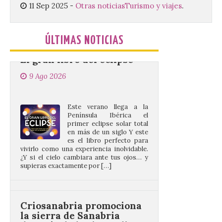
11 Sep 2025
-
Otras noticias
Turismo y viajes
.
El gran libro del eclipse
ÚLTIMAS NOTICIAS
9 Ago 2026
Este verano llega a la
Península Ibérica el
primer eclipse solar total
en más de un siglo Y este
es el libro perfecto para
vivirlo como una experiencia inolvidable.
¿Y si el cielo cambiara ante tus ojos… y
supieras exactamente por […]
Criosanabria promociona
la sierra de Sanabria
después de los incendios
del año pasado