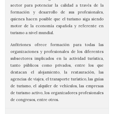
sector para potenciar la calidad a través de la
formación y desarrollo de sus profesionales,
quienes hacen posible que el turismo siga siendo
motor de la economía española y referente en
turismo a nivel mundial.
Brujería Fest Summer un
festival que se celebrará
Anfitriones ofrece formación para todas las
el 11 de agosto en la
organizaciones y profesionales de los diferentes
Bañeza
subsectores implicados en la actividad turística,
9 Ago 2026
tanto públicos como privados, entre los que
destacan el alojamiento, la restauración, las
El Ayuntamiento de La
agencias de viajes, el transporte turístico, las guías
Bañeza presenta el
de turismo, el alquiler de vehículos, las empresas
Brujería Fest Summer
Edition, una nueva cita
de turismo activo, los organizadores profesionales
musical de las fiestas
de congresos, entre otros.
patronales. El salón de plenos del
Ayuntamiento de La Bañeza acogió el 4 de
agosto la presentación oficial del Brujería
Fest Summer […]