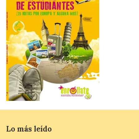
La Comarca de las Cinco
Villas, un lugar ideal para
ver el eclipse solar
9 Ago 2026
El próximo 12 de agosto
se producirá el fenómeno
natural excepcional que
podrá verse en muchos
puntos de la comarca,
pero hay que recordar que la observación
debe hacerse siguiendo las pautas de
seguridad recomendadas. La Comarca de
Cinco Villas […]
Lo más leído
La vigésima fotografía de
León de…viaje nos llega