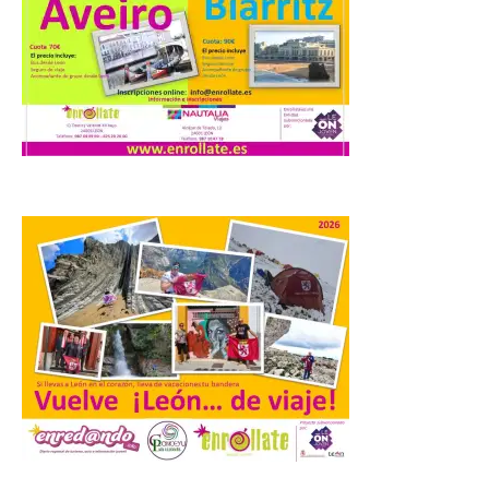
El profesorado de la
Facultad de Ciencias de la
Actividad Física y del
Deporte de la ULE diseña
una propuesta que
combina acción rápida, toma de
decisiones y colaboración estratégica sin
que ningún participante quede excluido
del juego. GEO-Arena nace […]
Transportes activa un
dispositivo especial para
facilitar la movilidad
durante el eclipse total de
Sol del 12 de agosto
9 Ago 2026
Renfe reforzará servicios
de Media Distancia
especialmente en Galicia,
.