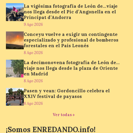
desde el Pic d’Angonella
La vigésima fotografía de León de…viaje
en el Principat d’Andorra
nos llega desde el Pic d’Angonella en el
Principat d’Andorra
9 Ago 2026
9 Ago 2026
Conceyu vuelve a exigir un contingente
Nueva edición de León
especializado y profesional de bomberos
de…viaje. Una iniciativa
forestales en el País Leonés
organizado por la sección
8 Ago 2026
juvenil de la Asociación
Enróllate, la Asociación
La decimonovena fotografía de León de…
Conceyu País Llionés y el Diario de
viaje nos llega desde la plaza de Oriente
Turismo, Ocio e Información para
en Madrid
jóvenes “Enredando.info”. Miguel Robles
nos envía la vigésima fotografía de […]
8 Ago 2026
Pasen y vean: Gordoncillo celebra el
XXIV festival de payasos
Concierto del Iberia
8 Ago 2026
Marimba Ensemble en la
Plaza del Ayuntamiento de
Ver todas »
Ponferrada
¡Somos ENREDANDO.info!
9 Ago 2026