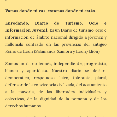
Vamos donde tú vas, estamos donde tú estás.
Iberia Marimba es un es
un encuentro
Enredando, Diario de Turismo, Ocio e
internacional que se
celebra en el mes de
Información Juvenil
. Es un Diario de turismo, ocio e
agosto en la localidad
gallega de Merza, dedicado a la marimba y
información de ámbito nacional dirigido a jóvenes y
la música de cámara. La Plaza del
millenials centrado en las provincias del antiguo
Ayuntamiento de Ponferrada acogerá
este domingo, […]
Reino de León (Salamanca, Zamora y León/Llión).
Somos un diario leonés, independiente, progresista,
MADO Madrid Orgullo
blanco y apartidista. Nuestro diario se declara
2026 vuelve a situarse
democrático, respetuoso, laico, tolerante, plural,
como uno de los
defensor de la convivencia civilizada, del acatamiento
principales motores
económicos y turísticos de
a la mayoría, de las libertades individuales y
Madrid
colectivas, de la dignidad de la persona y de los
derechos humanos.
9 Ago 2026