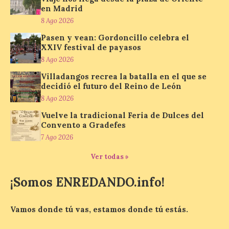
ibérico «Guillén» de
en Madrid
Guijuelo ha sido el
8 Ago 2026
ganador al mejor jamón de
bellota ibérico
Pasen y vean: Gordoncillo celebra el
XXIV festival de payasos
8 Ago 2026
8 Ago 2026
Villadangos recrea la batalla en el que se
El Ministerio de
decidió el futuro del Reino de León
Agricultura, Pesca y
8 Ago 2026
Alimentación concede el
premio Alimentos de
Vuelve la tradicional Feria de Dulces del
España a los mejores
Convento a Gradefes
jamones 2026. Jamón Serrano 24 – Monte
Nevado recibe el premio al mejor jamón
7 Ago 2026
serrano u otras figuras de calidad
reconocidas. Se han presentado […]
Ver todas »
¡Somos ENREDANDO.info!
Las salas del antiguo
ayuntamiento de
Vamos donde tú vas, estamos donde tú estás.
Cabrillanes (Babia) acogen
la muestra ‘Eduardo