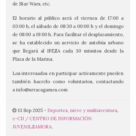
de Star Wars, etc.
Santander aconseja acudir
El horario al público será el viernes de 17:00 a
a pie o en transporte
público y evitar el
03:00 h, el sábado de 08:30 a 00:00 h y el domingo
vehículo privado para el
de 08:00 a 19:00 h. Para facilitar el desplazamiento,
eclipse
se ha establecido un servicio de autobús urbano
8 Ago 2026
que llegará al IFEZA cada 30 minutos desde la
Plaza de la Marina.
El TUS cuenta con líneas
que llegan a la zona en
Los interesados en participar activamente pueden
puntos como el faro de
también hacerlo como voluntarios, contactando
Cabo Mayor, Cueto,
Corbanera o Ciriego y
a info@urracagames.com
reforzará la movilidad con un servicio
especial de lanzaderas desde el PCTCAN
a Ciriego. El Ayuntamiento de […]
13 Sep 2025
-
Deportes, nieve y multiaventura
,
e-CIJ / CENTRO DE INFORMACIÓN
Cabárceno prepara tres
JUVENIL
ZAMORA
.
enclaves privilegiados