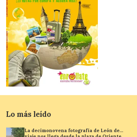
Matilla, […]
La I Feria de la Cerveza
Artesana de Astorga
arranca con una gran
acogida del público
8 Ago 2026
La inauguración contó
con la presencia del
alcalde de Astorga, José
Luis Nieto, que se acercó
hasta la feria acompañado
por el organizador de la iniciativa, Isaac
Cancillo Carro. Astorga, 8 de agosto de
2026. — La I Feria de […]
Lo más leído
La decimonovena fotografía de León de…
El Jamón de bellota 100 %
viaje nos llega desde la plaza de Oriente