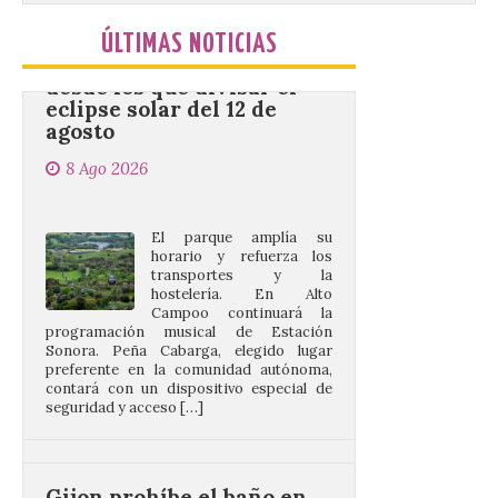
desde los que divisar el
eclipse solar del 12 de
ÚLTIMAS NOTICIAS
agosto
8 Ago 2026
El parque amplía su
horario y refuerza los
transportes y la
hostelería. En Alto
Campoo continuará la
programación musical de Estación
Sonora. Peña Cabarga, elegido lugar
preferente en la comunidad autónoma,
contará con un dispositivo especial de
seguridad y acceso […]
Gijon prohíbe el baño en
San Lorenzo, Poniente y
Arbeyal el día del eclipse a
partir de las 19.00 horas.