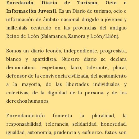
Enredando, Diario de Turismo, Ocio e
Arroyo en la colección del
ILC’
Información Juvenil
. Es un Diario de turismo, ocio e
información de ámbito nacional dirigido a jóvenes y
8 Ago 2026
millenials centrado en las provincias del antiguo
Reino de León (Salamanca, Zamora y León/Llión).
La muestra, que podrá
contemplarse hasta el
Somos un diario leonés, independiente, progresista,
próximo 4 de octubre,
plantea tanto los temas
blanco y apartidista. Nuestro diario se declara
que más preocupaban y
fascinaban a este autor de talla
democrático, respetuoso, laico, tolerante, plural,
internacional como las múltiples técnicas
defensor de la convivencia civilizada, del acatamiento
que usó y sus sólidos vínculos con la
Montaña Occidental. […]
a la mayoría, de las libertades individuales y
colectivas, de la dignidad de la persona y de los
derechos humanos.
Más de 10.000 personas
han visitado las
Enrendando.info fomenta la pluralidad, la
exposiciones ‘Alma de
responsabilidad, tolerancia, solidaridad, honestidad,
América. Arte y mito
precolombino’ y ‘Mundus
igualdad, autonomía, prudencia y esfuerzo. Estos son
Novus’ en la Sala de San