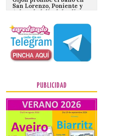
8 Ago 2026
Incide en que el eclipse se
verá desde múltiples
puntos de la ciudad, por lo
que no será necesario
desplazarse y se
recomienda no acudir a Gijón/Xixón en
coche ni usarlo ese día. Los accesos a
la Campa Torres y La […]
PUBLICIDAD
La decimonovena
fotografía de León de…
viaje nos llega desde la
plaza de Oriente en
Madrid
8 Ago 2026