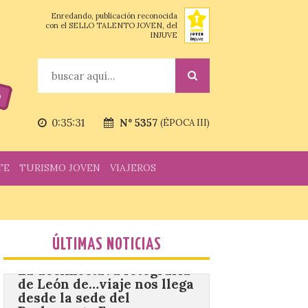
Vuelve la tradicional Feria
Enredando, publicación reconocida
de Dulces del Convento a
con el SELLO TALENTO JOVEN, del
Gradefes
INJUVE
7 Ago 2026
Buscar
Tendrá lugar el 9 de
agosto en los aledaños del
monasterio cisterciense
de Santa María la Real de
0:35:32
Nº 5357
(ÉPOCA III)
Gradefes. Una cita
imprescindible para disfrutar de los
mejores dulces conventuales, tradición,
cultura y un ambiente único. El
TE
TURISMO JOVEN
VIAJEROS
Ayuntamiento de Gradefes, intentando
[…]
La decimoctava fotografía
de León de…viaje nos llega
ÚLTIMAS NOTICIAS
desde la sede del
Parlamento Europeo en
Estrasburgo.
7 Ago 2026