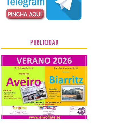
contacte cuanto antes con los
propietarios para exigirles medidas
inmediatas que frenen el deterioro y el
riesgo de colapso. Los procuradores de
Unión del Pueblo […]
La Universidad de León
PUBLICIDAD
distribuye folletos con la
programación del evento
del eclipse solar que
organiza con la ESA y el
Ayuntamiento
7 Ago 2026
Los materiales ya pueden
recogerse gratuitamente
en la Oficina de
Información Turística de
León e incluyen, además
del programa del evento, una guía
práctica con recomendaciones
elaboradas por especialistas para
observar el eclipse con seguridad León, 7