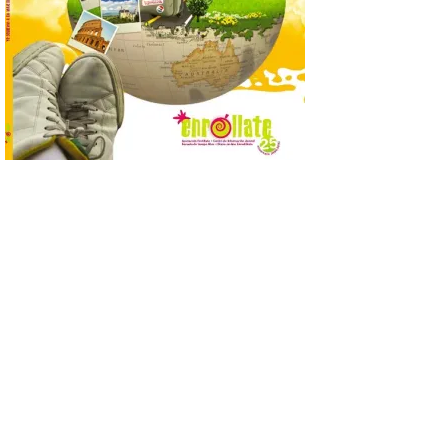
posición exacta del Sol y
así localizar el lugar ideal
para observar el eclipse
solar del 12 de agosto de 2026 sin
obstáculos. El visor es una herramienta a
la […]
Paradores renueva su
compromiso con La Vuelta
como patrocinador oficial
7 Ago 2026
La cadena hotelera pública
volverá a estar presente
en la zona de descanso
junto al control de firmas
y, como novedad, en el
Leaders Lounge, dos espacios exclusivos
para los ciclistas. El recorrido de La
Vuelta discurrirá junto a 17 […]
Última llamada: Eclipse