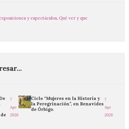
, exposiciones y espectáculos
,
Qué ver y que
esar...
“De
Ciclo “Mujeres en la Historia y
7
7
a
la Peregrinación”, en Benavides
Ago
Ago
de Órbigo.
 de
2026
2026