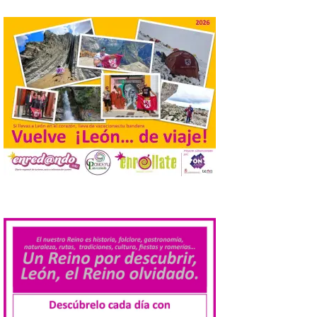
de agosto de 2026. La programación […]
Laciana comienza su
programación para
disfrutar el eclipse total
del 12 de agosto
7 Ago 2026
Durante los días 1 y 2 de
agosto, tanto el público
infantil como el adulto
pudo disfrutar de un
planetario que se instaló
.
en el polideportivo municipal, con pases
de mañana dedicados preferentemente al
público infantil y, el resto del […]
Más de 200.000 jóvenes
nacidos en 2008 ya han
solicitado el Bono Cultural
Joven 2026 en su primer