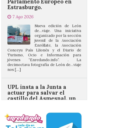
Nueva edición de León
de…viaje. Una iniciativa
organizado por la sección
juvenil de la Asociación
Enróllate, la Asociación
Conceyu País Llionés y el Diario de
Turismo, Ocio e Información para
jóvenes “Enredando.info”. . La
decimoctava fotografía de León de…viaje
nos […]
UPL insta a la Junta a
actuar para salvar el
castillo del Asmesnal, un
BIC en estado de ruina
7 Ago 2026
Un Bien de Interés
Cultural abandonado
desde 1949. Los
procuradores leonesistas
plantean que la Junta