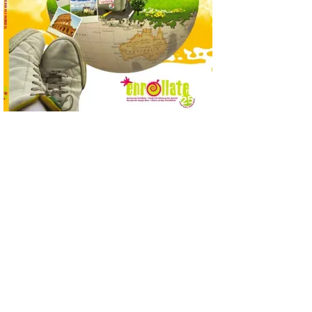
calendario de actividades
de animación dirigidas a
todos los públicos. La
Bañeza inauguró en la tarde de este
martes 4 de agosto una nueva edición de
su tradicional Mercado Medieval, que
hasta el próximo 6 […]
Un viaje a la Antigüedad:
el Museo del Prado
propone un recorrido por
obras de su Colección de
inspiración clásica
6 Ago 2026
Al hilo del estreno de La
Odisea de Christopher
Nolan. La pieza de vídeo
reúne una selección de
obras relacionadas con la
Antigüedad clásica, la mitología y los
viajes, que se suceden al ritmo de un
evocador tema de La […]