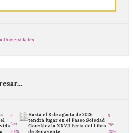
ad
Universidades
.
esar...
ma
Hasta el 8 de agosto de 2026
6
6
del
tendrá lugar en el Paseo Soledad
Ago
Ago
 vida
González la XXVII Feria del Libro
ro
de Benavente
2026
2026