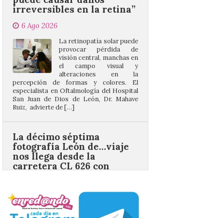
La retinopatía solar puede
provocar pérdida de
visión central, manchas en
el campo visual y
alteraciones en la
percepción de formas y colores. El
especialista en Oftalmología del Hospital
San Juan de Dios de León, Dr. Mahave
Ruiz, advierte de […]
La décimo séptima
fotografía León de…viaje
nos llega desde la
carretera CL 626 con
motivo de la marcha en
defensa de FEVE
6 Ago 2026
Nueva edición de León
de…viaje. Una iniciativa
organizado por la sección
juvenil de la Asociación
Enróllate, la Asociación