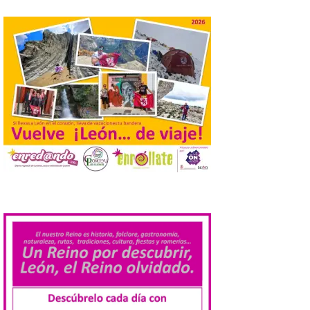
conforme a la legalidad, la
solicitud para la
celebración del Iberia
Eclipse Festival
6 Ago 2026
Durante la mañana de ayer
miércoles ha sido
registrada en el
Ayuntamiento una
solicitud relacionada con
la celebración de este evento. Ante las
informaciones aparecidas en distintos
medios de comunicación sobre la posible
.
celebración del denominado Iberia
Eclipse Festival en […]
La Universidad de León
retoma las excavaciones
en La Peña del Castro para
profundizar en la vida
cotidiana de la Edad del