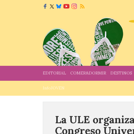
EDITORIAL
COMER&DORMIR
DESTINOS
InfoJOVEN
La ULE organiza
Congreso Univer