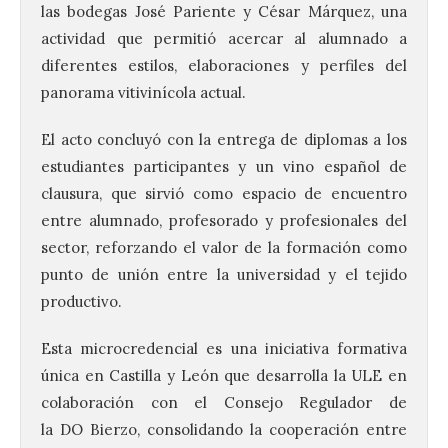
las bodegas José Pariente y César Márquez, una
actividad que permitió acercar al alumnado a
diferentes estilos, elaboraciones y perfiles del
panorama vitivinícola actual.
El acto concluyó con la entrega de diplomas a los
estudiantes participantes y un vino español de
clausura, que sirvió como espacio de encuentro
entre alumnado, profesorado y profesionales del
sector, reforzando el valor de la formación como
punto de unión entre la universidad y el tejido
productivo.
Vuelve la tradicional Feria
de Dulces del Convento a
Gradefes
Esta microcredencial es una iniciativa formativa
única en Castilla y León que desarrolla la ULE en
7 Ago 2026
colaboración con el Consejo Regulador de
la DO Bierzo, consolidando la cooperación entre
Tendrá lugar el 9 de