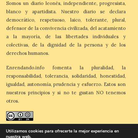
más agotadas: solo un 4%
Somos un diario leonés, independiente, progresista,
de alojamientos libres.
Zamora, Palencia y Álava son las
blanco y apartidista. Nuestro diario se declara
provincias con menos margen: apenas un
democrático, respetuoso, laico, tolerante, plural,
1% de los alojamientos siguen libres para
esas […]
defensor de la convivencia civilizada, del acatamiento
a la mayoría, de las libertades individuales y
colectivas, de la dignidad de la persona y de los
El eclipse genera un boom
derechos humanos.
de reservas hoteleras y
precios desorbitados,
Enrendando.info fomenta la pluralidad, la
según SiteMinder
responsabilidad, tolerancia, solidaridad, honestidad,
7 Ago 2026
igualdad, autonomía, prudencia y esfuerzo. Estos son
nuestros principios y si no te gustan NO tenemos
Asturias lidera el impacto
otros.
del fenómeno, con el
mayor aumento en
reservas, precios y
antelación de compra. El
auge de la demanda redefine la
enredando.info está bajo
licencia de Creative Commons
Utilizamos cookies para ofrecerte la mejor experiencia en
planificación: reservas más anticipadas y
estancias más breves en torno al evento.
nuestra web.
Reconocimiento-CompartirIgual 4.0 Internacional
.