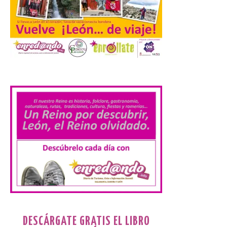
observar el eclipse con seguridad León, 7
de agosto de 2026. La programación […]
Laciana comienza su
programación para
.
disfrutar el eclipse total
del 12 de agosto
7 Ago 2026
Durante los días 1 y 2 de
agosto, tanto el público
infantil como el adulto
pudo disfrutar de un
planetario que se instaló
en el polideportivo municipal, con pases
de mañana dedicados preferentemente al
público infantil y, el resto del […]
DESCÁRGATE GRATIS EL LIBRO