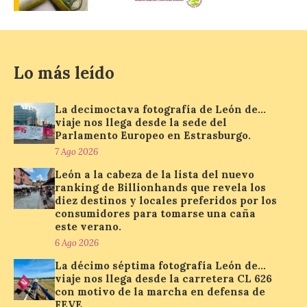
lanza un visor web para
localizar y disfrutar del
eclipse solar del 12 de
agosto con seguridad
7 Ago 2026
Lo más leído
Se trata de un visor web
La decimoctava fotografía de León de…
que permite conocer la
viaje nos llega desde la sede del
posición exacta del Sol y
Parlamento Europeo en Estrasburgo.
así localizar el lugar ideal
7 Ago 2026
para observar el eclipse
solar del 12 de agosto de 2026 sin
León a la cabeza de la lista del nuevo
obstáculos. El visor es una herramienta a
ranking de Billionhands que revela los
la […]
diez destinos y locales preferidos por los
consumidores para tomarse una caña
este verano.
Paradores renueva su
6 Ago 2026
compromiso con La Vuelta
La décimo séptima fotografía León de…
como patrocinador oficial
viaje nos llega desde la carretera CL 626
con motivo de la marcha en defensa de
7 Ago 2026
FEVE