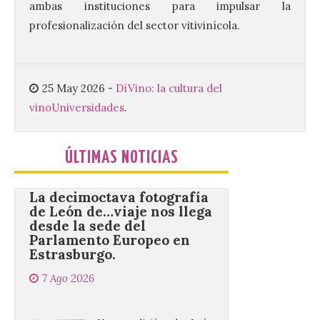
ambas instituciones para impulsar la
agosto en los aledaños del
monasterio cisterciense
profesionalización del sector vitivinícola.
de Santa María la Real de
Gradefes. Una cita
imprescindible para disfrutar de los
mejores dulces conventuales, tradición,
cultura y un ambiente único. El
25 May 2026
-
DíVino: la cultura del
Ayuntamiento de Gradefes, intentando
vino
Universidades
.
[…]
ÚLTIMAS NOTICIAS
La decimoctava fotografía
de León de…viaje nos llega
desde la sede del
Parlamento Europeo en
Estrasburgo.
7 Ago 2026
Nueva edición de León
de…viaje. Una iniciativa
organizado por la sección