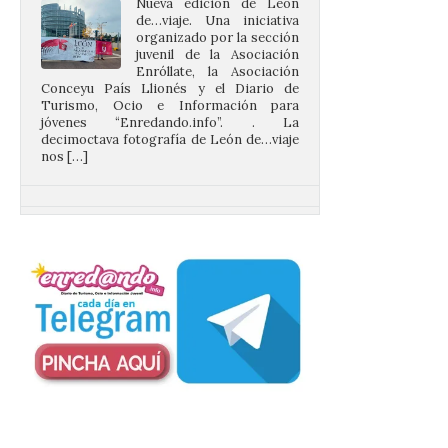
juvenil de la Asociación
Enróllate, la Asociación
Conceyu País Llionés y el Diario de
Turismo, Ocio e Información para
jóvenes “Enredando.info”. . La
decimoctava fotografía de León de…viaje
nos […]
UPL insta a la Junta a
actuar para salvar el
castillo del Asmesnal, un
BIC en estado de ruina
7 Ago 2026
Un Bien de Interés
Cultural abandonado
desde 1949. Los
procuradores leonesistas
plantean que la Junta
contacte cuanto antes con los