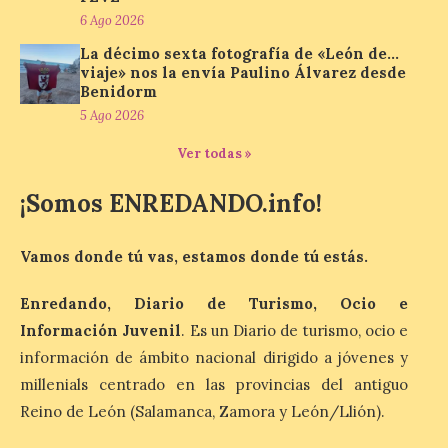
6 Ago 2026
La cadena hotelera pública
La décimo sexta fotografía de «León de…
volverá a estar presente
viaje» nos la envía Paulino Álvarez desde
en la zona de descanso
Benidorm
junto al control de firmas
y, como novedad, en el
5 Ago 2026
Leaders Lounge, dos espacios exclusivos
para los ciclistas. El recorrido de La
Ver todas »
Vuelta discurrirá junto a 17 […]
¡Somos ENREDANDO.info!
Última llamada: Eclipse
Vamos donde tú vas, estamos donde tú estás.
total del 12 de agosto.
Dónde alojarse y a qué
precio
Enredando, Diario de Turismo, Ocio e
Información Juvenil
. Es un Diario de turismo, ocio e
7 Ago 2026
información de ámbito nacional dirigido a jóvenes y
millenials centrado en las provincias del antiguo
León es la provincia más
Reino de León (Salamanca, Zamora y León/Llión).
económica (116€/noche),
pero también una de las