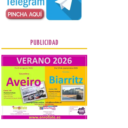
propietarios para exigirles medidas
inmediatas que frenen el deterioro y el
riesgo de colapso. Los procuradores de
Unión del Pueblo […]
La Universidad de León
distribuye folletos con la
PUBLICIDAD
programación del evento
del eclipse solar que
organiza con la ESA y el
Ayuntamiento
7 Ago 2026
Los materiales ya pueden
recogerse gratuitamente
en la Oficina de
Información Turística de
León e incluyen, además
del programa del evento, una guía
práctica con recomendaciones
elaboradas por especialistas para
observar el eclipse con seguridad León, 7
de agosto de 2026. La programación […]