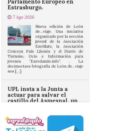
Nueva edición de León
de…viaje. Una iniciativa
organizado por la sección
juvenil de la Asociación
Enróllate, la Asociación
Conceyu País Llionés y el Diario de
Turismo, Ocio e Información para
jóvenes “Enredando.info”. . La
decimoctava fotografía de León de…viaje
nos […]
UPL insta a la Junta a
actuar para salvar el
castillo del Asmesnal, un
BIC en estado de ruina
7 Ago 2026
Un Bien de Interés
Cultural abandonado
desde 1949. Los
procuradores leonesistas
plantean que la Junta
contacte cuanto antes con los