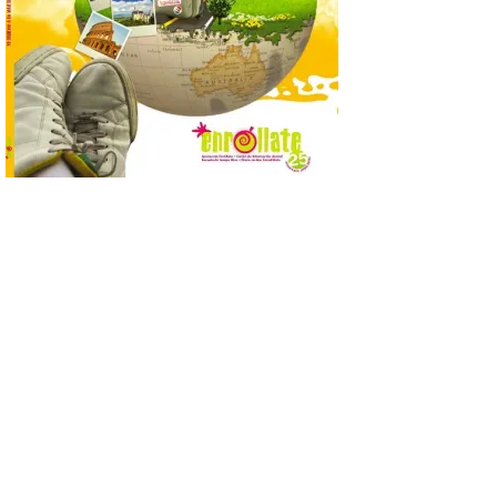
posición exacta del Sol y
así localizar el lugar ideal
para observar el eclipse
solar del 12 de agosto de 2026 sin
obstáculos. El visor es una herramienta a
la […]
Paradores renueva su
compromiso con La Vuelta
como patrocinador oficial
7 Ago 2026
La cadena hotelera pública
volverá a estar presente
en la zona de descanso
junto al control de firmas
y, como novedad, en el
Leaders Lounge, dos espacios exclusivos
para los ciclistas. El recorrido de La
Vuelta discurrirá junto a 17 […]
Última llamada: Eclipse