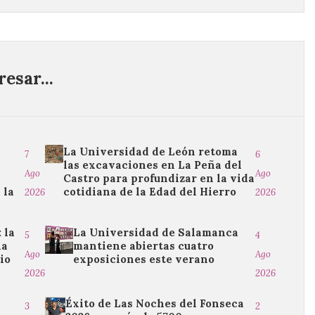
esar...
La Universidad de León retoma
7
6
las excavaciones en La Peña del
Ago
Ago
Castro para profundizar en la vida
 la
cotidiana de la Edad del Hierro
2026
2026
 la
La Universidad de Salamanca
5
4
la
mantiene abiertas cuatro
Ago
Ago
io
exposiciones este verano
2026
2026
Éxito de Las Noches del Fonseca
3
2