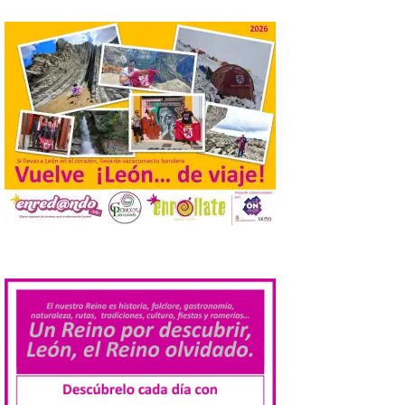
Laciana comienza su
programación para
disfrutar el eclipse total
del 12 de agosto
7 Ago 2026
Durante los días 1 y 2 de
agosto, tanto el público
infantil como el adulto
pudo disfrutar de un
planetario que se instaló
en el polideportivo municipal, con pases
.
de mañana dedicados preferentemente al
público infantil y, el resto del […]
Más de 200.000 jóvenes
nacidos en 2008 ya han
solicitado el Bono Cultural
Joven 2026 en su primer
mes de vigencia