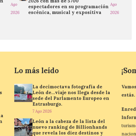
un
2026 con más de 5700
Ago
Ago
espectadores en su programación
escénica, musical y expositiva
2026
2026
Lo más leído
¡So
La decimoctava fotografía de
Vamos
s
León de…viaje nos llega desde la
estás.
sede del Parlamento Europeo en
Estrasburgo.
Enred
7 Ago 2026
la
Infor
n
León a la cabeza de la lista del
turis
nuevo ranking de Billionhands
que revela los diez destinos y
nacio