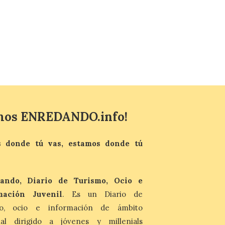
del fenómeno, con el
mayor aumento en
reservas, precios y
antelación de compra. El
auge de la demanda redefine la
planificación: reservas más anticipadas y
estancias más breves en torno al evento.
Madrid, 7 agosto de […]
mos ENREDANDO.info!
 donde tú vas, estamos donde tú
ando, Diario de Turismo, Ocio e
mación Juvenil
. Es un Diario de
mo, ocio e información de ámbito
nal dirigido a jóvenes y millenials