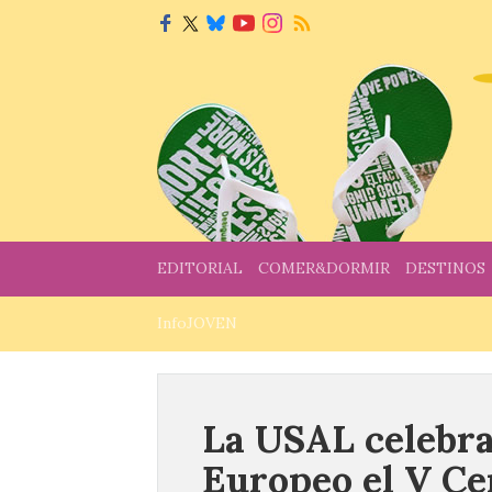
EDITORIAL
COMER&DORMIR
DESTINOS
InfoJOVEN
La USAL celebra
Europeo el V Ce