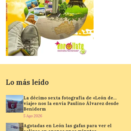
los trabajadores del
Museo de León y exige a la
Junta de Castilla y León medidas
inmediatas. La Central Sindical
Independiente y de Funcionarios (CSIF)
denuncia públicamente la […]
Lo más leído
La décimo sexta fotografía de «León de…
viaje» nos la envía Paulino Álvarez desde
Benidorm
5 Ago 2026
Agotadas en León las gafas para ver el