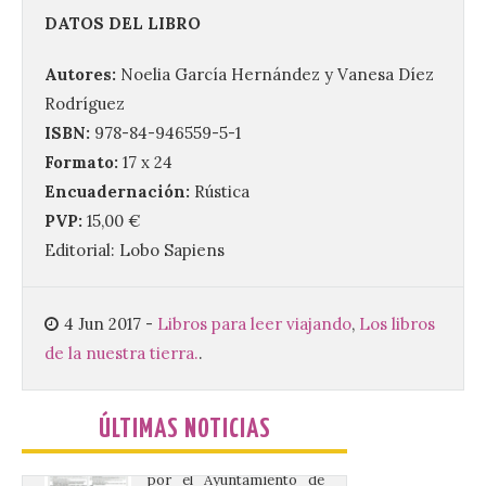
Las proyecciones al aire
DATOS DEL LIBRO
libre en el paseo de
Quintanilla se adelantan a
Autores:
Noelia García Hernández y Vanesa Díez
las 22:00 horas en agosto.
La gran pantalla del paseo
Rodríguez
de Quintanilla de la ciudad de León tiene
nueva cartelera con la película ‘La
ISBN:
978-84-946559-5-1
juventud’, que se […]
Formato:
17 x 24
Encuadernación:
Rústica
PVP:
15,00 €
Hasta el 8 de agosto de
Editorial: Lobo Sapiens
2026 tendrá lugar en el
Paseo Soledad González la
XXVII Feria del Libro de
Benavente
4 Jun 2017
-
Libros para leer viajando
,
Los libros
de la nuestra tierra.
.
6 Ago 2026
La feria está organizada
ÚLTIMAS NOTICIAS
por el Ayuntamiento de
Benavente y patrocinada
por la Junta de Castilla y