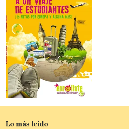
Las personas que hayan
cumplido o cumplan 18
años en 2026 pueden
solicitar esta ayuda en la
web
https://bonoculturajoven.gob.es/ hasta el
31 de octubre. Desde este año, los 400
euros del Bono pueden utilizarse tanto
para consumir productos culturales como
[…]
El Gobierno de España
lanza un visor web para
localizar y disfrutar del
eclipse solar del 12 de
agosto con seguridad
7 Ago 2026
Lo más leído