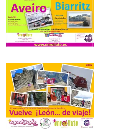
distribuye folletos con la
programación del evento
del eclipse solar que
organiza con la ESA y el
Ayuntamiento
7 Ago 2026
Los materiales ya pueden
recogerse gratuitamente
en la Oficina de
Información Turística de
León e incluyen, además
del programa del evento, una guía
práctica con recomendaciones
elaboradas por especialistas para
observar el eclipse con seguridad León, 7
de agosto de 2026. La programación […]
Laciana comienza su
programación para