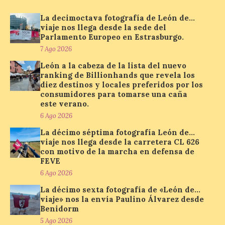
Se trata de un visor web
que permite conocer la
La decimoctava fotografía de León de…
posición exacta del Sol y
viaje nos llega desde la sede del
así localizar el lugar ideal
Parlamento Europeo en Estrasburgo.
para observar el eclipse
solar del 12 de agosto de 2026 sin
7 Ago 2026
obstáculos. El visor es una herramienta a
la […]
León a la cabeza de la lista del nuevo
ranking de Billionhands que revela los
diez destinos y locales preferidos por los
consumidores para tomarse una caña
Paradores renueva su
este verano.
compromiso con La Vuelta
6 Ago 2026
como patrocinador oficial
La décimo séptima fotografía León de…
7 Ago 2026
viaje nos llega desde la carretera CL 626
con motivo de la marcha en defensa de
FEVE
La cadena hotelera pública
6 Ago 2026
volverá a estar presente
La décimo sexta fotografía de «León de…
en la zona de descanso
junto al control de firmas
viaje» nos la envía Paulino Álvarez desde
y, como novedad, en el
Benidorm
Leaders Lounge, dos espacios exclusivos
5 Ago 2026
para los ciclistas. El recorrido de La