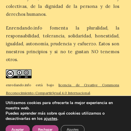
El eclipse genera un boom
colectivas, de la dignidad de la persona y de los
de reservas hoteleras y
derechos humanos.
precios desorbitados,
según SiteMinder
Enrendando.info fomenta la pluralidad, la
7 Ago 2026
responsabilidad, tolerancia, solidaridad, honestidad,
igualdad, autonomía, prudencia y esfuerzo. Estos son
Asturias lidera el impacto
nuestros principios y si no te gustan NO tenemos
del fenómeno, con el
otros.
mayor aumento en
reservas, precios y
antelación de compra. El
auge de la demanda redefine la
planificación: reservas más anticipadas y
enredando.info está bajo
licencia de Creative Commons
estancias más breves en torno al evento.
Madrid, 7 agosto de […]
Reconocimiento-CompartirIgual 4.0 Internacional
.
Utilizamos cookies para ofrecerte la mejor experiencia en
nuestra web.
Puedes aprender más sobre qué cookies utilizamos o
desactivarlas en los
ajustes
.
© 2026 Enredando
Política de privacidad
Política de cookies
Contacto
Aceptar
Rechazar
Ajustes