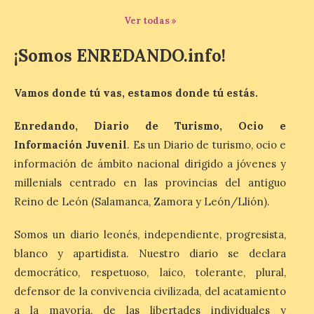
Vuelta discurrirá junto a 17 […]
Ver todas »
¡Somos ENREDANDO.info!
Última llamada: Eclipse
total del 12 de agosto.
Vamos donde tú vas, estamos donde tú estás.
Dónde alojarse y a qué
precio
Enredando, Diario de Turismo, Ocio e
7 Ago 2026
Información Juvenil
. Es un Diario de turismo, ocio e
información de ámbito nacional dirigido a jóvenes y
León es la provincia más
millenials centrado en las provincias del antiguo
económica (116€/noche),
pero también una de las
Reino de León (Salamanca, Zamora y León/Llión).
más agotadas: solo un 4%
de alojamientos libres.
Somos un diario leonés, independiente, progresista,
Zamora, Palencia y Álava son las
provincias con menos margen: apenas un
blanco y apartidista. Nuestro diario se declara
1% de los alojamientos siguen libres para
esas […]
democrático, respetuoso, laico, tolerante, plural,
defensor de la convivencia civilizada, del acatamiento
a la mayoría, de las libertades individuales y