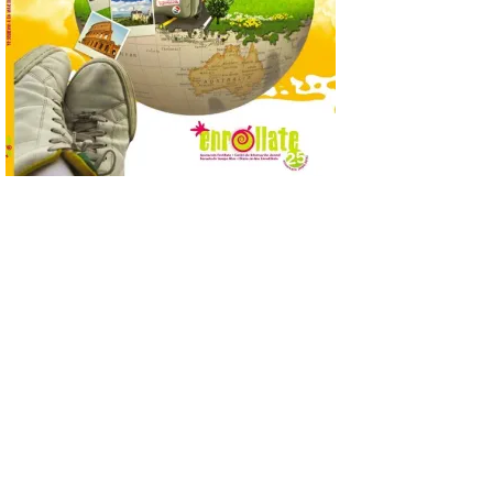
que permite conocer la
posición exacta del Sol y
así localizar el lugar ideal
para observar el eclipse
solar del 12 de agosto de 2026 sin
obstáculos. El visor es una herramienta a
la […]
Paradores renueva su
compromiso con La Vuelta
como patrocinador oficial
7 Ago 2026
La cadena hotelera pública
volverá a estar presente
en la zona de descanso
junto al control de firmas
y, como novedad, en el
Leaders Lounge, dos espacios exclusivos
para los ciclistas. El recorrido de La
Vuelta discurrirá junto a 17 […]