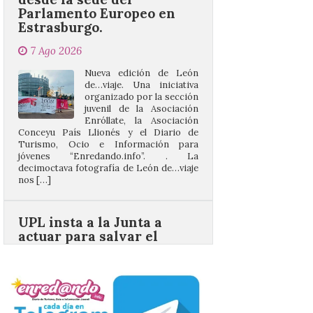
7 Ago 2026
Nueva edición de León
de…viaje. Una iniciativa
organizado por la sección
juvenil de la Asociación
Enróllate, la Asociación
Conceyu País Llionés y el Diario de
Turismo, Ocio e Información para
jóvenes “Enredando.info”. . La
decimoctava fotografía de León de…viaje
nos […]
UPL insta a la Junta a
actuar para salvar el
castillo del Asmesnal, un
BIC en estado de ruina
7 Ago 2026
Un Bien de Interés
Cultural abandonado
desde 1949. Los
procuradores leonesistas