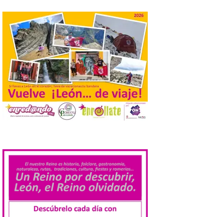
observar el eclipse con seguridad León, 7
de agosto de 2026. La programación […]
Laciana comienza su
programación para
disfrutar el eclipse total
del 12 de agosto
7 Ago 2026
Durante los días 1 y 2 de
agosto, tanto el público
infantil como el adulto
pudo disfrutar de un
.
planetario que se instaló
en el polideportivo municipal, con pases
de mañana dedicados preferentemente al
público infantil y, el resto del […]
Más de 200.000 jóvenes
nacidos en 2008 ya han
solicitado el Bono Cultural
Joven 2026 en su primer