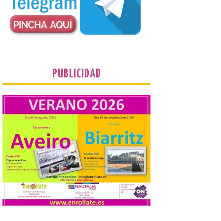
plantean que la Junta
contacte cuanto antes con los
propietarios para exigirles medidas
inmediatas que frenen el deterioro y el
riesgo de colapso. Los procuradores de
Unión del Pueblo […]
La Universidad de León
PUBLICIDAD
distribuye folletos con la
programación del evento
del eclipse solar que
organiza con la ESA y el
Ayuntamiento
7 Ago 2026
Los materiales ya pueden
recogerse gratuitamente
en la Oficina de
Información Turística de
León e incluyen, además
del programa del evento, una guía
práctica con recomendaciones
elaboradas por especialistas para