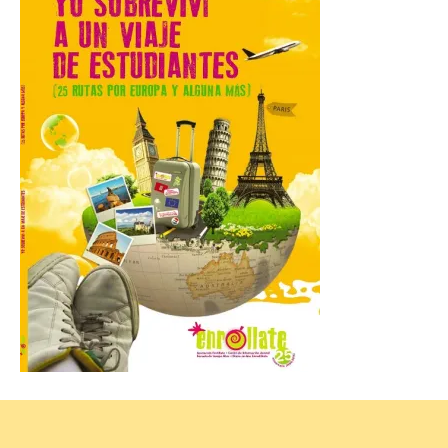
Las personas que hayan
cumplido o cumplan 18
años en 2026 pueden
solicitar esta ayuda en la
web
https://bonoculturajoven.gob.es/ hasta el
31 de octubre. Desde este año, los 400
euros del Bono pueden utilizarse tanto
para consumir productos culturales como
[…]
El Gobierno de España
lanza un visor web para
localizar y disfrutar del
eclipse solar del 12 de
agosto con seguridad
7 Ago 2026