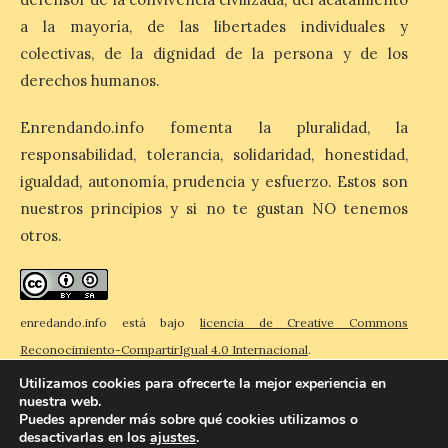
El eclipse genera un boom
a la mayoría, de las libertades individuales y
de reservas hoteleras y
colectivas, de la dignidad de la persona y de los
precios desorbitados,
según SiteMinder
derechos humanos.
7 Ago 2026
Enrendando.info fomenta la pluralidad, la
responsabilidad, tolerancia, solidaridad, honestidad,
Asturias lidera el impacto
igualdad, autonomía, prudencia y esfuerzo. Estos son
del fenómeno, con el
nuestros principios y si no te gustan NO tenemos
mayor aumento en
reservas, precios y
otros.
antelación de compra. El
auge de la demanda redefine la
planificación: reservas más anticipadas y
estancias más breves en torno al evento.
Madrid, 7 agosto de […]
enredando.info está bajo
licencia de Creative Commons
Reconocimiento-CompartirIgual 4.0 Internacional
.
Utilizamos cookies para ofrecerte la mejor experiencia en
nuestra web.
Puedes aprender más sobre qué cookies utilizamos o
desactivarlas en los
ajustes
.
© 2026 Enredando
Política de privacidad
Política de cookies
Contacto