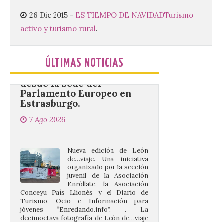
[…]
26 Dic 2015
-
ES TIEMPO DE NAVIDAD
Turismo
activo y turismo rural
.
La decimoctava fotografía
de León de…viaje nos llega
desde la sede del
ÚLTIMAS NOTICIAS
Parlamento Europeo en
Estrasburgo.
7 Ago 2026
Nueva edición de León
de…viaje. Una iniciativa
organizado por la sección
juvenil de la Asociación
Enróllate, la Asociación
Conceyu País Llionés y el Diario de
Turismo, Ocio e Información para
jóvenes “Enredando.info”. . La
decimoctava fotografía de León de…viaje
nos […]