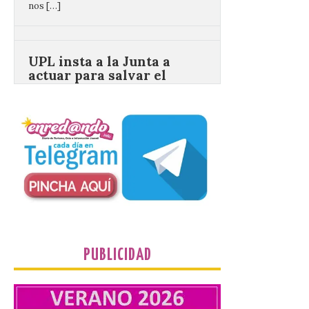
UPL insta a la Junta a
actuar para salvar el
castillo del Asmesnal, un
BIC en estado de ruina
7 Ago 2026
Un Bien de Interés
Cultural abandonado
desde 1949. Los
procuradores leonesistas
plantean que la Junta
contacte cuanto antes con los
propietarios para exigirles medidas
inmediatas que frenen el deterioro y el
riesgo de colapso. Los procuradores de
Unión del Pueblo […]
PUBLICIDAD
La Universidad de León