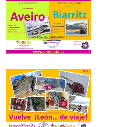
distribuye folletos con la
programación del evento
del eclipse solar que
organiza con la ESA y el
Ayuntamiento
7 Ago 2026
Los materiales ya pueden
recogerse gratuitamente
en la Oficina de
Información Turística de
León e incluyen, además
del programa del evento, una guía
práctica con recomendaciones
elaboradas por especialistas para
observar el eclipse con seguridad León, 7
de agosto de 2026. La programación […]
Laciana comienza su
programación para