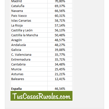
Vuelve la tradicional Feria
de Dulces del Convento a
Gradefes
7 Ago 2026
Tendrá lugar el 9 de
agosto en los aledaños del
monasterio cisterciense
de Santa María la Real de
Gradefes. Una cita
imprescindible para disfrutar de los
mejores dulces conventuales, tradición,
cultura y un ambiente único. El
Ayuntamiento de Gradefes, intentando