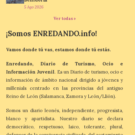
Vuelta discurrirá junto a 17 […]
5 Ago 2026
Ver todas »
Última llamada: Eclipse
¡Somos ENREDANDO.info!
total del 12 de agosto.
Dónde alojarse y a qué
precio
Vamos donde tú vas, estamos donde tú estás.
7 Ago 2026
Enredando, Diario de Turismo, Ocio e
Información Juvenil
. Es un Diario de turismo, ocio e
León es la provincia más
información de ámbito nacional dirigido a jóvenes y
económica (116€/noche),
pero también una de las
millenials centrado en las provincias del antiguo
más agotadas: solo un 4%
de alojamientos libres.
Reino de León (Salamanca, Zamora y León/Llión).
Zamora, Palencia y Álava son las
provincias con menos margen: apenas un
Somos un diario leonés, independiente, progresista,
1% de los alojamientos siguen libres para
esas […]
blanco y apartidista. Nuestro diario se declara
democrático, respetuoso, laico, tolerante, plural,
defensor de la convivencia civilizada, del acatamiento