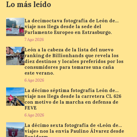
Lo más leído
Se trata de un visor web
que permite conocer la
posición exacta del Sol y
así localizar el lugar ideal
La decimoctava fotografía de León de…
para observar el eclipse
viaje nos llega desde la sede del
solar del 12 de agosto de 2026 sin
Parlamento Europeo en Estrasburgo.
obstáculos. El visor es una herramienta a
la […]
7 Ago 2026
León a la cabeza de la lista del nuevo
ranking de Billionhands que revela los
diez destinos y locales preferidos por los
Paradores renueva su
consumidores para tomarse una caña
compromiso con La Vuelta
este verano.
como patrocinador oficial
6 Ago 2026
7 Ago 2026
La décimo séptima fotografía León de…
viaje nos llega desde la carretera CL 626
con motivo de la marcha en defensa de
La cadena hotelera pública
FEVE
volverá a estar presente
6 Ago 2026
en la zona de descanso
junto al control de firmas
La décimo sexta fotografía de «León de…
y, como novedad, en el
viaje» nos la envía Paulino Álvarez desde
Leaders Lounge, dos espacios exclusivos
para los ciclistas. El recorrido de La
Benidorm