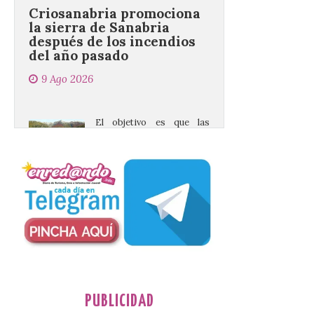
después de los incendios
del año pasado
9 Ago 2026
El objetivo es que las
personas después de
hacer una cima acudan a
un comercio local para
que le selle el pasaporte,
de este modo también se colabora con el
comercio local sanabrés después de los
graves incendios de 2025. […]
Nace GEO-Arena: un
nuevo deporte creado en
la Universidad de León
para que nadie quede
fuera del juego
PUBLICIDAD
9 Ago 2026