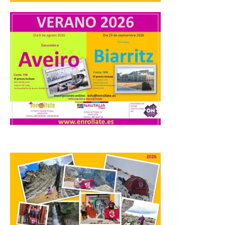
El profesorado de la
Facultad de Ciencias de la
Actividad Física y del
Deporte de la ULE diseña
una propuesta que
combina acción rápida, toma de
decisiones y colaboración estratégica sin
que ningún participante quede excluido
del juego. GEO-Arena nace […]
Transportes activa un
dispositivo especial para
facilitar la movilidad
durante el eclipse total de
Sol del 12 de agosto
9 Ago 2026
Renfe reforzará servicios