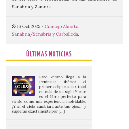
Ayuntamiento de La Bañeza acogió el 4 de
Sanabria y Zamora.
agosto la presentación oficial del Brujería
Fest Summer […]
16 Oct 2025
-
Concejo Abierto
,
Sanabria/Senabria y Carballeda
.
El gran libro del eclipse
9 Ago 2026
ÚLTIMAS NOTICIAS
Este verano llega a la
Península Ibérica el
primer eclipse solar total
en más de un siglo Y este
es el libro perfecto para
vivirlo como una experiencia inolvidable.
¿Y si el cielo cambiara ante tus ojos… y
supieras exactamente por […]
Criosanabria promociona
la sierra de Sanabria