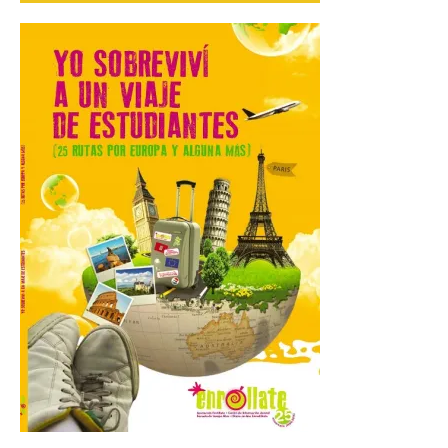
Recinto Ferial de Asturias Luis Adaro de
Gijón. El Recinto Ferial Luis Adaro de
Gijón/Xixón acoge […]
La Comarca de las Cinco
Villas, un lugar ideal para
ver el eclipse solar
9 Ago 2026
El próximo 12 de agosto
se producirá el fenómeno
natural excepcional que
podrá verse en muchos
puntos de la comarca,
pero hay que recordar que la observación
debe hacerse siguiendo las pautas de
seguridad recomendadas. La Comarca de
Cinco Villas […]