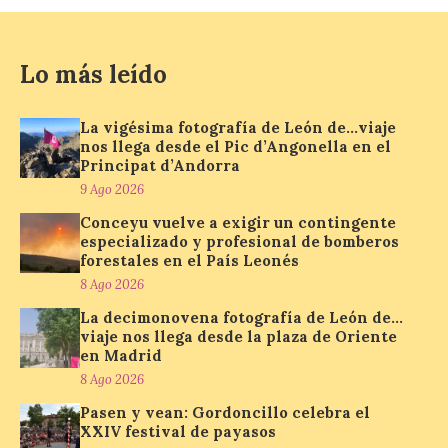
La vigésima fotografía de
León de…viaje nos llega
desde el Pic d’Angonella
Lo más leído
en el Principat d’Andorra
9 Ago 2026
La vigésima fotografía de León de…viaje
nos llega desde el Pic d’Angonella en el
Principat d’Andorra
Nueva edición de León
9 Ago 2026
de…viaje. Una iniciativa
organizado por la sección
Conceyu vuelve a exigir un contingente
juvenil de la Asociación
especializado y profesional de bomberos
Enróllate, la Asociación
forestales en el País Leonés
Conceyu País Llionés y el Diario de
Turismo, Ocio e Información para
8 Ago 2026
jóvenes “Enredando.info”. Miguel Robles
La decimonovena fotografía de León de…
nos envía la vigésima fotografía de […]
viaje nos llega desde la plaza de Oriente
en Madrid
8 Ago 2026
Concierto del Iberia
Pasen y vean: Gordoncillo celebra el
Marimba Ensemble en la
XXIV festival de payasos
Plaza del Ayuntamiento de