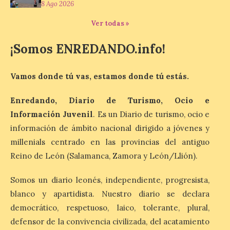
Ponferrada
8 Ago 2026
9 Ago 2026
Ver todas »
¡Somos ENREDANDO.info!
Iberia Marimba es un es
un encuentro
internacional que se
Vamos donde tú vas, estamos donde tú estás.
celebra en el mes de
agosto en la localidad
gallega de Merza, dedicado a la marimba y
Enredando, Diario de Turismo, Ocio e
la música de cámara. La Plaza del
Información Juvenil
. Es un Diario de turismo, ocio e
Ayuntamiento de Ponferrada acogerá
este domingo, […]
información de ámbito nacional dirigido a jóvenes y
millenials centrado en las provincias del antiguo
Reino de León (Salamanca, Zamora y León/Llión).
MADO Madrid Orgullo
2026 vuelve a situarse
Somos un diario leonés, independiente, progresista,
como uno de los
blanco y apartidista. Nuestro diario se declara
principales motores
económicos y turísticos de
democrático, respetuoso, laico, tolerante, plural,
Madrid
defensor de la convivencia civilizada, del acatamiento