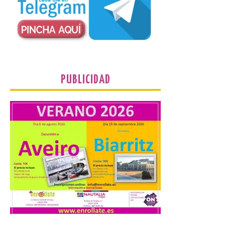
Incide en que el eclipse se
verá desde múltiples
puntos de la ciudad, por lo
que no será necesario
desplazarse y se
recomienda no acudir a Gijón/Xixón en
coche ni usarlo ese día. Los accesos a
la Campa Torres y La […]
PUBLICIDAD
La decimonovena
fotografía de León de…
viaje nos llega desde la
plaza de Oriente en
Madrid
8 Ago 2026
Nueva edición de León
de…viaje. Una iniciativa
organizado por la sección