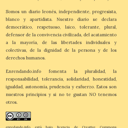
8 Ago 2026
Somos un diario leonés, independiente, progresista,
La muestra, que podrá
blanco y apartidista. Nuestro diario se declara
contemplarse hasta el
democrático, respetuoso, laico, tolerante, plural,
próximo 4 de octubre,
plantea tanto los temas
defensor de la convivencia civilizada, del acatamiento
que más preocupaban y
a la mayoría, de las libertades individuales y
fascinaban a este autor de talla
internacional como las múltiples técnicas
colectivas, de la dignidad de la persona y de los
que usó y sus sólidos vínculos con la
Montaña Occidental. […]
derechos humanos.
Enrendando.info fomenta la pluralidad, la
responsabilidad, tolerancia, solidaridad, honestidad,
Más de 10.000 personas
han visitado las
igualdad, autonomía, prudencia y esfuerzo. Estos son
exposiciones ‘Alma de
nuestros principios y si no te gustan NO tenemos
América. Arte y mito
otros.
precolombino’ y ‘Mundus
Novus’ en la Sala de San
Eloy
8 Ago 2026
enredando.info está bajo
licencia de Creative Commons