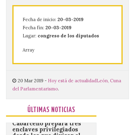
a pie o en transporte
público y evitar el
vehículo privado para el
eclipse
Fecha de inicio:
20-03-2019
Fecha fín:
20-03-2019
8 Ago 2026
Lugar:
congreso de los diputados
El TUS cuenta con líneas
Array
que llegan a la zona en
puntos como el faro de
Cabo Mayor, Cueto,
Corbanera o Ciriego y
reforzará la movilidad con un servicio
especial de lanzaderas desde el PCTCAN
20 Mar 2019
-
Hoy está de actualidad
León, Cuna
a Ciriego. El Ayuntamiento de […]
del Parlamentarismo
.
Cabárceno prepara tres
ÚLTIMAS NOTICIAS
enclaves privilegiados
desde los que divisar el
eclipse solar del 12 de
agosto