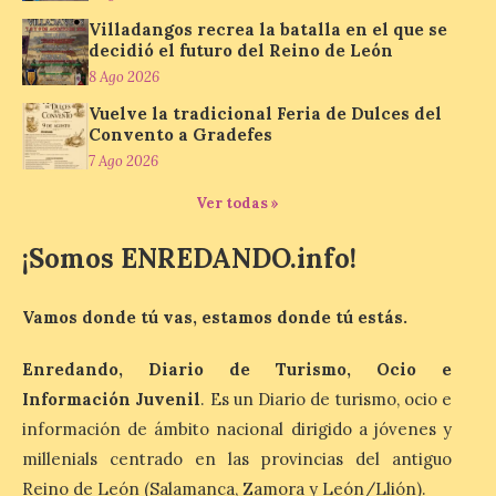
bellota ibérico
Villadangos recrea la batalla en el que se
8 Ago 2026
decidió el futuro del Reino de León
8 Ago 2026
El Ministerio de
Vuelve la tradicional Feria de Dulces del
Agricultura, Pesca y
Convento a Gradefes
Alimentación concede el
7 Ago 2026
premio Alimentos de
España a los mejores
Ver todas »
jamones 2026. Jamón Serrano 24 – Monte
Nevado recibe el premio al mejor jamón
serrano u otras figuras de calidad
¡Somos ENREDANDO.info!
reconocidas. Se han presentado […]
Vamos donde tú vas, estamos donde tú estás.
Las salas del antiguo
Enredando, Diario de Turismo, Ocio e
ayuntamiento de
Cabrillanes (Babia) acogen
Información Juvenil
. Es un Diario de turismo, ocio e
la muestra ‘Eduardo
información de ámbito nacional dirigido a jóvenes y
Arroyo en la colección del
millenials centrado en las provincias del antiguo
ILC’
Reino de León (Salamanca, Zamora y León/Llión).