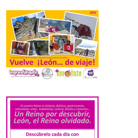
juvenil de la Asociación
Enróllate, la Asociación
Conceyu País Llionés y el Diario de
Turismo, Ocio e Información para
jóvenes “Enredando.info”. Pilar Aller Aller
nos envía la décimo […]
Los minerales y sus usos
más comunes centran la
nueva exposición del
Museo de la Siderurgia y
la Minería de Sabero
.
8 Ago 2026
La exposición que se
inaugurará el sábado día 8
de agosto a las doce y
media de la mañana,
durante la ‘Feria de
minerales, rocas y fósiles de Castilla y
León’, podrá visitarse hasta finales del