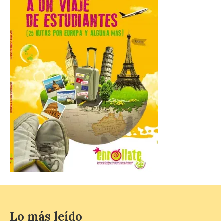
8 Ago 2026
Incide en que el eclipse se
verá desde múltiples
puntos de la ciudad, por lo
que no será necesario
desplazarse y se
recomienda no acudir a Gijón/Xixón en
coche ni usarlo ese día. Los accesos a
la Campa Torres y La […]
La decimonovena
fotografía de León de…
viaje nos llega desde la
plaza de Oriente en
Madrid
8 Ago 2026
Lo más leído