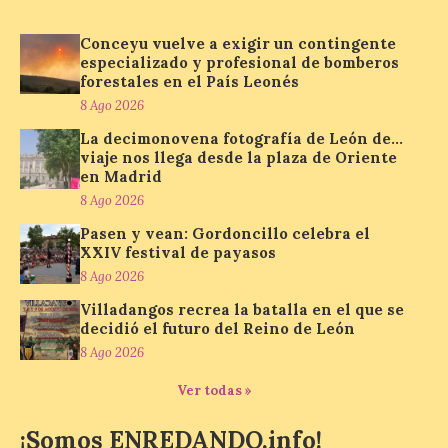
Nueva edición de León
de…viaje. Una iniciativa
organizado por la sección
Conceyu vuelve a exigir un contingente
juvenil de la Asociación
especializado y profesional de bomberos
Enróllate, la Asociación
forestales en el País Leonés
Conceyu País Llionés y el Diario de
8 Ago 2026
Turismo, Ocio e Información para
jóvenes “Enredando.info”. Pilar Aller Aller
La decimonovena fotografía de León de…
nos envía la décimo […]
viaje nos llega desde la plaza de Oriente
en Madrid
8 Ago 2026
Los minerales y sus usos
Pasen y vean: Gordoncillo celebra el
más comunes centran la
XXIV festival de payasos
nueva exposición del
8 Ago 2026
Museo de la Siderurgia y
la Minería de Sabero
Villadangos recrea la batalla en el que se
decidió el futuro del Reino de León
8 Ago 2026
8 Ago 2026
Ver todas »
La exposición que se
inaugurará el sábado día 8
de agosto a las doce y
¡Somos ENREDANDO.info!