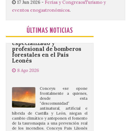
17 Jun 2026
-
Ferias y Congresos
Turismo y
eventos enogastronómicos
.
Conceyu vuelve a exigir
un contingente
especializado y
ÚLTIMAS NOTICIAS
profesional de bomberos
forestales en el País
Leonés
8 Ago 2026
Conceyu «se opone
frontalmente a quienes,
desde esta
“descomunidad”
antinatural, artificial e
híbrida de Castilla y León, niegan el
cambio climático y anteponen el fomento
de la tauromaquia a una prevención real
de los incendios. Conceyu Pais Llionés
vuelve a […]