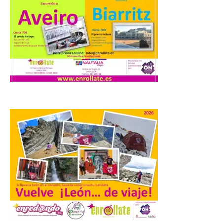
iniciativas relacionadas
con el trío de eclipses para
afianzar a Extremadura
como referente en
astroturismo
8 Ago 2026
Extremadura cuenta con
uno de los cielos
estrellados con menor
contaminación lumínica
de Europa, un recurso
natural que permite disfrutar de
actividades de astroturismo durante todo
el año. La Dirección General de Turismo
ha puesto en marcha diversas iniciativas
relacionadas […]
Cabárceno prepara tres
enclaves privilegiados