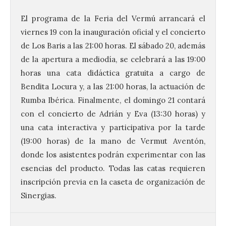
El programa de la Feria del Vermú arrancará el
viernes 19 con la inauguración oficial y el concierto
de Los Baris a las 21:00 horas. El sábado 20, además
La UPSA impulsa la
de la apertura a mediodía, se celebrará a las 19:00
creación musical con el I
horas una cata didáctica gratuita a cargo de
Concurso Internacional de
Composición Coral Sacra
Bendita Locura y, a las 21:00 horas, la actuación de
Rumba Ibérica. Finalmente, el domingo 21 contará
8 Ago 2026
con el concierto de Adrián y Eva (13:30 horas) y
una cata interactiva y participativa por la tarde
Este certamen,
(19:00 horas) de la mano de Vermut Aventón,
promovido por el Instituto
Universitario de Música
donde los asistentes podrán experimentar con las
Sacra de la Universidad
esencias del producto. Todas las catas requieren
Pontificia de Salamanca
(UPSA), premiará composiciones
inscripción previa en la caseta de organización de
inéditas, destinadas a coro, con un
premio de 3.000 euros. Las candidaturas
Sinergias.
podrán presentarse hasta el 30 de
noviembre. La Universidad, a […]