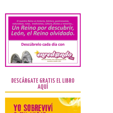
desde los que divisar el
eclipse solar del 12 de
.
agosto
8 Ago 2026
El parque amplía su
horario y refuerza los
transportes y la
hostelería. En Alto
Campoo continuará la
programación musical de Estación
Sonora. Peña Cabarga, elegido lugar
preferente en la comunidad autónoma,
contará con un dispositivo especial de
seguridad y acceso […]
DESCÁRGATE GRATIS EL LIBRO
AQUÍ
Gijon prohíbe el baño en
San Lorenzo, Poniente y
Arbeyal el día del eclipse a
partir de las 19.00 horas.