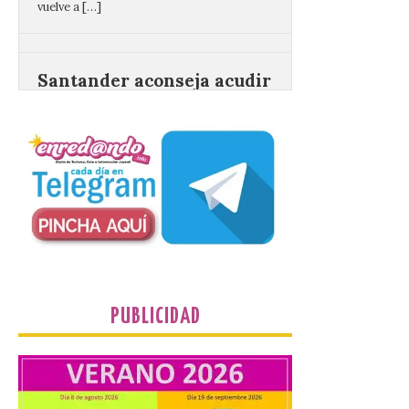
Santander aconseja acudir
a pie o en transporte
público y evitar el
vehículo privado para el
eclipse
8 Ago 2026
El TUS cuenta con líneas
que llegan a la zona en
puntos como el faro de
Cabo Mayor, Cueto,
Corbanera o Ciriego y
reforzará la movilidad con un servicio
especial de lanzaderas desde el PCTCAN
a Ciriego. El Ayuntamiento de […]
PUBLICIDAD
Turismo de Extremadura
impulsa nuevas