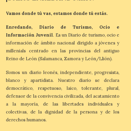
media de la mañana,
durante la ‘Feria de
minerales, rocas y fósiles de Castilla y
Vamos donde tú vas, estamos donde tú estás.
León’, podrá visitarse hasta finales del
mes de noviembre, con […]
Enredando, Diario de Turismo, Ocio e
Información Juvenil
. Es un Diario de turismo, ocio e
La Bañeza inicia sus
información de ámbito nacional dirigido a jóvenes y
fiestas con el pregón a
millenials centrado en las provincias del antiguo
cargo de Arturo Martínez
Reino de León (Salamanca, Zamora y León/Llión).
Matilla
8 Ago 2026
Somos un diario leonés, independiente, progresista,
blanco y apartidista. Nuestro diario se declara
democrático, respetuoso, laico, tolerante, plural,
El Ayuntamiento de La
Bañeza designa a Arturo
defensor de la convivencia civilizada, del acatamiento
Martínez Matilla como
a la mayoría, de las libertades individuales y
pregonero de las Fiestas
2026. Tendrá lugar este
colectivas, de la dignidad de la persona y de los
sábado 8 de agosto a las 21,00 horas en el
teatro municipal de La Bañeza. El
derechos humanos.
comunicador astorgano Arturo Martínez
Matilla, […]