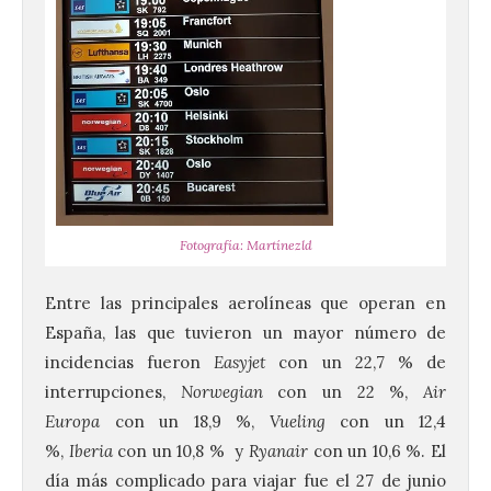
Fotografía: Martínezld
Entre las principales aerolíneas que operan en
España, las que tuvieron un mayor número de
incidencias fueron
Easyjet
con un 22,7 % de
interrupciones,
Norwegian
con un 22 %,
Air
Europa
con un 18,9 %,
Vueling
con un 12,4
%,
Iberia
con un 10,8 % y
Ryanair
con un 10,6 %. El
día más complicado para viajar fue el 27 de junio