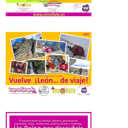
bordo de Starlink, la
constelación de satélites
más avanzada del mundo, desarrollada
por SpaceX. La incorporación de esta
tecnología forma parte del compromiso
de Iberia con la innovación […]
La Junta promueve la
contratación temporal de
jóvenes desempleados
para la realización de
obras y servicios de
interés general y social
con más de 8,7 millones de
euros de inversión
6 Ago 2026
.
La Consejería de
Industria, Universidades,