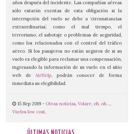
años después del incidente. Las compañías aéreas
Ciclo “Mujeres en la
sólo estarán exentas de esta obligación si la
Historia y la
Peregrinación”, en
interrupción del vuelo se debe a ‘circunstancias
Benavides de Órbigo.
extraordinarias’, como el mal tiempo, el
7 Ago 2026
terrorismo, el sabotaje o problemas de seguridad,
como los relacionados con el control del tráfico
aéreo. Si los pasajeros no están seguros de si su
Conferencia de Victorina
Alonso, sobre la
vuelo es elegible para reclamar una compensación,
peregrinación femenina.
ingresando la información de su vuelo en el sitio
Presentación del Libro
“Va de Monjas”, de José
web de
AirHelp
, podrán conocer de forma
Fernando Cornejo. Apertura de una doble
exposición de fotografía. Este viernes, 7
inmediata su elegibilidad.
de agosto, a las 20,00 horas, en el
auditorio de Benavides de […]
15 Sep 2019
-
Otras noticias
,
Volare, oh, oh...
,
Vuelos low cost
.
Food trucks y música en
Valencia de Don Juan en
una nueva edición de
ÚLTIMAS NOTICIAS