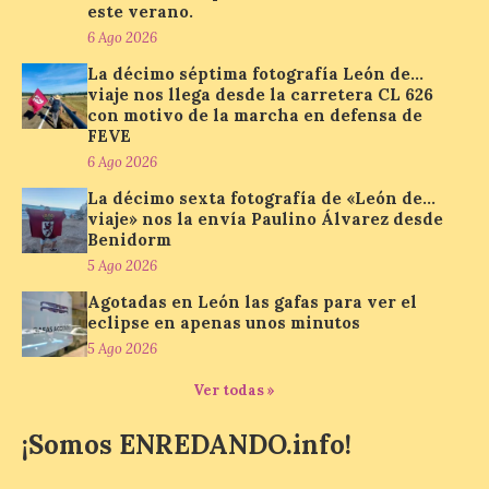
este verano.
ocupa el noveno lugar. Los españoles
priorizan las […]
6 Ago 2026
La décimo séptima fotografía León de…
viaje nos llega desde la carretera CL 626
con motivo de la marcha en defensa de
El Ayuntamiento de La
FEVE
Bañeza presenta el
Festival One More Time,
6 Ago 2026
una cita con la música de
La décimo sexta fotografía de «León de…
los 80 y 90 para el 16 de
viaje» nos la envía Paulino Álvarez desde
agosto en la Plaza Mayor.
Benidorm
5 Ago 2026
6 Ago 2026
Agotadas en León las gafas para ver el
eclipse en apenas unos minutos
Se celebrará el próximo
5 Ago 2026
domingo 16 de agosto, a
partir de las 23:00 horas,
Ver todas »
en la Plaza Mayor de la
ciudad. El Salón de Plenos
del Ayuntamiento de La Bañeza ha
¡Somos ENREDANDO.info!
acogido esta mañana la presentación
oficial del Festival One […]