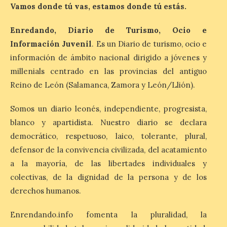
Vamos donde tú vas, estamos donde tú estás.
“Mirar un eclipse sin
Enredando, Diario de Turismo, Ocio e
protección adecuada
Información Juvenil
. Es un Diario de turismo, ocio e
puede causar daños
información de ámbito nacional dirigido a jóvenes y
irreversibles en la retina”
millenials centrado en las provincias del antiguo
6 Ago 2026
Reino de León (Salamanca, Zamora y León/Llión).
Somos un diario leonés, independiente, progresista,
La retinopatía solar puede
provocar pérdida de
blanco y apartidista. Nuestro diario se declara
visión central, manchas en
el campo visual y
democrático, respetuoso, laico, tolerante, plural,
alteraciones en la
defensor de la convivencia civilizada, del acatamiento
percepción de formas y colores. El
especialista en Oftalmología del Hospital
a la mayoría, de las libertades individuales y
San Juan de Dios de León, Dr. Mahave
colectivas, de la dignidad de la persona y de los
Ruiz, advierte de […]
derechos humanos.
Enrendando.info fomenta la pluralidad, la
La décimo séptima