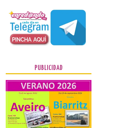
Las solicitudes estarán
abiertas del 22 de julio al 4
de septiembre de 2026.
Bruselas, 6 de agosto de
2026.- La Comisión
Europea ha actualizado las normas de su
programa de prácticas, estableciendo un
marco único modernizado que hace que el
programa […]
PUBLICIDAD
Despega el primer avión
de Iberia con wifi de alta
velocidad gratuito de
Starlink
6 Ago 2026
Iberia se convierte en la
primera aerolínea
española en ofrecer wifi a