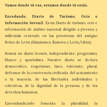
“Mirar un eclipse sin
Vamos donde tú vas, estamos donde tú estás.
protección adecuada
puede causar daños
Enredando, Diario de Turismo, Ocio e
irreversibles en la retina”
Información Juvenil
. Es un Diario de turismo, ocio e
6 Ago 2026
información de ámbito nacional dirigido a jóvenes y
millenials centrado en las provincias del antiguo
La retinopatía solar puede
Reino de León (Salamanca, Zamora y León/Llión).
provocar pérdida de
visión central, manchas en
el campo visual y
Somos un diario leonés, independiente, progresista,
alteraciones en la
blanco y apartidista. Nuestro diario se declara
percepción de formas y colores. El
especialista en Oftalmología del Hospital
democrático, respetuoso, laico, tolerante, plural,
San Juan de Dios de León, Dr. Mahave
defensor de la convivencia civilizada, del acatamiento
Ruiz, advierte de […]
a la mayoría, de las libertades individuales y
colectivas, de la dignidad de la persona y de los
La décimo séptima
derechos humanos.
fotografía León de…viaje
nos llega desde la
Enrendando.info fomenta la pluralidad, la
carretera CL 626 con