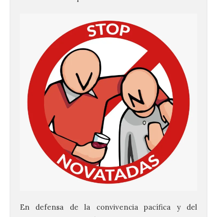
La 69FIDMA ha acogido
En defensa de la convivencia pacífica y del
este domingo una nueva