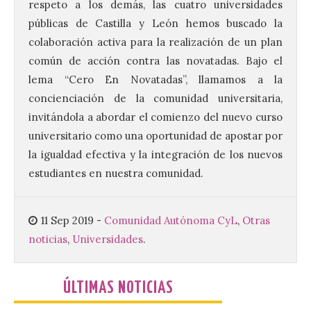
respeto a los demás, las cuatro universidades
edición del Día de León y
públicas de Castilla y León hemos buscado la
Astorga.
colaboración activa para la realización de un plan
10 Ago 2026
común de acción contra las novatadas. Bajo el
lema “Cero En Novatadas”, llamamos a la
El presidente de la
concienciación de la comunidad universitaria,
Diputación de León,
Gerardo Álvarez Courel, y
invitándola a abordar el comienzo del nuevo curso
el vicepresidente Roberto
universitario como una oportunidad de apostar por
Aller han participado en el
acto institucional organizado con motivo
la igualdad efectiva y la integración de los nuevos
del Día de León. Organizada por la
estudiantes en nuestra comunidad.
Cámara de Comercio de Gijón, FIDMA es
una feria […]
11 Sep 2019
-
Comunidad Autónoma CyL
,
Otras
noticias
,
Universidades
.
CIUDEN acoge un nuevo
gran proyecto expositivo
que conecta la obra de
Eduardo Chillida con el
ÚLTIMAS NOTICIAS
patrimonio industrial