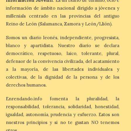
Información Juvenil
. Es un Diario de turismo, ocio e
Gran Premio de La Bañeza
información de ámbito nacional dirigido a jóvenes y
con 33 atenciones,
incluidos los 10 heridos en
millenials centrado en las provincias del antiguo
los dos accidentes
Reino de León (Salamanca, Zamora y León/Llión).
registrados durante el fin
de semana
Somos un diario leonés, independiente, progresista,
10 Ago 2026
blanco y apartidista. Nuestro diario se declara
democrático, respetuoso, laico, tolerante, plural,
defensor de la convivencia civilizada, del acatamiento
Cruz Roja concluye el Gran
Premio de La Bañeza con
a la mayoría, de las libertades individuales y
33 atenciones, incluidos
colectivas, de la dignidad de la persona y de los
los 10 heridos en los dos
accidentes registrados
derechos humanos.
durante el fin de semana. El dispositivo
desplegado por la Institución ha atendido
a nueve personas heridas en el […]
Enrendando.info fomenta la pluralidad, la
responsabilidad, tolerancia, solidaridad, honestidad,
igualdad, autonomía, prudencia y esfuerzo. Estos son
El Ayuntamiento de
nuestros principios y si no te gustan NO tenemos
Zamora impulsa la
otros.