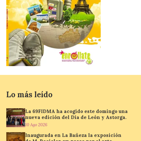
Alto Valle del Aragón y otras entidades […]
Inaugurada en Samos la
muestra Hospitalidad
monástica
10 Ago 2026
Recupera la memoria de
los monasterios como
espacios de acogida. La
iniciativa recorrerá cinco
Lo más leído
municipios rurales
vinculados al Camino de Santiago y
permitirá acercar al público la historia de
la hospitalidad monástica mediante una
La 69FIDMA ha acogido este domingo una
exposición itinerante de acceso libre. El
nueva edición del Día de León y Astorga.
[…]
10 Ago 2026
Inaugurada en La Bañeza la exposición