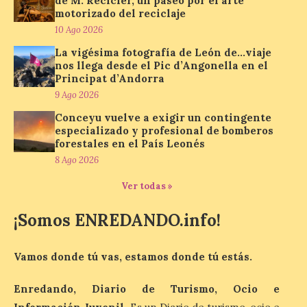
de M. Recicler, un paseo por el arte
El delegado del Gobierno
motorizado del reciclaje
participa en la XVII Feria
10 Ago 2026
Agroalimentaria de El
Espino, una cita que pone
La vigésima fotografía de León de…viaje
en valor los productos, la
nos llega desde el Pic d’Angonella en el
gastronomía y la artesanía
Principat d’Andorra
del Bierzo
9 Ago 2026
10 Ago 2026
Conceyu vuelve a exigir un contingente
especializado y profesional de bomberos
forestales en el País Leonés
Nicanor Sen reivindica en
8 Ago 2026
El Espino el compromiso
del Gobierno de España
Ver todas »
con los pueblos y el medio
rural. Sen destaca la
capacidad de los pequeños municipios
¡Somos ENREDANDO.info!
para generar actividad económica, atraer
visitantes y mantener vivas sus
tradiciones. La feria […]
Vamos donde tú vas, estamos donde tú estás.
Enredando, Diario de Turismo, Ocio e
Cruz Roja concluye el