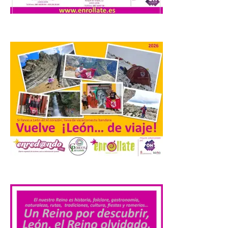
La cita, que se celebrará el
12 de agosto en el
enlosado de la Catedral,
incluye el estreno absoluto
de una composición del
músico segoviano Geni Uñón. Turismo de
Segovia lanza el Premio Internacional de
Fotografía del Eclipse “Segovia bajo […]
València prepara un
operativo especial de
limpieza en las playas y el
punto de observación para
el eclipse solar del día 12
10 Ago 2026
.
El Ayuntamiento ha
coordinado este refuerzo
con el dispositivo de
seguridad, movilidad,
atención sanitaria y