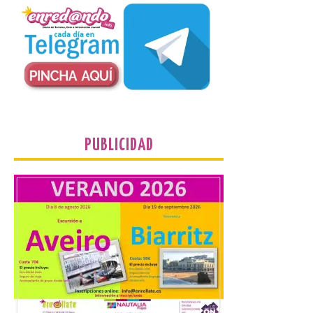
El dispositivo se refuerza
días antes del eclipse
solar total del 12 de
agosto, que atravesará
España de oeste a este, y
que movilizará a varios millones de
personas para disfrutar de este
acontecimiento histórico. Algunas
comunidades autónomas ya han […]
PUBLICIDAD
El Ayuntamiento de
Segovia presenta “Música
para un eclipse”, un
concierto único con
motivo del eclipse de sol
10 Ago 2026