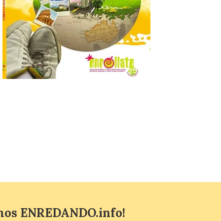
Se trata de un visor web
que permite conocer la
posición exacta del Sol y
así localizar el lugar ideal
para observar el eclipse
solar del 12 de agosto de 2026 sin
obstáculos. El visor es una herramienta a
la […]
Paradores renueva su
compromiso con La Vuelta
como patrocinador oficial
7 Ago 2026
La cadena hotelera pública
volverá a estar presente
en la zona de descanso
junto al control de firmas
y, como novedad, en el
Leaders Lounge, dos espacios exclusivos
para los ciclistas. El recorrido de La
Vuelta discurrirá junto a 17 […]
mos ENREDANDO.info!