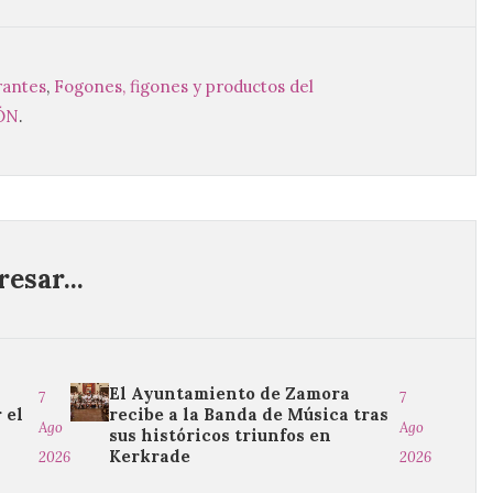
rantes
,
Fogones, figones y productos del
ÓN
.
esar...
El Ayuntamiento de Zamora
7
7
 el
recibe a la Banda de Música tras
Ago
Ago
o
sus históricos triunfos en
Kerkrade
2026
2026