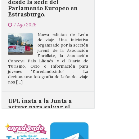
7 Ago 2026
Nueva edición de León
de…viaje. Una iniciativa
organizado por la sección
juvenil de la Asociación
Enróllate, la Asociación
Conceyu País Llionés y el Diario de
Turismo, Ocio e Información para
jóvenes “Enredando.info”. . La
decimoctava fotografía de León de…viaje
nos […]
UPL insta a la Junta a
actuar para salvar el
castillo del Asmesnal, un
BIC en estado de ruina
7 Ago 2026
Un Bien de Interés
Cultural abandonado
desde 1949. Los
procuradores leonesistas