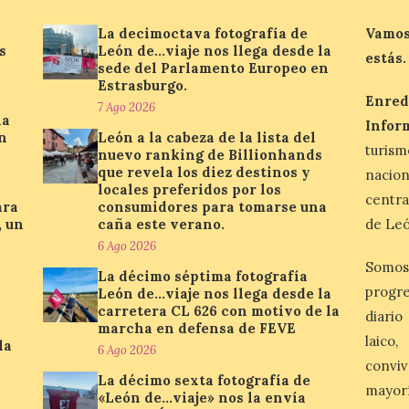
La decimoctava fotografía de
Vamos
s
León de…viaje nos llega desde la
estás.
sede del Parlamento Europeo en
Estrasburgo.
Enred
7 Ago 2026
la
Infor
n
León a la cabeza de la lista del
turis
nuevo ranking de Billionhands
que revela los diez destinos y
nacio
locales preferidos por los
centra
ara
consumidores para tomarse una
, un
caña este verano.
de Leó
6 Ago 2026
Somos
La décimo séptima fotografía
progre
León de…viaje nos llega desde la
carretera CL 626 con motivo de la
diario
marcha en defensa de FEVE
laico
la
6 Ago 2026
conviv
La décimo sexta fotografía de
mayor
«León de…viaje» nos la envía