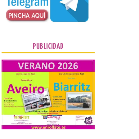
plantean que la Junta
contacte cuanto antes con los
propietarios para exigirles medidas
inmediatas que frenen el deterioro y el
riesgo de colapso. Los procuradores de
Unión del Pueblo […]
PUBLICIDAD
La Universidad de León
distribuye folletos con la
programación del evento
del eclipse solar que
organiza con la ESA y el
Ayuntamiento
7 Ago 2026
Los materiales ya pueden
recogerse gratuitamente
en la Oficina de
Información Turística de
León e incluyen, además
del programa del evento, una guía
práctica con recomendaciones
elaboradas por especialistas para