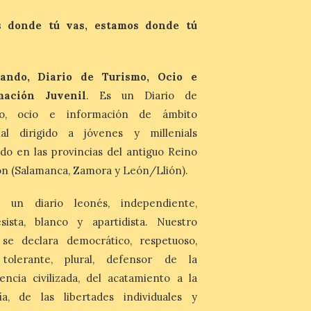
Última llamada: Eclipse
total del 12 de agosto.
 donde tú vas, estamos donde tú
Dónde alojarse y a qué
precio
7 Ago 2026
ando, Diario de Turismo, Ocio e
mación Juvenil
. Es un Diario de
León es la provincia más
económica (116€/noche),
mo, ocio e información de ámbito
pero también una de las
nal dirigido a jóvenes y millenials
más agotadas: solo un 4%
de alojamientos libres.
do en las provincias del antiguo Reino
Zamora, Palencia y Álava son las
provincias con menos margen: apenas un
n (Salamanca, Zamora y León/Llión).
1% de los alojamientos siguen libres para
esas […]
 un diario leonés, independiente,
sista, blanco y apartidista. Nuestro
El eclipse genera un boom
 se declara democrático, respetuoso,
de reservas hoteleras y
, tolerante, plural, defensor de la
precios desorbitados,
según SiteMinder
encia civilizada, del acatamiento a la
ía, de las libertades individuales y
7 Ago 2026