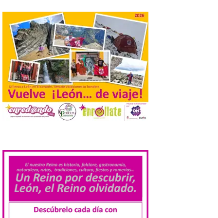
observar el eclipse con seguridad León, 7
de agosto de 2026. La programación […]
Laciana comienza su
programación para
disfrutar el eclipse total
del 12 de agosto
7 Ago 2026
Durante los días 1 y 2 de
agosto, tanto el público
infantil como el adulto
pudo disfrutar de un
.
planetario que se instaló
en el polideportivo municipal, con pases
de mañana dedicados preferentemente al
público infantil y, el resto del […]
Más de 200.000 jóvenes
nacidos en 2008 ya han
solicitado el Bono Cultural