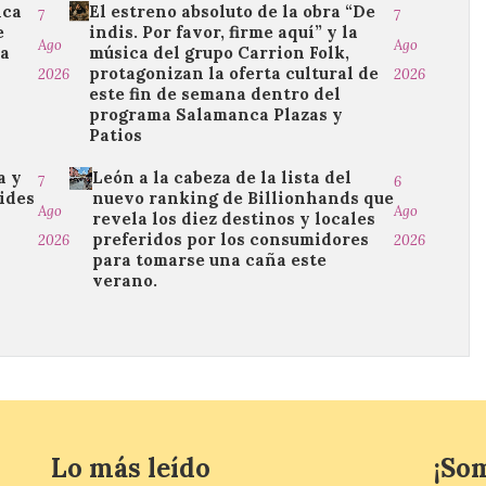
ica
El estreno absoluto de la obra “De
7
7
e
indis. Por favor, firme aquí” y la
Ago
Ago
da
música del grupo Carrion Folk,
protagonizan la oferta cultural de
2026
2026
este fin de semana dentro del
programa Salamanca Plazas y
Patios
a y
León a la cabeza de la lista del
7
6
ides
nuevo ranking de Billionhands que
Ago
Ago
revela los diez destinos y locales
preferidos por los consumidores
2026
2026
para tomarse una caña este
verano.
Lo más leído
¡So