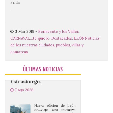
Frida
imprescindible para disfrutar de los
mejores dulces conventuales, tradición,
.
cultura y un ambiente único. El
Ayuntamiento de Gradefes, intentando
[…]
3 Mar 2019
-
Benavente y los Valles
,
CARNAVAL...te quiero
,
Destacados
,
LEÓN
Noticias
La decimoctava fotografía
de los nuestras ciudades, pueblos, villas y
de León de…viaje nos llega
desde la sede del
comarcas
.
Parlamento Europeo en
Estrasburgo.
ÚLTIMAS NOTICIAS
7 Ago 2026
Nueva edición de León
de…viaje. Una iniciativa
organizado por la sección
juvenil de la Asociación
Enróllate, la Asociación
Conceyu País Llionés y el Diario de
Turismo, Ocio e Información para