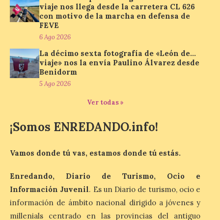
en la zona de descanso
viaje nos llega desde la carretera CL 626
junto al control de firmas
con motivo de la marcha en defensa de
y, como novedad, en el
FEVE
Leaders Lounge, dos espacios exclusivos
6 Ago 2026
para los ciclistas. El recorrido de La
Vuelta discurrirá junto a 17 […]
La décimo sexta fotografía de «León de…
viaje» nos la envía Paulino Álvarez desde
Benidorm
5 Ago 2026
Última llamada: Eclipse
total del 12 de agosto.
Ver todas »
Dónde alojarse y a qué
precio
¡Somos ENREDANDO.info!
7 Ago 2026
Vamos donde tú vas, estamos donde tú estás.
León es la provincia más
económica (116€/noche),
Enredando, Diario de Turismo, Ocio e
pero también una de las
más agotadas: solo un 4%
Información Juvenil
. Es un Diario de turismo, ocio e
de alojamientos libres.
información de ámbito nacional dirigido a jóvenes y
Zamora, Palencia y Álava son las
provincias con menos margen: apenas un
millenials centrado en las provincias del antiguo