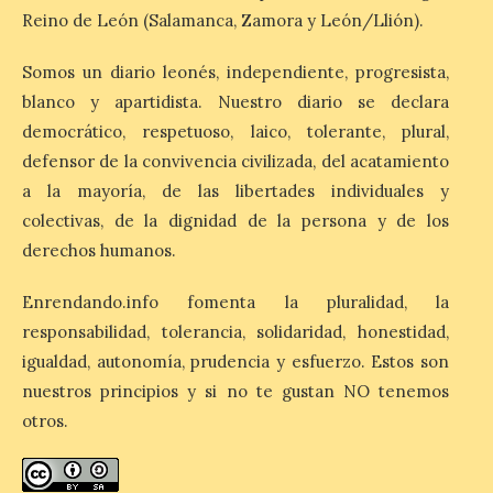
1% de los alojamientos siguen libres para
Reino de León (Salamanca, Zamora y León/Llión).
esas […]
Somos un diario leonés, independiente, progresista,
blanco y apartidista. Nuestro diario se declara
El eclipse genera un boom
de reservas hoteleras y
democrático, respetuoso, laico, tolerante, plural,
precios desorbitados,
defensor de la convivencia civilizada, del acatamiento
según SiteMinder
a la mayoría, de las libertades individuales y
7 Ago 2026
colectivas, de la dignidad de la persona y de los
derechos humanos.
Asturias lidera el impacto
del fenómeno, con el
Enrendando.info fomenta la pluralidad, la
mayor aumento en
responsabilidad, tolerancia, solidaridad, honestidad,
reservas, precios y
antelación de compra. El
igualdad, autonomía, prudencia y esfuerzo. Estos son
auge de la demanda redefine la
nuestros principios y si no te gustan NO tenemos
planificación: reservas más anticipadas y
estancias más breves en torno al evento.
otros.
Madrid, 7 agosto de […]