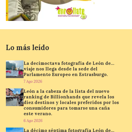
7 Ago 2026
Se trata de un visor web
que permite conocer la
posición exacta del Sol y
así localizar el lugar ideal
Lo más leído
para observar el eclipse
solar del 12 de agosto de 2026 sin
obstáculos. El visor es una herramienta a
la […]
La decimoctava fotografía de León de…
viaje nos llega desde la sede del
Parlamento Europeo en Estrasburgo.
7 Ago 2026
Paradores renueva su
compromiso con La Vuelta
León a la cabeza de la lista del nuevo
como patrocinador oficial
ranking de Billionhands que revela los
diez destinos y locales preferidos por los
7 Ago 2026
consumidores para tomarse una caña
este verano.
6 Ago 2026
La cadena hotelera pública
La décimo séptima fotografía León de…
volverá a estar presente