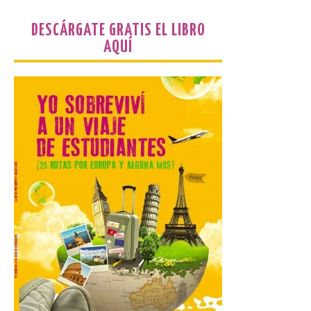
Joven 2026 en su primer
mes de vigencia
DESCÁRGATE GRATIS EL LIBRO
AQUÍ
7 Ago 2026
Las personas que hayan
cumplido o cumplan 18
años en 2026 pueden
solicitar esta ayuda en la
web
https://bonoculturajoven.gob.es/ hasta el
31 de octubre. Desde este año, los 400
euros del Bono pueden utilizarse tanto
para consumir productos culturales como
[…]
El Gobierno de España
lanza un visor web para
localizar y disfrutar del
eclipse solar del 12 de
agosto con seguridad