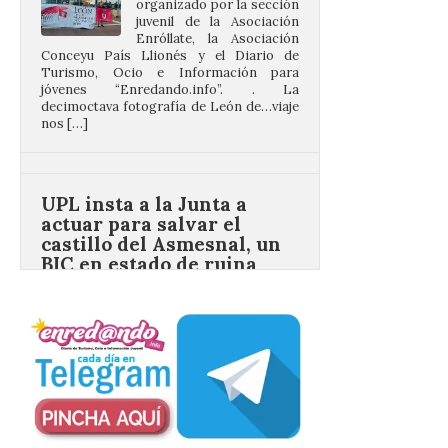
jóvenes “Enredando.info”. . La
decimoctava fotografía de León de…viaje
nos […]
UPL insta a la Junta a
actuar para salvar el
castillo del Asmesnal, un
BIC en estado de ruina
7 Ago 2026
Un Bien de Interés
Cultural abandonado
desde 1949. Los
procuradores leonesistas
plantean que la Junta
contacte cuanto antes con los
propietarios para exigirles medidas
inmediatas que frenen el deterioro y el
riesgo de colapso. Los procuradores de
Unión del Pueblo […]