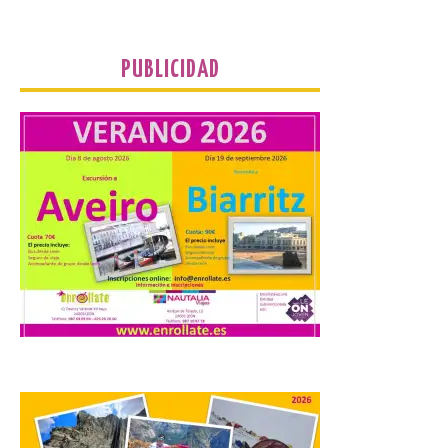
La Universidad de León
PUBLICIDAD
distribuye folletos con la
programación del evento
del eclipse solar que
organiza con la ESA y el
Ayuntamiento
7 Ago 2026
Los materiales ya pueden
recogerse gratuitamente
en la Oficina de
Información Turística de
León e incluyen, además
del programa del evento, una guía
práctica con recomendaciones
elaboradas por especialistas para
observar el eclipse con seguridad León, 7
de agosto de 2026. La programación […]