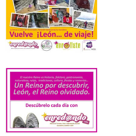
Laciana comienza su
programación para
disfrutar el eclipse total
del 12 de agosto
7 Ago 2026
.
Durante los días 1 y 2 de
agosto, tanto el público
infantil como el adulto
pudo disfrutar de un
planetario que se instaló
en el polideportivo municipal, con pases
de mañana dedicados preferentemente al
público infantil y, el resto del […]
Más de 200.000 jóvenes
nacidos en 2008 ya han
solicitado el Bono Cultural