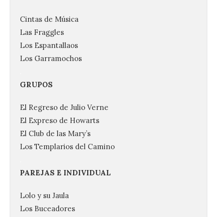
Cintas de Música
Las Fraggles
Los Espantallaos
Los Garramochos
.
GRUPOS
El Regreso de Julio Verne
Vuelve la tradicional Feria
El Expreso de Howarts
de Dulces del Convento a
El Club de las Mary’s
Gradefes
Los Templarios del Camino
7 Ago 2026
.
PAREJAS E INDIVIDUAL
Tendrá lugar el 9 de
agosto en los aledaños del
Lolo y su Jaula
monasterio cisterciense
de Santa María la Real de
Los Buceadores
Gradefes. Una cita