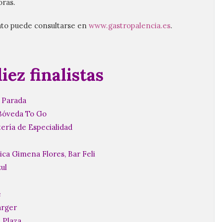
oras.
to puede consultarse en
www.gastropalencia.es
.
iez finalistas
e Parada
 Bóveda To Go
ería de Especialidad
ssica Gimena Flores, Bar Feli
zul
e
arger
a Plaza.