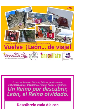
León a la cabeza de la lista
del nuevo ranking de
Billionhands que revela
los diez destinos y locales
preferidos por los
consumidores para
tomarse una caña este
verano.
6 Ago 2026
El nuevo ranking de
Billionhands revela los
diez destinos y locales
.
preferidos por los
consumidores para
tomarse una caña este verano, con León y
Madrid a la cabeza de la lista. Salamanca
ocupa el noveno lugar. Los españoles
priorizan las […]
El Ayuntamiento de La
Bañeza presenta el