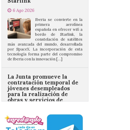
primera aerolínea
española en ofrecer wifi a
bordo de Starlink, la
constelación de satélites
más avanzada del mundo, desarrollada
por SpaceX. La incorporación de esta
tecnología forma parte del compromiso
de Iberia con la innovación […]
La Junta promueve la
contratación temporal de
jóvenes desempleados
para la realización de
obras y servicios de
interés general y social
con más de 8,7 millones de
euros de inversión
6 Ago 2026
La Consejería de
Industria, Universidades,
Empleo y Comercio
destina 8,75 millones de