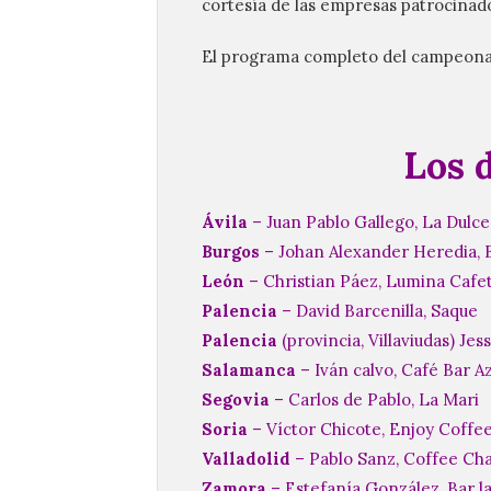
cortesía de las empresas patrocinad
El programa completo del campeona
Los d
Ávila
– Juan Pablo Gallego, La Dulc
Burgos
– Johan Alexander Heredia,
León
– Christian Páez, Lumina Cafet
Palencia
– David Barcenilla, Saque
Palencia
(provincia, Villaviudas) Je
Salamanca
– Iván calvo, Café Bar A
Segovia
– Carlos de Pablo, La Mari
Soria
– Víctor Chicote, Enjoy Coffe
Valladolid
– Pablo Sanz, Coffee Ch
Zamora
– Estefanía González, Bar l