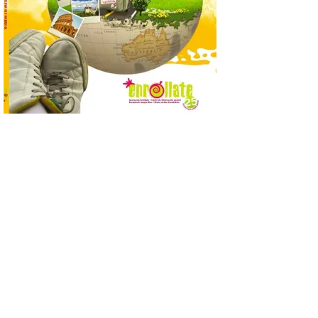
provocar pérdida de
visión central, manchas en
el campo visual y
alteraciones en la
percepción de formas y colores. El
especialista en Oftalmología del Hospital
San Juan de Dios de León, Dr. Mahave
Ruiz, advierte de […]
La décimo séptima
fotografía León de…viaje
nos llega desde la
carretera CL 626 con
motivo de la marcha en
defensa de FEVE
6 Ago 2026
Nueva edición de León
de…viaje. Una iniciativa
organizado por la sección
juvenil de la Asociación
Enróllate, la Asociación
Conceyu País Llionés y el Diario de