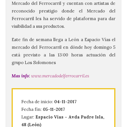
Mercado del Ferrocarril y cuentan con artistas de
reconocido prestigio donde el Mercado del
Ferrocarril les ha servido de plataforma para dar
visibilidad a sus productos.
Este fin de semana llega a León a Espacio Vías el
mercado del Ferrocarril en dónde hoy domingo 5
está previsto a las 13:00 horas actuación del
grupo Los Solomones
Mas info:
www.mercadodelferrocarril.es
Ciclo “Mujeres en la
Historia y la
Fecha de inicio:
04-11-2017
Peregrinación”, en
Fecha fín:
05-11-2017
Benavides de Órbigo.
Lugar:
Espacio Vías – Avda Padre Isla,
7 Ago 2026
48 (León)