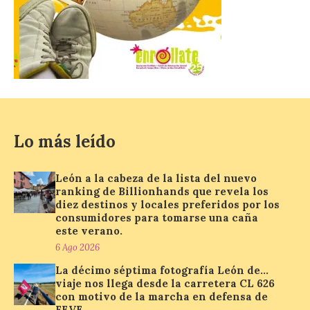
Billionhands que revela
los diez destinos y locales
preferidos por los
consumidores para
tomarse una caña este
verano.
6 Ago 2026
Lo más leído
El nuevo ranking de
Billionhands revela los
diez destinos y locales
León a la cabeza de la lista del nuevo
preferidos por los
ranking de Billionhands que revela los
consumidores para
diez destinos y locales preferidos por los
tomarse una caña este verano, con León y
consumidores para tomarse una caña
Madrid a la cabeza de la lista. Salamanca
ocupa el noveno lugar. Los españoles
este verano.
priorizan las […]
6 Ago 2026
La décimo séptima fotografía León de…
viaje nos llega desde la carretera CL 626
El Ayuntamiento de La
con motivo de la marcha en defensa de
FEVE