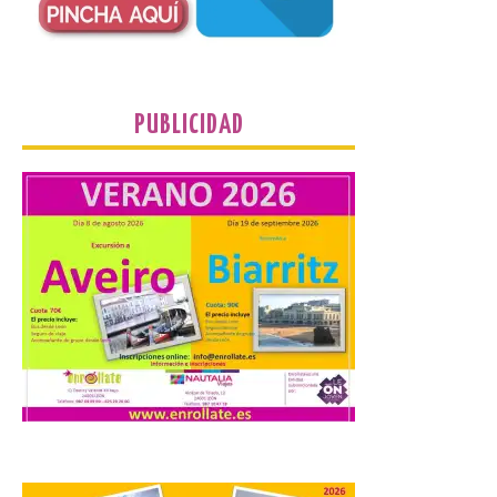
programa de prácticas, estableciendo un
marco único modernizado que hace que el
programa […]
PUBLICIDAD
Despega el primer avión
de Iberia con wifi de alta
velocidad gratuito de
Starlink
6 Ago 2026
Iberia se convierte en la
primera aerolínea
española en ofrecer wifi a
bordo de Starlink, la
constelación de satélites
más avanzada del mundo, desarrollada
por SpaceX. La incorporación de esta
tecnología forma parte del compromiso
de Iberia con la innovación […]