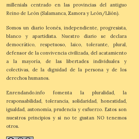
millenials centrado en las provincias del antiguo
6 Ago 2026
Reino de León (Salamanca, Zamora y León/Llión).
La retinopatía solar puede
Somos un diario leonés, independiente, progresista,
provocar pérdida de
blanco y apartidista. Nuestro diario se declara
visión central, manchas en
el campo visual y
democrático, respetuoso, laico, tolerante, plural,
alteraciones en la
percepción de formas y colores. El
defensor de la convivencia civilizada, del acatamiento
especialista en Oftalmología del Hospital
a la mayoría, de las libertades individuales y
San Juan de Dios de León, Dr. Mahave
Ruiz, advierte de […]
colectivas, de la dignidad de la persona y de los
derechos humanos.
La décimo séptima
Enrendando.info fomenta la pluralidad, la
fotografía León de…viaje
responsabilidad, tolerancia, solidaridad, honestidad,
nos llega desde la
igualdad, autonomía, prudencia y esfuerzo. Estos son
carretera CL 626 con
motivo de la marcha en
nuestros principios y si no te gustan NO tenemos
defensa de FEVE
otros.
6 Ago 2026