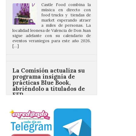
food trucks y tiendas de
market esperando atraer
a miles de personas. La
localidad leonesa de Valencia de Don Juan
sigue adelante con su calendario de
eventos veraniegos para este año 2026.
[…]
La Comisión actualiza su
programa insignia de
prácticas Blue Book,
abriéndolo a titulados de
EFP
6 Ago 2026
Las solicitudes estarán
abiertas del 22 de julio al 4
de septiembre de 2026.
Bruselas, 6 de agosto de
2026.- La Comisión
Europea ha actualizado las normas de su