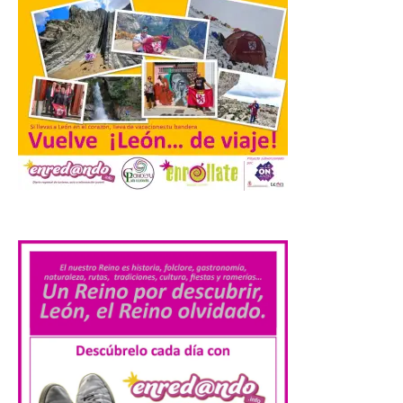
La Junta promueve la
contratación temporal de
jóvenes desempleados
para la realización de
obras y servicios de
interés general y social
con más de 8,7 millones de
euros de inversión
6 Ago 2026
.
La Consejería de
Industria, Universidades,
Empleo y Comercio
destina 8,75 millones de
euros al programa JOVEL
2026, cofinanciado por el Fondo Social
Europeo Plus (FSE+), para favorecer la
contratación temporal de 300 jóvenes
desempleados inscritos en el Sistema
Nacional de […]