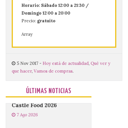
Horario: Sábado 12:00 a 21:30 /
Domingo 12:00 a 20:00
Conferencia de Victorina
Alonso, sobre la
Precio:
gratuito
peregrinación femenina.
Presentación del Libro
“Va de Monjas”, de José
Array
Fernando Cornejo. Apertura de una doble
exposición de fotografía. Este viernes, 7
de agosto, a las 20,00 horas, en el
auditorio de Benavides de […]
5 Nov 2017
-
Hoy está de actualidad
,
Qué ver y
que hacer
,
Vamos de compras
.
Food trucks y música en
Valencia de Don Juan en
una nueva edición de
ÚLTIMAS NOTICIAS
Castle Food 2026
7 Ago 2026
Castle Food combina la
música en directo con