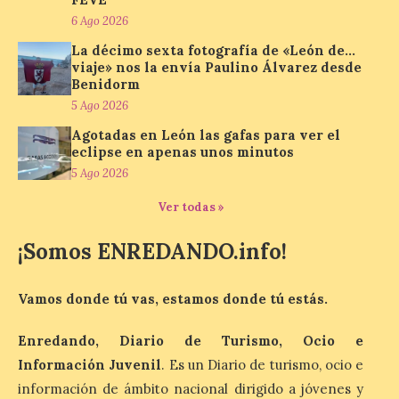
Bañeza presenta el
Festival One More Time,
6 Ago 2026
una cita con la música de
La décimo sexta fotografía de «León de…
los 80 y 90 para el 16 de
viaje» nos la envía Paulino Álvarez desde
agosto en la Plaza Mayor.
Benidorm
6 Ago 2026
5 Ago 2026
Agotadas en León las gafas para ver el
eclipse en apenas unos minutos
Se celebrará el próximo
domingo 16 de agosto, a
5 Ago 2026
partir de las 23:00 horas,
en la Plaza Mayor de la
Ver todas »
ciudad. El Salón de Plenos
del Ayuntamiento de La Bañeza ha
¡Somos ENREDANDO.info!
acogido esta mañana la presentación
oficial del Festival One […]
Vamos donde tú vas, estamos donde tú estás.
“Mirar un eclipse sin
Enredando, Diario de Turismo, Ocio e
protección adecuada
Información Juvenil
. Es un Diario de turismo, ocio e
puede causar daños
irreversibles en la retina”
información de ámbito nacional dirigido a jóvenes y