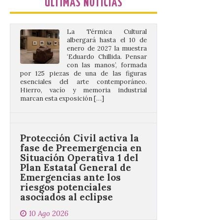
ÚLTIMAS NOTICIAS
‘Eduardo Chillida. Pensar
con las manos’, formada
por 125 piezas de una de las figuras
esenciales del arte contemporáneo.
Hierro, vacío y memoria industrial
marcan esta exposición […]
Protección Civil activa la
fase de Preemergencia en
Situación Operativa 1 del
Plan Estatal General de
Emergencias ante los
riesgos potenciales
asociados al eclipse
10 Ago 2026
El dispositivo se refuerza
días antes del eclipse
solar total del 12 de
agosto, que atravesará