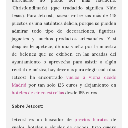
mercadillo no puede ser más navideño:
‘Christkindlmarkt (que traducido significa Niño
Jesús). Para Jetcost, pasear entre sus más de 145
puestos es una auténtica delicia, porque se pueden
admirar todo tipo de decoraciones, figuritas,
juguetes y muchos productos artesanales. Y si
después le apetece, dé una vuelta por la muestra
de belenes que se exhiben en las arcadas del
Ayuntamiento o aprovecha para asistir a algún
recital de música, hay decenas para elegir cada día.
Jetcost ha encontrado
vuelos a Viena desde
Madrid
por tan solo 126 euros y alojamiento en
La 69FIDMA ha acogido
este domingo una nueva
hoteles de cinco estrellas
desde 155 euros.
edición del Día de León y
Astorga.
Sobre Jetcost:
10 Ago 2026
Jetcost es un buscador de
precios baratos
de
vuelos, hoteles y alquiler de coches. Esto quiere