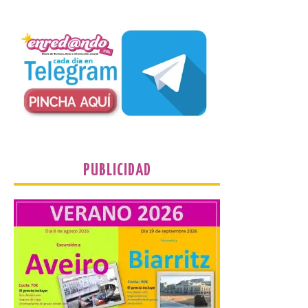
España de oeste a este, y
que movilizará a varios millones de
personas para disfrutar de este
acontecimiento histórico. Algunas
comunidades autónomas ya han […]
El Ayuntamiento de
Segovia presenta “Música
para un eclipse”, un
concierto único con
motivo del eclipse de sol
PUBLICIDAD
10 Ago 2026
La cita, que se celebrará el
12 de agosto en el
enlosado de la Catedral,
incluye el estreno absoluto
de una composición del
músico segoviano Geni Uñón. Turismo de
Segovia lanza el Premio Internacional de