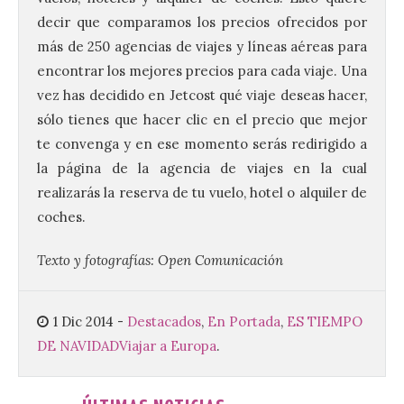
El presidente de la
decir que comparamos los precios ofrecidos por
Diputación de León,
Gerardo Álvarez Courel, y
más de 250 agencias de viajes y líneas aéreas para
el vicepresidente Roberto
encontrar los mejores precios para cada viaje. Una
Aller han participado en el
acto institucional organizado con motivo
vez has decidido en Jetcost qué viaje deseas hacer,
del Día de León. Organizada por la
sólo tienes que hacer clic en el precio que mejor
Cámara de Comercio de Gijón, FIDMA es
una feria […]
te convenga y en ese momento serás redirigido a
la página de la agencia de viajes en la cual
realizarás la reserva de tu vuelo, hotel o alquiler de
CIUDEN acoge un nuevo
coches.
gran proyecto expositivo
que conecta la obra de
Eduardo Chillida con el
Texto y fotografías: Open Comunicación
patrimonio industrial
10 Ago 2026
1 Dic 2014
-
Destacados
,
En Portada
,
ES TIEMPO
DE NAVIDAD
Viajar a Europa
.
La Térmica Cultural
albergará hasta el 10 de
enero de 2027 la muestra