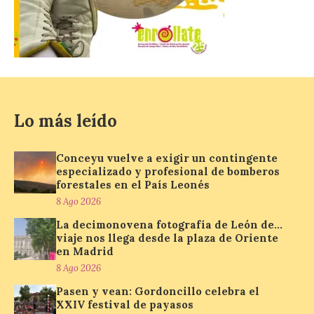
Los minerales y sus usos
más comunes centran la
nueva exposición del
Museo de la Siderurgia y
la Minería de Sabero
Lo más leído
8 Ago 2026
Conceyu vuelve a exigir un contingente
especializado y profesional de bomberos
La exposición que se
forestales en el País Leonés
inaugurará el sábado día 8
de agosto a las doce y
8 Ago 2026
media de la mañana,
durante la ‘Feria de
La decimonovena fotografía de León de…
minerales, rocas y fósiles de Castilla y
viaje nos llega desde la plaza de Oriente
León’, podrá visitarse hasta finales del
en Madrid
mes de noviembre, con […]
8 Ago 2026
Pasen y vean: Gordoncillo celebra el
XXIV festival de payasos
La Bañeza inicia sus