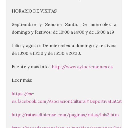
HORARIO DE VISITAS
Septiembre y Semana Santa: De miércoles a
domingo y festivos: de 10:00 a 14:00 y de 16:00 a 19
Julio y agosto: De miércoles a domingo y festivos:
de 10:00 a 13:30 y de 16:30 a 20:30.
Fuente y más info:
http://www.aytocremenes.es
Leer más:
https://es-
Conceyu vuelve a exigir
es.facebook.com/AsociacionCulturalYDeportivaLaCated
un contingente
especializado y
http://rutavadiniense.com/paginas/rutas/lois2.htm
profesional de bomberos
forestales en el País