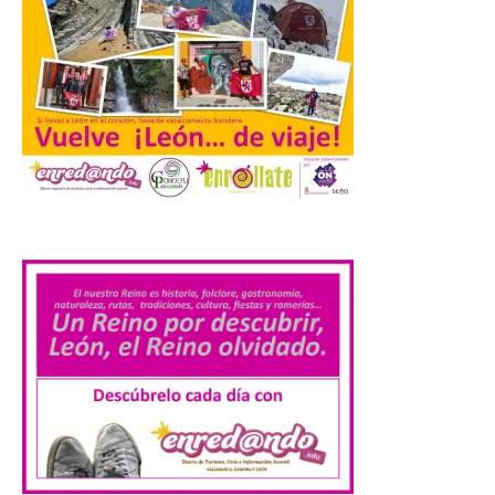
horario y refuerza los
transportes y la
hostelería. En Alto
Campoo continuará la
programación musical de Estación
Sonora. Peña Cabarga, elegido lugar
preferente en la comunidad autónoma,
contará con un dispositivo especial de
seguridad y acceso […]
.
Gijon prohíbe el baño en
San Lorenzo, Poniente y
Arbeyal el día del eclipse a
partir de las 19.00 horas.
8 Ago 2026
Incide en que el eclipse se
verá desde múltiples
puntos de la ciudad, por lo
que no será necesario
desplazarse y se