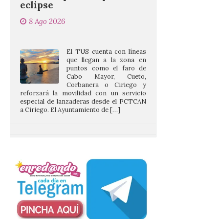
El TUS cuenta con líneas
que llegan a la zona en
puntos como el faro de
Cabo Mayor, Cueto,
Corbanera o Ciriego y
reforzará la movilidad con un servicio
especial de lanzaderas desde el PCTCAN
a Ciriego. El Ayuntamiento de […]
Turismo de Extremadura
impulsa nuevas
iniciativas relacionadas
con el trío de eclipses para
afianzar a Extremadura
como referente en
astroturismo
8 Ago 2026