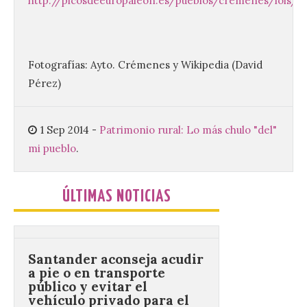
Leonés
http://picosdeeuropaleon.es/pueblos/cremenes/lois/lo
8 Ago 2026
Fotografías: Ayto. Crémenes y Wikipedia (David
Conceyu «se opone
frontalmente a quienes,
Pérez)
desde esta
“descomunidad”
antinatural, artificial e
híbrida de Castilla y León, niegan el
1 Sep 2014
-
Patrimonio rural: Lo más chulo "del"
cambio climático y anteponen el fomento
mi pueblo
.
de la tauromaquia a una prevención real
de los incendios. Conceyu Pais Llionés
vuelve a […]
ÚLTIMAS NOTICIAS
Santander aconseja acudir
a pie o en transporte
público y evitar el
vehículo privado para el
eclipse
8 Ago 2026