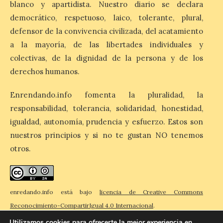
blanco y apartidista. Nuestro diario se declara
8 Ago 2026
democrático, respetuoso, laico, tolerante, plural,
defensor de la convivencia civilizada, del acatamiento
La inauguración contó
a la mayoría, de las libertades individuales y
con la presencia del
alcalde de Astorga, José
colectivas, de la dignidad de la persona y de los
Luis Nieto, que se acercó
derechos humanos.
hasta la feria acompañado
por el organizador de la iniciativa, Isaac
Cancillo Carro. Astorga, 8 de agosto de
Enrendando.info fomenta la pluralidad, la
2026. — La I Feria de […]
responsabilidad, tolerancia, solidaridad, honestidad,
igualdad, autonomía, prudencia y esfuerzo. Estos son
nuestros principios y si no te gustan NO tenemos
El Jamón de bellota 100 %
ibérico «Guillén» de
otros.
Guijuelo ha sido el
ganador al mejor jamón de
bellota ibérico
enredando.info está bajo
licencia de Creative Commons
8 Ago 2026
Reconocimiento-CompartirIgual 4.0 Internacional
.
Utilizamos cookies para ofrecerte la mejor experiencia en