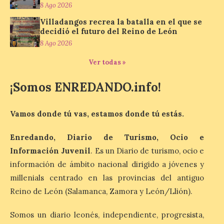
8 Ago 2026
fiestas con el pregón a
cargo de Arturo Martínez
Villadangos recrea la batalla en el que se
Matilla
decidió el futuro del Reino de León
8 Ago 2026
8 Ago 2026
Ver todas »
El Ayuntamiento de La
¡Somos ENREDANDO.info!
Bañeza designa a Arturo
Martínez Matilla como
pregonero de las Fiestas
2026. Tendrá lugar este
Vamos donde tú vas, estamos donde tú estás.
sábado 8 de agosto a las 21,00 horas en el
teatro municipal de La Bañeza. El
comunicador astorgano Arturo Martínez
Enredando, Diario de Turismo, Ocio e
Matilla, […]
Información Juvenil
. Es un Diario de turismo, ocio e
información de ámbito nacional dirigido a jóvenes y
millenials centrado en las provincias del antiguo
La I Feria de la Cerveza
Reino de León (Salamanca, Zamora y León/Llión).
Artesana de Astorga
arranca con una gran
acogida del público
Somos un diario leonés, independiente, progresista,