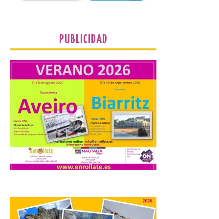
Extremadura cuenta con
uno de los cielos
estrellados con menor
contaminación lumínica
PUBLICIDAD
de Europa, un recurso
natural que permite disfrutar de
actividades de astroturismo durante todo
el año. La Dirección General de Turismo
ha puesto en marcha diversas iniciativas
relacionadas […]
Cabárceno prepara tres
enclaves privilegiados
desde los que divisar el
eclipse solar del 12 de
agosto
8 Ago 2026
El parque amplía su