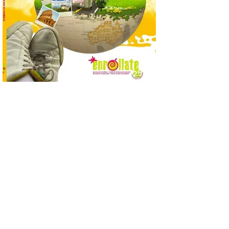
así localizar el lugar ideal
para observar el eclipse
solar del 12 de agosto de 2026 sin
obstáculos. El visor es una herramienta a
la […]
Paradores renueva su
compromiso con La Vuelta
como patrocinador oficial
7 Ago 2026
La cadena hotelera pública
volverá a estar presente
en la zona de descanso
junto al control de firmas
y, como novedad, en el
Leaders Lounge, dos espacios exclusivos
para los ciclistas. El recorrido de La
Vuelta discurrirá junto a 17 […]
Última llamada: Eclipse
total del 12 de agosto.