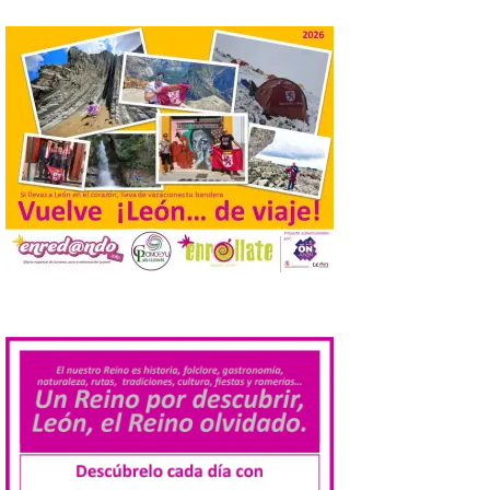
Laciana comienza su
programación para
disfrutar el eclipse total
del 12 de agosto
7 Ago 2026
Durante los días 1 y 2 de
agosto, tanto el público
infantil como el adulto
pudo disfrutar de un
planetario que se instaló
en el polideportivo municipal, con pases
de mañana dedicados preferentemente al
.
público infantil y, el resto del […]
Más de 200.000 jóvenes
nacidos en 2008 ya han
solicitado el Bono Cultural
Joven 2026 en su primer
mes de vigencia