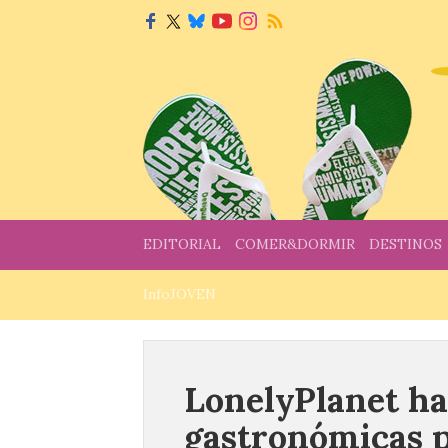
EDITORIAL
COMER&DORMIR
DESTINOS
InfoJOVEN
LonelyPlanet ha
gastronómicas p