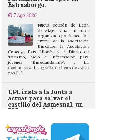
Nueva edición de León
de…viaje. Una iniciativa
organizado por la sección
juvenil de la Asociación
Enróllate, la Asociación
Conceyu País Llionés y el Diario de
Turismo, Ocio e Información para
jóvenes “Enredando.info”. . La
decimoctava fotografía de León de…viaje
nos […]
UPL insta a la Junta a
actuar para salvar el
castillo del Asmesnal, un
BIC en estado de ruina
7 Ago 2026
Un Bien de Interés
Cultural abandonado
desde 1949. Los
procuradores leonesistas
plantean que la Junta
contacte cuanto antes con los
propietarios para exigirles medidas