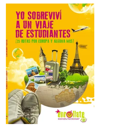
Miradores naturales,
pueblos con alma y
paisajes de leyenda
convierten la Comarca de
Liébana en uno de los
destinos más bonitos para disfrutar de
este fenómeno astronómico único. Un
eclipse total de sol será visible en la
Península Ibérica durante […]
León a la cabeza de la lista
del nuevo ranking de
Billionhands que revela
los diez destinos y locales
preferidos por los
consumidores para
tomarse una caña este
verano.
6 Ago 2026