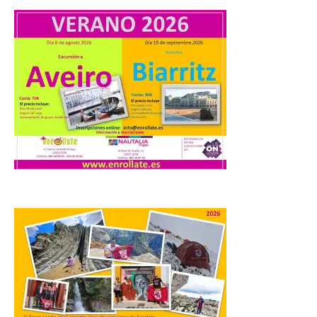
Starlink
6 Ago 2026
Iberia se convierte en la
primera aerolínea
española en ofrecer wifi a
bordo de Starlink, la
constelación de satélites
más avanzada del mundo, desarrollada
por SpaceX. La incorporación de esta
tecnología forma parte del compromiso
de Iberia con la innovación […]
La Junta promueve la
contratación temporal de
jóvenes desempleados
para la realización de
obras y servicios de
interés general y social