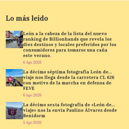
El nuevo ranking de
Lo más leído
Billionhands revela los
diez destinos y locales
preferidos por los
consumidores para
León a la cabeza de la lista del nuevo
tomarse una caña este verano, con León y
ranking de Billionhands que revela los
Madrid a la cabeza de la lista. Salamanca
diez destinos y locales preferidos por los
ocupa el noveno lugar. Los españoles
consumidores para tomarse una caña
priorizan las […]
este verano.
6 Ago 2026
La décimo séptima fotografía León de…
El Ayuntamiento de La
viaje nos llega desde la carretera CL 626
Bañeza presenta el
con motivo de la marcha en defensa de
Festival One More Time,
FEVE
una cita con la música de
6 Ago 2026
los 80 y 90 para el 16 de
agosto en la Plaza Mayor.
La décimo sexta fotografía de «León de…
viaje» nos la envía Paulino Álvarez desde
6 Ago 2026
Benidorm
5 Ago 2026