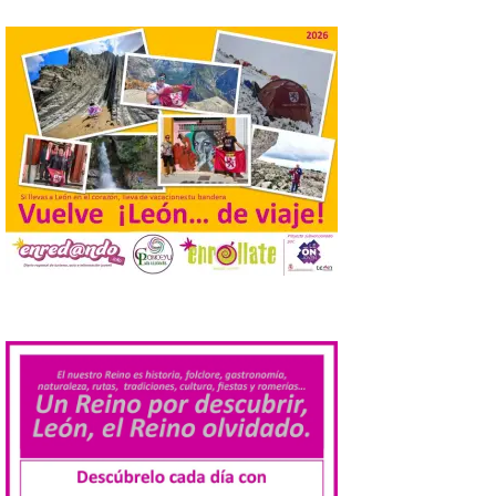
el año. La Dirección General de Turismo
ha puesto en marcha diversas iniciativas
relacionadas […]
Cabárceno prepara tres
enclaves privilegiados
desde los que divisar el
eclipse solar del 12 de
agosto
8 Ago 2026
El parque amplía su
horario y refuerza los
.
transportes y la
hostelería. En Alto
Campoo continuará la
programación musical de Estación
Sonora. Peña Cabarga, elegido lugar
preferente en la comunidad autónoma,
contará con un dispositivo especial de
seguridad y acceso […]