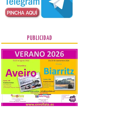
puntos como el faro de
Cabo Mayor, Cueto,
Corbanera o Ciriego y
reforzará la movilidad con un servicio
especial de lanzaderas desde el PCTCAN
a Ciriego. El Ayuntamiento de […]
PUBLICIDAD
Turismo de Extremadura
impulsa nuevas
iniciativas relacionadas
con el trío de eclipses para
afianzar a Extremadura
como referente en
astroturismo
8 Ago 2026
Extremadura cuenta con
uno de los cielos
estrellados con menor
contaminación lumínica
de Europa, un recurso
natural que permite disfrutar de
actividades de astroturismo durante todo