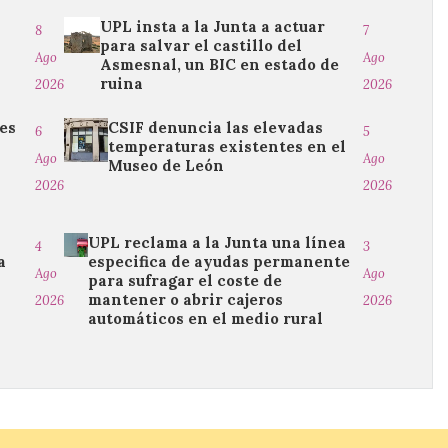
UPL insta a la Junta a actuar
8
7
para salvar el castillo del
Ago
Ago
Asmesnal, un BIC en estado de
ruina
2026
2026
es
CSIF denuncia las elevadas
6
5
temperaturas existentes en el
Ago
Ago
Museo de León
2026
2026
UPL reclama a la Junta una línea
4
3
a
especifica de ayudas permanente
Ago
Ago
para sufragar el coste de
n
mantener o abrir cajeros
2026
2026
automáticos en el medio rural