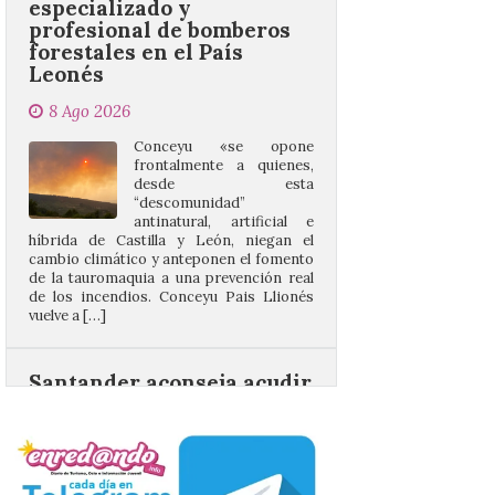
8 Ago 2026
Conceyu «se opone
frontalmente a quienes,
desde esta
“descomunidad”
antinatural, artificial e
híbrida de Castilla y León, niegan el
cambio climático y anteponen el fomento
de la tauromaquia a una prevención real
de los incendios. Conceyu Pais Llionés
vuelve a […]
Santander aconseja acudir
a pie o en transporte
público y evitar el
vehículo privado para el
eclipse
8 Ago 2026
El TUS cuenta con líneas
que llegan a la zona en