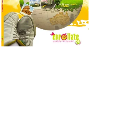
Nueva edición de León
de…viaje. Una iniciativa
organizado por la sección
juvenil de la Asociación
Enróllate, la Asociación
Conceyu País Llionés y el Diario de
Turismo, Ocio e Información para
jóvenes “Enredando.info”. Pilar Aller Aller
nos envía la décimo […]
Los minerales y sus usos
más comunes centran la
nueva exposición del
Museo de la Siderurgia y
la Minería de Sabero
8 Ago 2026
La exposición que se
inaugurará el sábado día 8
de agosto a las doce y
media de la mañana,
durante la ‘Feria de
minerales, rocas y fósiles de Castilla y