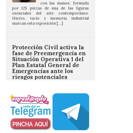
marcan esta exposición […]
Protección Civil activa la
fase de Preemergencia en
Situación Operativa 1 del
Plan Estatal General de
Emergencias ante los
riesgos potenciales
asociados al eclipse
10 Ago 2026
El dispositivo se refuerza
días antes del eclipse
solar total del 12 de
agosto, que atravesará
España de oeste a este, y
que movilizará a varios millones de
personas para disfrutar de este
acontecimiento histórico. Algunas
comunidades autónomas ya han […]