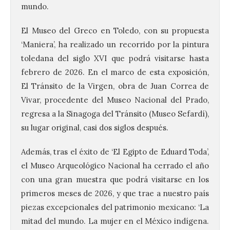
mundo.
El Museo del Greco en Toledo, con su propuesta
‘Maniera’, ha realizado un recorrido por la pintura
toledana del siglo XVI que podrá visitarse hasta
febrero de 2026. En el marco de esta exposición,
El Tránsito de la Virgen, obra de Juan Correa de
Vivar, procedente del Museo Nacional del Prado,
La 69FIDMA ha acogido
regresa a la Sinagoga del Tránsito (Museo Sefardí),
este domingo una nueva
su lugar original, casi dos siglos después.
edición del Día de León y
Astorga.
Además, tras el éxito de ‘El Egipto de Eduard Toda’,
10 Ago 2026
el Museo Arqueológico Nacional ha cerrado el año
con una gran muestra que podrá visitarse en los
primeros meses de 2026, y que trae a nuestro país
El presidente de la
Diputación de León,
piezas excepcionales del patrimonio mexicano: ‘La
Gerardo Álvarez Courel, y
el vicepresidente Roberto
mitad del mundo. La mujer en el México indígena.
Aller han participado en el