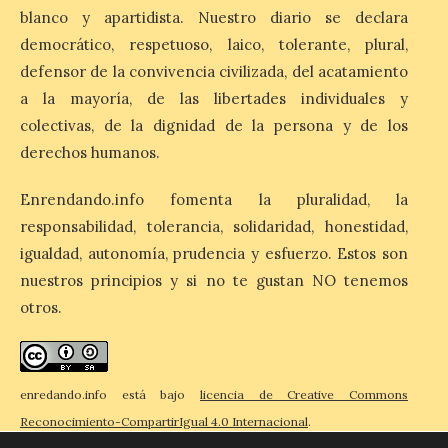
Cruz Roja concluye el Gran
blanco y apartidista. Nuestro diario se declara
Premio de La Bañeza con
democrático, respetuoso, laico, tolerante, plural,
33 atenciones, incluidos
los 10 heridos en los dos
defensor de la convivencia civilizada, del acatamiento
accidentes registrados
durante el fin de semana. El dispositivo
a la mayoría, de las libertades individuales y
desplegado por la Institución ha atendido
colectivas, de la dignidad de la persona y de los
a nueve personas heridas en el […]
derechos humanos.
Enrendando.info fomenta la pluralidad, la
El Ayuntamiento de
responsabilidad, tolerancia, solidaridad, honestidad,
Zamora impulsa la
identidad histórica de
igualdad, autonomía, prudencia y esfuerzo. Estos son
Olivares con la instalación
nuestros principios y si no te gustan NO tenemos
de nuevas placas
otros.
cerámicas en el callejero
del barrio
10 Ago 2026
enredando.info está bajo
licencia de Creative Commons
Reconocimiento-CompartirIgual 4.0 Internacional
.
Se han instalado dieciséis
placas cerámicas de 60 x