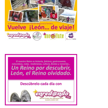
València prepara un
operativo especial de
limpieza en las playas y el
punto de observación para
el eclipse solar del día 12
10 Ago 2026
El Ayuntamiento ha
.
coordinado este refuerzo
con el dispositivo de
seguridad, movilidad,
atención sanitaria y
protección civil previsto ante la elevada
afluencia. . El Ayuntamiento de València ha
dispuesto un operativo extraordinario de
limpieza y recogida de residuos con
motivo […]
El Monasterio de Santa
María de Iguácel ofrece