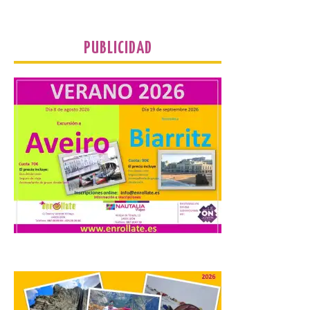
PUBLICIDAD
El Ayuntamiento de
Segovia presenta “Música
para un eclipse”, un
concierto único con
motivo del eclipse de sol
10 Ago 2026
La cita, que se celebrará el
12 de agosto en el
enlosado de la Catedral,
incluye el estreno absoluto
de una composición del
músico segoviano Geni Uñón. Turismo de
Segovia lanza el Premio Internacional de
Fotografía del Eclipse “Segovia bajo […]