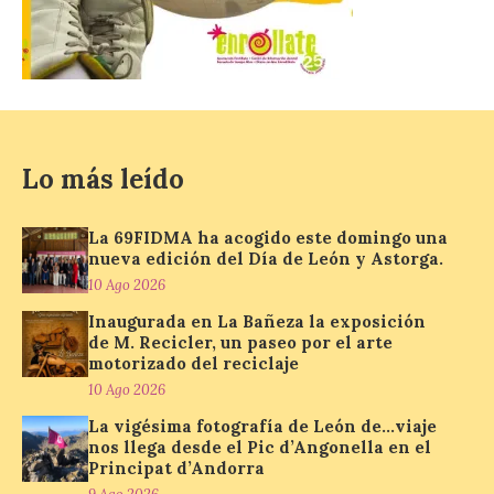
Recupera la memoria de
los monasterios como
espacios de acogida. La
iniciativa recorrerá cinco
municipios rurales
vinculados al Camino de Santiago y
permitirá acercar al público la historia de
la hospitalidad monástica mediante una
Lo más leído
exposición itinerante de acceso libre. El
[…]
La 69FIDMA ha acogido este domingo una
nueva edición del Día de León y Astorga.
El delegado del Gobierno
10 Ago 2026
participa en la XVII Feria
Inaugurada en La Bañeza la exposición
Agroalimentaria de El
de M. Recicler, un paseo por el arte
Espino, una cita que pone
motorizado del reciclaje
en valor los productos, la
10 Ago 2026
gastronomía y la artesanía
del Bierzo
La vigésima fotografía de León de…viaje
nos llega desde el Pic d’Angonella en el
10 Ago 2026
Principat d’Andorra