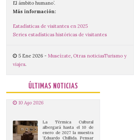
El ámbito humano’.
acto institucional organizado con motivo
del Día de León. Organizada por la
Más información:
Cámara de Comercio de Gijón, FIDMA es
una feria […]
Estadísticas de visitantes en 2025
Series estadísticas históricas de visitantes
CIUDEN acoge un nuevo
gran proyecto expositivo
5 Ene 2026
-
Museízate
,
Otras noticias
Turismo y
que conecta la obra de
Eduardo Chillida con el
viajes
.
patrimonio industrial
10 Ago 2026
ÚLTIMAS NOTICIAS
La Térmica Cultural
albergará hasta el 10 de
enero de 2027 la muestra
‘Eduardo Chillida. Pensar
con las manos’, formada
por 125 piezas de una de las figuras
esenciales del arte contemporáneo.
Hierro, vacío y memoria industrial