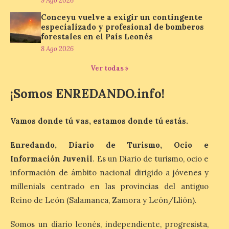
9 Ago 2026
Nicanor Sen reivindica en
Conceyu vuelve a exigir un contingente
El Espino el compromiso
especializado y profesional de bomberos
del Gobierno de España
forestales en el País Leonés
con los pueblos y el medio
rural. Sen destaca la
8 Ago 2026
capacidad de los pequeños municipios
para generar actividad económica, atraer
Ver todas »
visitantes y mantener vivas sus
tradiciones. La feria […]
¡Somos ENREDANDO.info!
Vamos donde tú vas, estamos donde tú estás.
Cruz Roja concluye el
Gran Premio de La Bañeza
con 33 atenciones,
Enredando, Diario de Turismo, Ocio e
incluidos los 10 heridos en
Información Juvenil
. Es un Diario de turismo, ocio e
los dos accidentes
información de ámbito nacional dirigido a jóvenes y
registrados durante el fin
de semana
millenials centrado en las provincias del antiguo
Reino de León (Salamanca, Zamora y León/Llión).
10 Ago 2026
Somos un diario leonés, independiente, progresista,