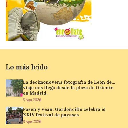
Los minerales y sus usos
más comunes centran la
nueva exposición del
Museo de la Siderurgia y
la Minería de Sabero
8 Ago 2026
Lo más leído
La exposición que se
inaugurará el sábado día 8
de agosto a las doce y
La decimonovena fotografía de León de…
media de la mañana,
viaje nos llega desde la plaza de Oriente
durante la ‘Feria de
en Madrid
minerales, rocas y fósiles de Castilla y
León’, podrá visitarse hasta finales del
8 Ago 2026
mes de noviembre, con […]
Pasen y vean: Gordoncillo celebra el
XXIV festival de payasos
8 Ago 2026
La Bañeza inicia sus