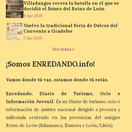
Villadangos recrea la batalla en el que se
fiestas con el pregón a
decidió el futuro del Reino de León
cargo de Arturo Martínez
Matilla
8 Ago 2026
Vuelve la tradicional Feria de Dulces del
8 Ago 2026
Convento a Gradefes
7 Ago 2026
El Ayuntamiento de La
Ver todas »
Bañeza designa a Arturo
Martínez Matilla como
pregonero de las Fiestas
¡Somos ENREDANDO.info!
2026. Tendrá lugar este
sábado 8 de agosto a las 21,00 horas en el
teatro municipal de La Bañeza. El
Vamos donde tú vas, estamos donde tú estás.
comunicador astorgano Arturo Martínez
Matilla, […]
Enredando, Diario de Turismo, Ocio e
Información Juvenil
. Es un Diario de turismo, ocio e
La I Feria de la Cerveza
información de ámbito nacional dirigido a jóvenes y
Artesana de Astorga
millenials centrado en las provincias del antiguo
arranca con una gran
Reino de León (Salamanca, Zamora y León/Llión).
acogida del público