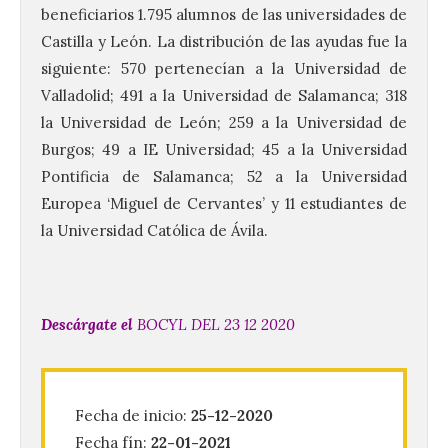
beneficiarios 1.795 alumnos de las universidades de
Castilla y León. La distribución de las ayudas fue la
siguiente: 570 pertenecían a la Universidad de
Valladolid; 491 a la Universidad de Salamanca; 318
la Universidad de León; 259 a la Universidad de
Burgos; 49 a IE Universidad; 45 a la Universidad
Pontificia de Salamanca; 52 a la Universidad
Europea ‘Miguel de Cervantes’ y 11 estudiantes de
la Universidad Católica de Ávila.
Descárgate el
BOCYL DEL 23 12 2020
Conceyu vuelve a exigir
un contingente
especializado y
profesional de bomberos
Fecha de inicio:
25-12-2020
forestales en el País
Fecha fín:
22-01-2021
Leonés