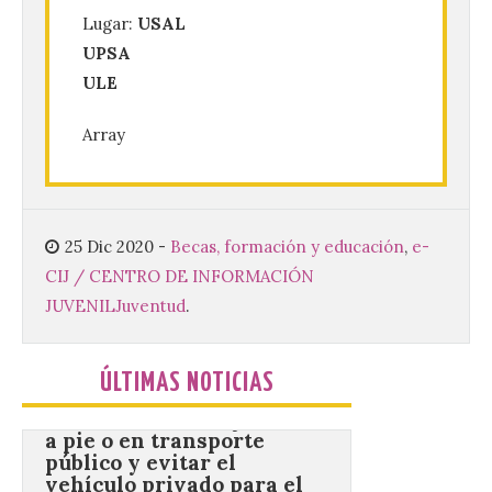
Lugar:
USAL
8 Ago 2026
UPSA
ULE
Conceyu «se opone
frontalmente a quienes,
Array
desde esta
“descomunidad”
antinatural, artificial e
híbrida de Castilla y León, niegan el
cambio climático y anteponen el fomento
de la tauromaquia a una prevención real
25 Dic 2020
-
Becas, formación y educación
,
e-
de los incendios. Conceyu Pais Llionés
vuelve a […]
CIJ / CENTRO DE INFORMACIÓN
JUVENIL
Juventud
.
Santander aconseja acudir
a pie o en transporte
ÚLTIMAS NOTICIAS
público y evitar el
vehículo privado para el
eclipse
8 Ago 2026