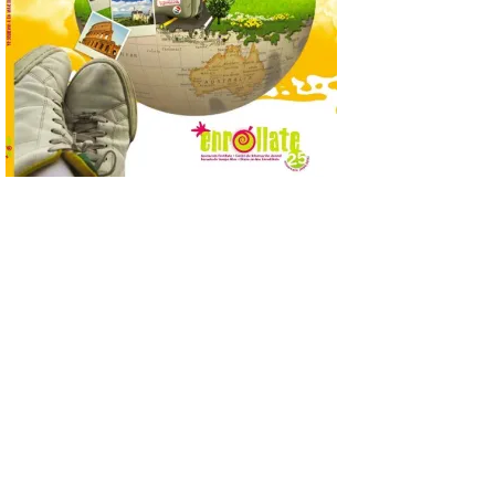
para observar el eclipse
solar del 12 de agosto de 2026 sin
obstáculos. El visor es una herramienta a
la […]
Paradores renueva su
compromiso con La Vuelta
como patrocinador oficial
7 Ago 2026
La cadena hotelera pública
volverá a estar presente
en la zona de descanso
junto al control de firmas
y, como novedad, en el
Leaders Lounge, dos espacios exclusivos
para los ciclistas. El recorrido de La
Vuelta discurrirá junto a 17 […]
Última llamada: Eclipse
total del 12 de agosto.
Dónde alojarse y a qué