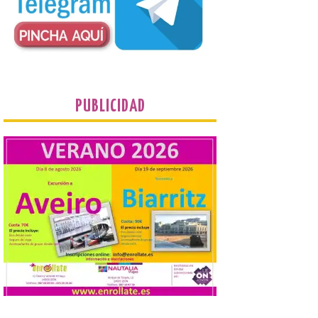
riesgo de colapso. Los procuradores de
Unión del Pueblo […]
La Universidad de León
distribuye folletos con la
programación del evento
del eclipse solar que
PUBLICIDAD
organiza con la ESA y el
Ayuntamiento
7 Ago 2026
Los materiales ya pueden
recogerse gratuitamente
en la Oficina de
Información Turística de
León e incluyen, además
del programa del evento, una guía
práctica con recomendaciones
elaboradas por especialistas para
observar el eclipse con seguridad León, 7
de agosto de 2026. La programación […]