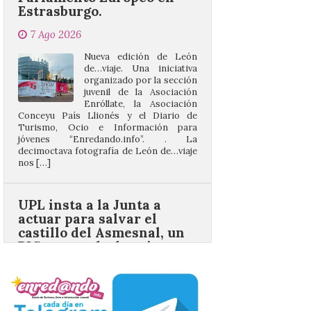
de…viaje. Una iniciativa
organizado por la sección
juvenil de la Asociación
Enróllate, la Asociación
Conceyu País Llionés y el Diario de
Turismo, Ocio e Información para
jóvenes “Enredando.info”. . La
decimoctava fotografía de León de…viaje
nos […]
UPL insta a la Junta a
actuar para salvar el
castillo del Asmesnal, un
BIC en estado de ruina
7 Ago 2026
Un Bien de Interés
Cultural abandonado
desde 1949. Los
procuradores leonesistas
plantean que la Junta
contacte cuanto antes con los
propietarios para exigirles medidas
inmediatas que frenen el deterioro y el