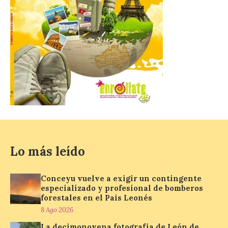
coche ni usarlo ese día. Los accesos a
la Campa Torres y La […]
La decimonovena
fotografía de León de…
viaje nos llega desde la
plaza de Oriente en
Madrid
8 Ago 2026
Nueva edición de León
Lo más leído
de…viaje. Una iniciativa
organizado por la sección
juvenil de la Asociación
Conceyu vuelve a exigir un contingente
Enróllate, la Asociación
especializado y profesional de bomberos
Conceyu País Llionés y el Diario de
Turismo, Ocio e Información para
forestales en el País Leonés
jóvenes “Enredando.info”. Pilar Aller Aller
8 Ago 2026
nos envía la décimo […]
La decimonovena fotografía de León de…