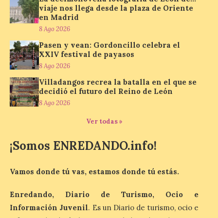
viaje nos llega desde la plaza de Oriente
en Madrid
Los minerales y sus usos
8 Ago 2026
más comunes centran la
nueva exposición del
Pasen y vean: Gordoncillo celebra el
Museo de la Siderurgia y
XXIV festival de payasos
la Minería de Sabero
8 Ago 2026
8 Ago 2026
Villadangos recrea la batalla en el que se
decidió el futuro del Reino de León
8 Ago 2026
La exposición que se
inaugurará el sábado día 8
Ver todas »
de agosto a las doce y
media de la mañana,
¡Somos ENREDANDO.info!
durante la ‘Feria de
minerales, rocas y fósiles de Castilla y
León’, podrá visitarse hasta finales del
mes de noviembre, con […]
Vamos donde tú vas, estamos donde tú estás.
Enredando, Diario de Turismo, Ocio e
La Bañeza inicia sus
Información Juvenil
. Es un Diario de turismo, ocio e