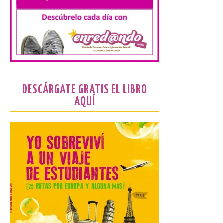
transportes y la
hostelería. En Alto
Campoo continuará la
programación musical de Estación
Sonora. Peña Cabarga, elegido lugar
preferente en la comunidad autónoma,
contará con un dispositivo especial de
seguridad y acceso […]
DESCÁRGATE GRATIS EL LIBRO
Gijon prohíbe el baño en
AQUÍ
San Lorenzo, Poniente y
Arbeyal el día del eclipse a
partir de las 19.00 horas.
8 Ago 2026
Incide en que el eclipse se
verá desde múltiples
puntos de la ciudad, por lo
que no será necesario
desplazarse y se
recomienda no acudir a Gijón/Xixón en