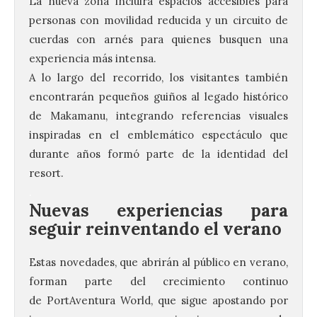
La nueva zona incluirá espacios accesibles para
personas con movilidad reducida y un circuito de
cuerdas con arnés para quienes busquen una
experiencia más intensa.
A lo largo del recorrido, los visitantes también
encontrarán pequeños guiños al legado histórico
de Makamanu, integrando referencias visuales
inspiradas en el emblemático espectáculo que
durante años formó parte de la identidad del
resort.
.
Nuevas experiencias para
seguir reinventando el verano
Estas novedades, que abrirán al público en verano,
La UPSA impulsa la
forman parte del crecimiento continuo
creación musical con el I
de
PortAventura
World, que sigue apostando por
Concurso Internacional de