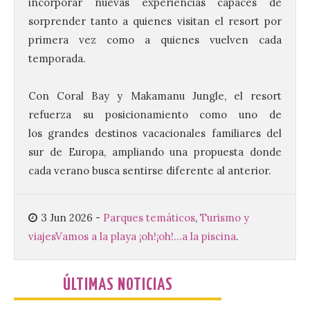
Composición Coral Sacra
incorporar nuevas experiencias capaces de
sorprender tanto a quienes visitan el resort por
8 Ago 2026
primera vez como a quienes vuelven cada
temporada.
Este certamen,
.
promovido por el Instituto
Universitario de Música
Con Coral Bay y Makamanu Jungle, el resort
Sacra de la Universidad
refuerza su posicionamiento como uno de
Pontificia de Salamanca
(UPSA), premiará composiciones
los grandes destinos vacacionales familiares del
inéditas, destinadas a coro, con un
premio de 3.000 euros. Las candidaturas
sur de Europa, ampliando una propuesta donde
podrán presentarse hasta el 30 de
cada verano busca sentirse diferente al anterior.
noviembre. La Universidad, a […]
3 Jun 2026
-
Parques temáticos
,
Turismo y
Conceyu vuelve a exigir
viajes
Vamos a la playa ¡oh!¡oh!...a la piscina
.
un contingente
especializado y
profesional de bomberos
forestales en el País
ÚLTIMAS NOTICIAS
Leonés