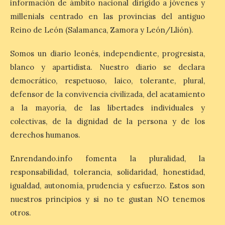
fiestas con el pregón a
información de ámbito nacional dirigido a jóvenes y
cargo de Arturo Martínez
millenials centrado en las provincias del antiguo
Matilla
Reino de León (Salamanca, Zamora y León/Llión).
8 Ago 2026
Somos un diario leonés, independiente, progresista,
blanco y apartidista. Nuestro diario se declara
El Ayuntamiento de La
Bañeza designa a Arturo
democrático, respetuoso, laico, tolerante, plural,
Martínez Matilla como
defensor de la convivencia civilizada, del acatamiento
pregonero de las Fiestas
2026. Tendrá lugar este
a la mayoría, de las libertades individuales y
sábado 8 de agosto a las 21,00 horas en el
teatro municipal de La Bañeza. El
colectivas, de la dignidad de la persona y de los
comunicador astorgano Arturo Martínez
derechos humanos.
Matilla, […]
Enrendando.info fomenta la pluralidad, la
responsabilidad, tolerancia, solidaridad, honestidad,
La I Feria de la Cerveza
igualdad, autonomía, prudencia y esfuerzo. Estos son
Artesana de Astorga
arranca con una gran
nuestros principios y si no te gustan NO tenemos
acogida del público
otros.
8 Ago 2026