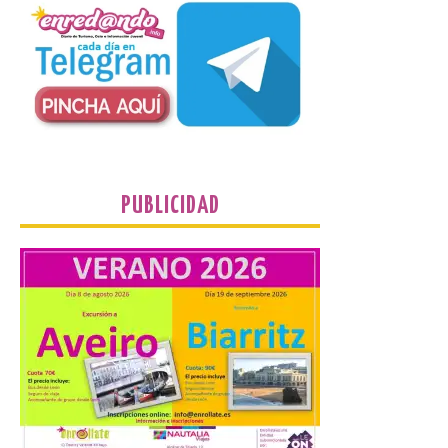
El TUS cuenta con líneas
que llegan a la zona en
puntos como el faro de
Cabo Mayor, Cueto,
Corbanera o Ciriego y
reforzará la movilidad con un servicio
especial de lanzaderas desde el PCTCAN
a Ciriego. El Ayuntamiento de […]
PUBLICIDAD
Turismo de Extremadura
impulsa nuevas
iniciativas relacionadas
con el trío de eclipses para
afianzar a Extremadura
como referente en
astroturismo
8 Ago 2026