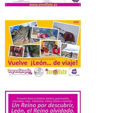
Extremadura cuenta con
uno de los cielos
estrellados con menor
contaminación lumínica
de Europa, un recurso
natural que permite disfrutar de
actividades de astroturismo durante todo
el año. La Dirección General de Turismo
ha puesto en marcha diversas iniciativas
relacionadas […]
Cabárceno prepara tres
enclaves privilegiados
desde los que divisar el
eclipse solar del 12 de
agosto
.
8 Ago 2026
El parque amplía su
horario y refuerza los