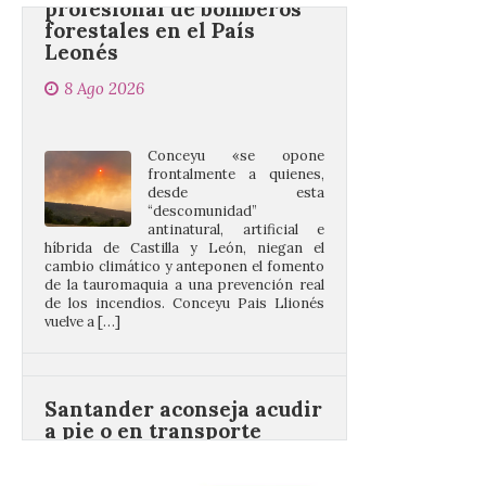
8 Ago 2026
Conceyu «se opone
frontalmente a quienes,
desde esta
“descomunidad”
antinatural, artificial e
híbrida de Castilla y León, niegan el
cambio climático y anteponen el fomento
de la tauromaquia a una prevención real
de los incendios. Conceyu Pais Llionés
vuelve a […]
Santander aconseja acudir
a pie o en transporte
público y evitar el
vehículo privado para el
eclipse
8 Ago 2026