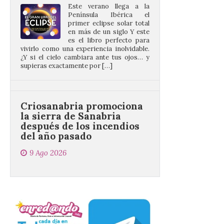
es el libro perfecto para
vivirlo como una experiencia inolvidable.
¿Y si el cielo cambiara ante tus ojos… y
supieras exactamente por […]
Criosanabria promociona
la sierra de Sanabria
después de los incendios
del año pasado
9 Ago 2026
El objetivo es que las
personas después de
hacer una cima acudan a
un comercio local para
que le selle el pasaporte,
de este modo también se colabora con el
comercio local sanabrés después de los
graves incendios de 2025. […]