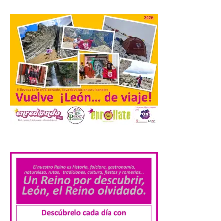
dispositivo especial para
facilitar la movilidad
durante el eclipse total de
Sol del 12 de agosto
9 Ago 2026
Renfe reforzará servicios
de Media Distancia
especialmente en Galicia,
Asturias, Santander y País
Vasco, además del norte
de Castilla y León. En los principales
núcleos urbanos también se reforzarán
.
los servicios de Cercanías con mayor
afluencia de pasajeros. La Dirección […]
La Feria Internacional de
Muestras de Asturias
celebra este domingo el
día de León y Astorga