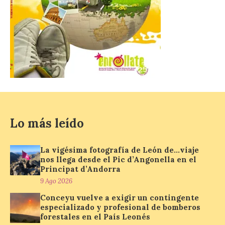
natural excepcional que
podrá verse en muchos
puntos de la comarca,
pero hay que recordar que la observación
debe hacerse siguiendo las pautas de
seguridad recomendadas. La Comarca de
Cinco Villas […]
La vigésima fotografía de
León de…viaje nos llega
desde el Pic d’Angonella
Lo más leído
en el Principat d’Andorra
9 Ago 2026
La vigésima fotografía de León de…viaje
nos llega desde el Pic d’Angonella en el
Principat d’Andorra
Nueva edición de León
9 Ago 2026
de…viaje. Una iniciativa
organizado por la sección
Conceyu vuelve a exigir un contingente
juvenil de la Asociación
especializado y profesional de bomberos
Enróllate, la Asociación
forestales en el País Leonés
Conceyu País Llionés y el Diario de