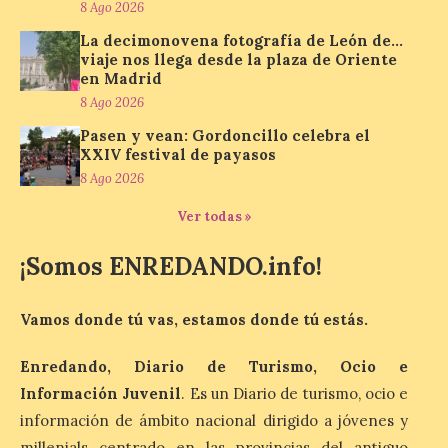
Turismo, Ocio e Información para
8 Ago 2026
jóvenes “Enredando.info”. Miguel Robles
nos envía la vigésima fotografía de […]
La decimonovena fotografía de León de…
viaje nos llega desde la plaza de Oriente
en Madrid
8 Ago 2026
Concierto del Iberia
Pasen y vean: Gordoncillo celebra el
Marimba Ensemble en la
XXIV festival de payasos
Plaza del Ayuntamiento de
Ponferrada
8 Ago 2026
9 Ago 2026
Ver todas »
¡Somos ENREDANDO.info!
Iberia Marimba es un es
un encuentro
internacional que se
Vamos donde tú vas, estamos donde tú estás.
celebra en el mes de
agosto en la localidad
gallega de Merza, dedicado a la marimba y
Enredando, Diario de Turismo, Ocio e
la música de cámara. La Plaza del
Información Juvenil
. Es un Diario de turismo, ocio e
Ayuntamiento de Ponferrada acogerá
este domingo, […]
información de ámbito nacional dirigido a jóvenes y
millenials centrado en las provincias del antiguo