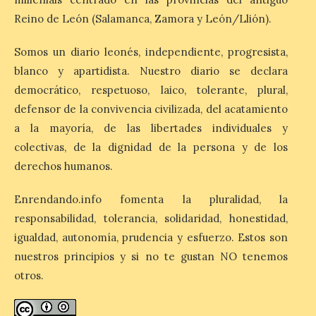
Reino de León (Salamanca, Zamora y León/Llión).
MADO Madrid Orgullo
2026 vuelve a situarse
Somos un diario leonés, independiente, progresista,
como uno de los
blanco y apartidista. Nuestro diario se declara
principales motores
económicos y turísticos de
democrático, respetuoso, laico, tolerante, plural,
Madrid
defensor de la convivencia civilizada, del acatamiento
9 Ago 2026
a la mayoría, de las libertades individuales y
colectivas, de la dignidad de la persona y de los
derechos humanos.
El gasto total aumentó un
1,4 % respecto al año
pasado y un 4,6 % frente a
Enrendando.info fomenta la pluralidad, la
un periodo estándar. Por
categorías, el alojamiento
responsabilidad, tolerancia, solidaridad, honestidad,
turístico concentró la mayor parte del
igualdad, autonomía, prudencia y esfuerzo. Estos son
gasto, con un 25,9 % del total, seguido por
restauración […]
nuestros principios y si no te gustan NO tenemos
otros.