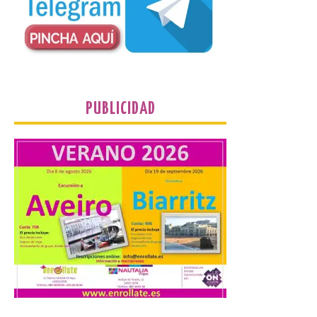
Nace GEO-Arena: un
nuevo deporte creado en
la Universidad de León
para que nadie quede
fuera del juego
PUBLICIDAD
9 Ago 2026
El profesorado de la
Facultad de Ciencias de la
Actividad Física y del
Deporte de la ULE diseña
una propuesta que
combina acción rápida, toma de
decisiones y colaboración estratégica sin
que ningún participante quede excluido
del juego. GEO-Arena nace […]
Transportes activa un