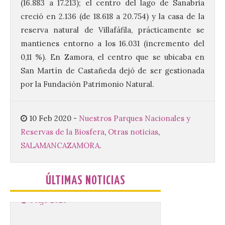
(16.883 a 17.213); el centro del lago de Sanabria
9 Ago 2026
creció en 2.136 (de 18.618 a 20.754) y la casa de la
reserva natural de Villafáfila, prácticamente se
El Ayuntamiento de La
mantienes entorno a los 16.031 (incremento del
Bañeza presenta el
0,11 %). En Zamora, el centro que se ubicaba en
Brujería Fest Summer
Edition, una nueva cita
San Martín de Castañeda dejó de ser gestionada
musical de las fiestas
patronales. El salón de plenos del
por la Fundación Patrimonio Natural.
Ayuntamiento de La Bañeza acogió el 4 de
agosto la presentación oficial del Brujería
Fest Summer […]
10 Feb 2020
-
Nuestros Parques Nacionales y
Reservas de la Biosfera
,
Otras noticias
,
SALAMANCA
ZAMORA
.
El gran libro del eclipse
9 Ago 2026
ÚLTIMAS NOTICIAS
Este verano llega a la
Península Ibérica el
primer eclipse solar total
en más de un siglo Y este