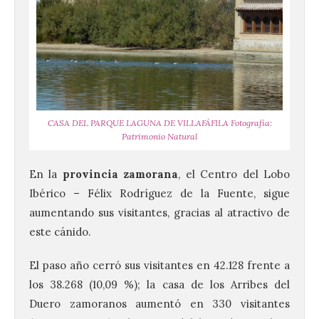
CASA DEL PARQUE LAGUNA DE VILLAFÁFILA Fotografía:
Patrimonio Natural
En la
provincia zamorana
, el Centro del Lobo
Ibérico – Félix Rodríguez de la Fuente, sigue
aumentando sus visitantes, gracias al atractivo de
este cánido.
Brujería Fest Summer un
El paso año cerró sus visitantes en 42.128 frente a
festival que se celebrará
los 38.268 (10,09 %); la casa de los Arribes del
el 11 de agosto en la
Duero zamoranos aumentó en 330 visitantes
Bañeza