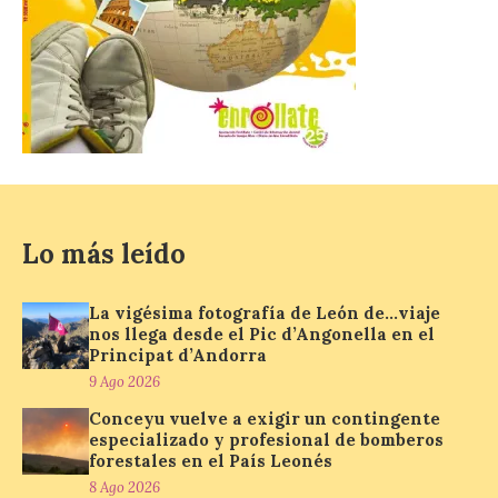
El próximo 12 de agosto
se producirá el fenómeno
natural excepcional que
podrá verse en muchos
puntos de la comarca,
pero hay que recordar que la observación
debe hacerse siguiendo las pautas de
seguridad recomendadas. La Comarca de
Cinco Villas […]
Lo más leído
La vigésima fotografía de
León de…viaje nos llega
desde el Pic d’Angonella
La vigésima fotografía de León de…viaje
en el Principat d’Andorra
nos llega desde el Pic d’Angonella en el
Principat d’Andorra
9 Ago 2026
9 Ago 2026
Conceyu vuelve a exigir un contingente
Nueva edición de León
especializado y profesional de bomberos
de…viaje. Una iniciativa
forestales en el País Leonés
organizado por la sección
8 Ago 2026
juvenil de la Asociación