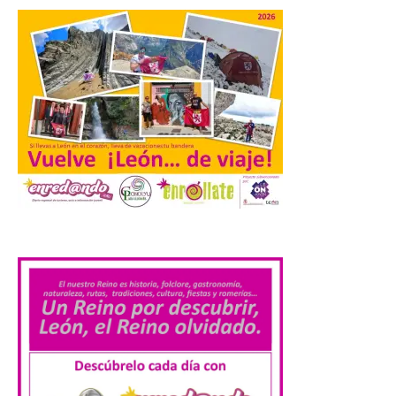
Transportes activa un
dispositivo especial para
facilitar la movilidad
durante el eclipse total de
Sol del 12 de agosto
9 Ago 2026
Renfe reforzará servicios
de Media Distancia
especialmente en Galicia,
.
Asturias, Santander y País
Vasco, además del norte
de Castilla y León. En los principales
núcleos urbanos también se reforzarán
los servicios de Cercanías con mayor
afluencia de pasajeros. La Dirección […]
La Feria Internacional de
Muestras de Asturias