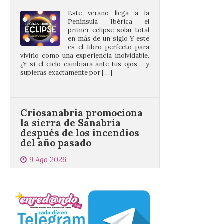
Península Ibérica el
primer eclipse solar total
en más de un siglo Y este
es el libro perfecto para
vivirlo como una experiencia inolvidable.
¿Y si el cielo cambiara ante tus ojos… y
supieras exactamente por […]
Criosanabria promociona
la sierra de Sanabria
después de los incendios
del año pasado
9 Ago 2026
El objetivo es que las
personas después de
hacer una cima acudan a
un comercio local para
que le selle el pasaporte,
de este modo también se colabora con el
comercio local sanabrés después de los