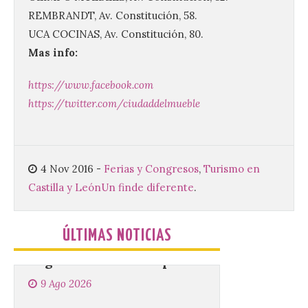
el 11 de agosto en la
REMBRANDT, Av. Constitución, 58.
Bañeza
UCA COCINAS, Av. Constitución, 80.
9 Ago 2026
Mas info:
El Ayuntamiento de La
https://www.facebook.com
Bañeza presenta el
https://twitter.com/ciudaddelmueble
Brujería Fest Summer
Edition, una nueva cita
musical de las fiestas
patronales. El salón de plenos del
Ayuntamiento de La Bañeza acogió el 4 de
agosto la presentación oficial del Brujería
4 Nov 2016
-
Ferias y Congresos
,
Turismo en
Fest Summer […]
Castilla y León
Un finde diferente
.
El gran libro del eclipse
ÚLTIMAS NOTICIAS
9 Ago 2026
Este verano llega a la