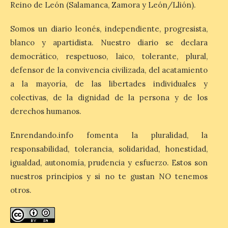
este domingo, […]
Reino de León (Salamanca, Zamora y León/Llión).
Somos un diario leonés, independiente, progresista,
MADO Madrid Orgullo
blanco y apartidista. Nuestro diario se declara
2026 vuelve a situarse
democrático, respetuoso, laico, tolerante, plural,
como uno de los
defensor de la convivencia civilizada, del acatamiento
principales motores
económicos y turísticos de
a la mayoría, de las libertades individuales y
Madrid
colectivas, de la dignidad de la persona y de los
derechos humanos.
9 Ago 2026
Enrendando.info fomenta la pluralidad, la
El gasto total aumentó un
responsabilidad, tolerancia, solidaridad, honestidad,
1,4 % respecto al año
pasado y un 4,6 % frente a
igualdad, autonomía, prudencia y esfuerzo. Estos son
un periodo estándar. Por
nuestros principios y si no te gustan NO tenemos
categorías, el alojamiento
turístico concentró la mayor parte del
otros.
gasto, con un 25,9 % del total, seguido por
restauración […]