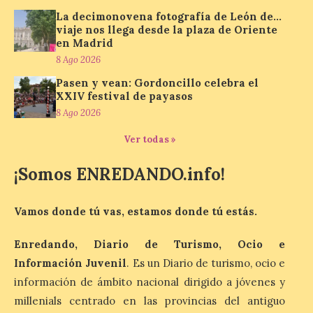
Enróllate, la Asociación
La decimonovena fotografía de León de…
Conceyu País Llionés y el Diario de
viaje nos llega desde la plaza de Oriente
Turismo, Ocio e Información para
en Madrid
jóvenes “Enredando.info”. Miguel Robles
nos envía la vigésima fotografía de […]
8 Ago 2026
Pasen y vean: Gordoncillo celebra el
XXIV festival de payasos
Concierto del Iberia
8 Ago 2026
Marimba Ensemble en la
Plaza del Ayuntamiento de
Ver todas »
Ponferrada
¡Somos ENREDANDO.info!
9 Ago 2026
Vamos donde tú vas, estamos donde tú estás.
Iberia Marimba es un es
un encuentro
Enredando, Diario de Turismo, Ocio e
internacional que se
celebra en el mes de
Información Juvenil
. Es un Diario de turismo, ocio e
agosto en la localidad
gallega de Merza, dedicado a la marimba y
información de ámbito nacional dirigido a jóvenes y
la música de cámara. La Plaza del
millenials centrado en las provincias del antiguo
Ayuntamiento de Ponferrada acogerá