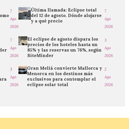
Última llamada: Eclipse total
7
7
como
del 12 de agosto. Dónde alojarse
Ago
Ago
y a qué precio
2026
2026
e
El eclipse de agosto dispara los
7
3
precios de los hoteles hasta un
Ago
Ago
der
85% y las reservas un 76%, según
SiteMinder
2026
2026
Gran Meliá convierte Mallorca y
3
2
Menorca en los destinos más
Ago
Ago
ara
exclusivos para contemplar el
eclipse solar total
2026
2026