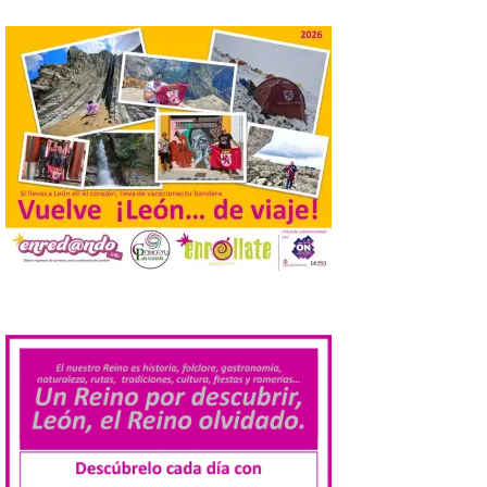
Plaza del Ayuntamiento de
Ponferrada
9 Ago 2026
Iberia Marimba es un es
un encuentro
internacional que se
celebra en el mes de
agosto en la localidad
gallega de Merza, dedicado a la marimba y
la música de cámara. La Plaza del
Ayuntamiento de Ponferrada acogerá
este domingo, […]
.
MADO Madrid Orgullo
2026 vuelve a situarse
como uno de los
principales motores
económicos y turísticos de
Madrid
9 Ago 2026