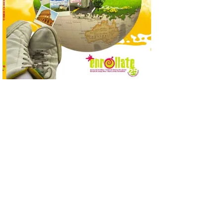
La Feria del Motor abre
sus puertas en el Colegio
Nuestra Señora del
Carmen de La Bañeza
9 Ago 2026
La muestra presenta
alrededor de una treintena
de motocicletas,
procedentes tanto de
colecciones particulares
como de los propios socios de la entidad.
La Feria del Motor ha abierto este viernes
sus puertas en el Colegio Nuestra Señora
del Carmen, dando […]
Astorga presenta el cartel
oficial del eclipse total de
sol