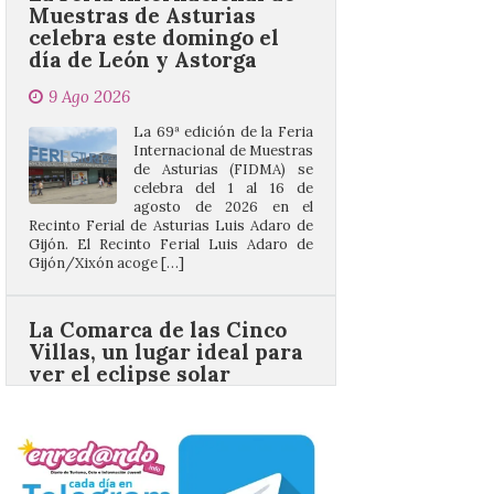
9 Ago 2026
La 69ª edición de la Feria
Internacional de Muestras
de Asturias (FIDMA) se
celebra del 1 al 16 de
agosto de 2026 en el
Recinto Ferial de Asturias Luis Adaro de
Gijón. El Recinto Ferial Luis Adaro de
Gijón/Xixón acoge […]
La Comarca de las Cinco
Villas, un lugar ideal para
ver el eclipse solar
9 Ago 2026
El próximo 12 de agosto
se producirá el fenómeno
natural excepcional que
podrá verse en muchos
puntos de la comarca,
pero hay que recordar que la observación
debe hacerse siguiendo las pautas de