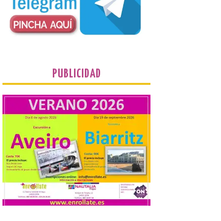
seguridad recomendadas. La Comarca de
Cinco Villas […]
La vigésima fotografía de
León de…viaje nos llega
desde el Pic d’Angonella
PUBLICIDAD
en el Principat d’Andorra
9 Ago 2026
Nueva edición de León
de…viaje. Una iniciativa
organizado por la sección
juvenil de la Asociación
Enróllate, la Asociación
Conceyu País Llionés y el Diario de
Turismo, Ocio e Información para
jóvenes “Enredando.info”. Miguel Robles
nos envía la vigésima fotografía de […]
Concierto del Iberia
Marimba Ensemble en la