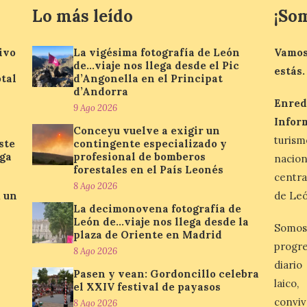
Lo más leído
¡So
ivo
La vigésima fotografía de León
Vamos
de…viaje nos llega desde el Pic
estás.
otal
d’Angonella en el Principat
d’Andorra
Enred
9 Ago 2026
Infor
Conceyu vuelve a exigir un
turis
ste
contingente especializado y
rga
profesional de bomberos
nacio
forestales en el País Leonés
centra
8 Ago 2026
, un
de Leó
La decimonovena fotografía de
León de…viaje nos llega desde la
Somos
plaza de Oriente en Madrid
progre
8 Ago 2026
diario
Pasen y vean: Gordoncillo celebra
laico
el XXIV festival de payasos
conviv
8 Ago 2026