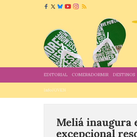
EDITORIAL
COMER&DORMIR
DESTINOS
InfoJOVEN
Meliá inaugura 
excepcional reso