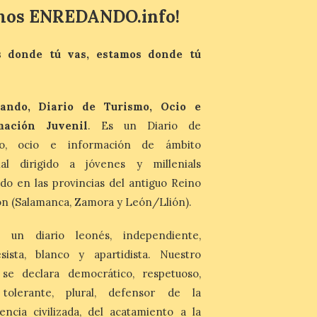
León cuenta con más de
mos ENREDANDO.info!
480 efectivos, de
diferentes especialidades
que participarán en el dispositivo,
reforzando la seguridad ciudadana, la
 donde tú vas, estamos donde tú
movilidad y la protección del medio
ambiente en los principales […]
ando, Diario de Turismo, Ocio e
mación Juvenil
. Es un Diario de
mo, ocio e información de ámbito
nal dirigido a jóvenes y millenials
do en las provincias del antiguo Reino
n (Salamanca, Zamora y León/Llión).
 un diario leonés, independiente,
sista, blanco y apartidista. Nuestro
 se declara democrático, respetuoso,
, tolerante, plural, defensor de la
encia civilizada, del acatamiento a la