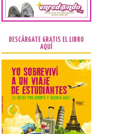
El gasto total aumentó un
1,4 % respecto al año
pasado y un 4,6 % frente a
un periodo estándar. Por
categorías, el alojamiento
turístico concentró la mayor parte del
gasto, con un 25,9 % del total, seguido por
restauración […]
DESCÁRGATE GRATIS EL LIBRO
AQUÍ
Grupo Iberia incrementa a
tres los vuelos diarios a
Menorca para la próxima
temporada de invierno
9 Ago 2026
La compañía, a través de
Air Nostrum e Iberia
Express, conectará
Madrid y Mahón con una
frecuencia adicional al día
que aumenta un 27% el número de plazas
en la ruta. La nueva programación
refuerza la conectividad internacional de
la […]