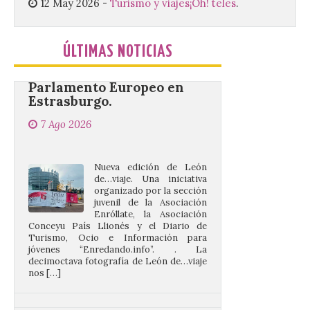
La decimoctava fotografía
12 May 2026
-
Turismo y viajes
¡Oh! teles
.
de León de…viaje nos llega
desde la sede del
Parlamento Europeo en
ÚLTIMAS NOTICIAS
Estrasburgo.
7 Ago 2026
Nueva edición de León
de…viaje. Una iniciativa
organizado por la sección
juvenil de la Asociación
Enróllate, la Asociación
Conceyu País Llionés y el Diario de
Turismo, Ocio e Información para
jóvenes “Enredando.info”. . La
decimoctava fotografía de León de…viaje
nos […]
UPL insta a la Junta a
actuar para salvar el