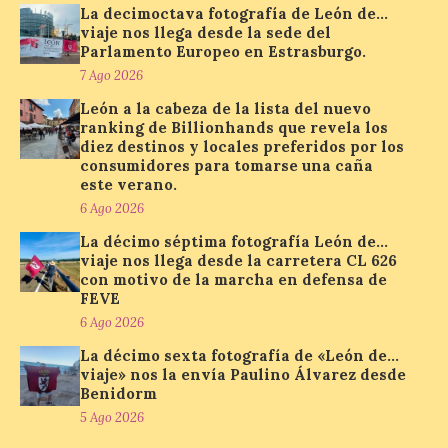
La decimoctava fotografía de León de…
solar del 12 de agosto de 2026 sin
viaje nos llega desde la sede del
obstáculos. El visor es una herramienta a
la […]
Parlamento Europeo en Estrasburgo.
7 Ago 2026
León a la cabeza de la lista del nuevo
Paradores renueva su
ranking de Billionhands que revela los
diez destinos y locales preferidos por los
compromiso con La Vuelta
consumidores para tomarse una caña
como patrocinador oficial
este verano.
7 Ago 2026
6 Ago 2026
La décimo séptima fotografía León de…
viaje nos llega desde la carretera CL 626
La cadena hotelera pública
con motivo de la marcha en defensa de
volverá a estar presente
FEVE
en la zona de descanso
junto al control de firmas
6 Ago 2026
y, como novedad, en el
Leaders Lounge, dos espacios exclusivos
La décimo sexta fotografía de «León de…
para los ciclistas. El recorrido de La
viaje» nos la envía Paulino Álvarez desde
Vuelta discurrirá junto a 17 […]
Benidorm
5 Ago 2026