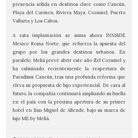
presencia sólida en destinos clave como Cancún,
Playa del Carmen, Riviera Maya, Cozumel, Puerto
Vallarta y Los Cabos.
Vuelve la tradicional Feria
de Dulces del Convento a
A esta implantación se suma ahora INNSiDE
Gradefes
Mexico Roma Norte, que refuerza la apuesta del
7 Ago 2026
grupo por los grandes destinos urbanos. En
paralelo, Meliá prevé abrir este año Zel Cozumel y
Tendrá lugar el 9 de
ha culminado recientemente la reapertura de
agosto en los aledaños del
Paradisus Cancún, tras una profunda reforma que
monasterio cisterciense
de Santa María la Real de
eleva su propuesta de lujo experiencial. De cara al
Gradefes. Una cita
futuro, la compañía continuará ampliando su huella
imprescindible para disfrutar de los
mejores dulces conventuales, tradición,
en el país con la próxima apertura de su primer
cultura y un ambiente único. El
Ayuntamiento de Gradefes, intentando
hotel en San Miguel de Allende, bajo su marca de
[…]
lujo ME by Meliá.