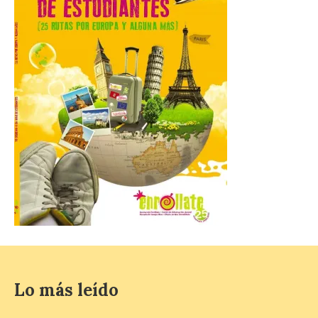
años en 2026 pueden
solicitar esta ayuda en la
web
https://bonoculturajoven.gob.es/ hasta el
31 de octubre. Desde este año, los 400
euros del Bono pueden utilizarse tanto
para consumir productos culturales como
[…]
El Gobierno de España
lanza un visor web para
localizar y disfrutar del
eclipse solar del 12 de
agosto con seguridad
7 Ago 2026
Se trata de un visor web
que permite conocer la
Lo más leído
posición exacta del Sol y
así localizar el lugar ideal
para observar el eclipse