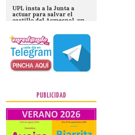
castillo del Asmesnal, un
BIC en estado de ruina
7 Ago 2026
Un Bien de Interés
Cultural abandonado
desde 1949. Los
procuradores leonesistas
plantean que la Junta
contacte cuanto antes con los
propietarios para exigirles medidas
inmediatas que frenen el deterioro y el
riesgo de colapso. Los procuradores de
Unión del Pueblo […]
PUBLICIDAD
La Universidad de León
distribuye folletos con la
programación del evento
del eclipse solar que
organiza con la ESA y el