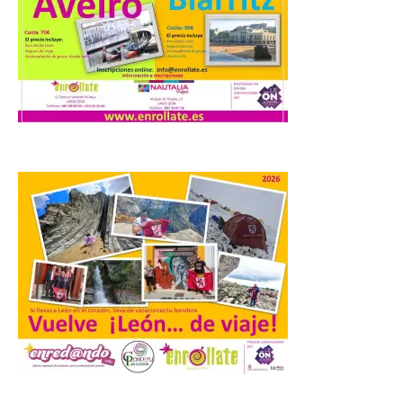
Ayuntamiento
7 Ago 2026
Los materiales ya pueden
recogerse gratuitamente
en la Oficina de
Información Turística de
León e incluyen, además
del programa del evento, una guía
práctica con recomendaciones
elaboradas por especialistas para
observar el eclipse con seguridad León, 7
de agosto de 2026. La programación […]
Laciana comienza su
programación para
disfrutar el eclipse total
del 12 de agosto
7 Ago 2026
.