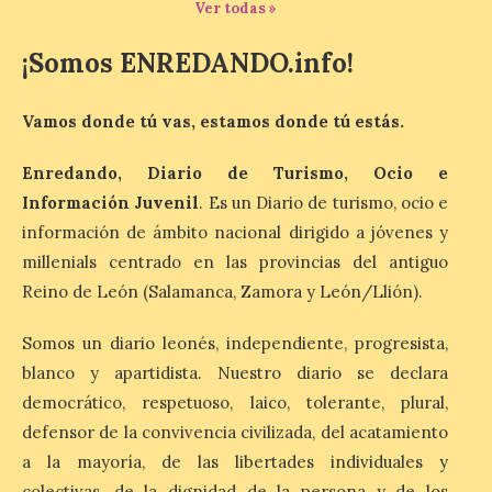
Ver todas »
Última llamada: Eclipse
total del 12 de agosto.
¡Somos ENREDANDO.info!
Dónde alojarse y a qué
precio
7 Ago 2026
Vamos donde tú vas, estamos donde tú estás.
Enredando, Diario de Turismo, Ocio e
León es la provincia más
Información Juvenil
. Es un Diario de turismo, ocio e
económica (116€/noche),
pero también una de las
información de ámbito nacional dirigido a jóvenes y
más agotadas: solo un 4%
millenials centrado en las provincias del antiguo
de alojamientos libres.
Zamora, Palencia y Álava son las
Reino de León (Salamanca, Zamora y León/Llión).
provincias con menos margen: apenas un
1% de los alojamientos siguen libres para
esas […]
Somos un diario leonés, independiente, progresista,
blanco y apartidista. Nuestro diario se declara
democrático, respetuoso, laico, tolerante, plural,
El eclipse genera un boom
defensor de la convivencia civilizada, del acatamiento
de reservas hoteleras y
a la mayoría, de las libertades individuales y
precios desorbitados,
colectivas, de la dignidad de la persona y de los