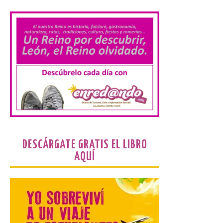
Durante los días 1 y 2 de
agosto, tanto el público
infantil como el adulto
pudo disfrutar de un
planetario que se instaló
en el polideportivo municipal, con pases
de mañana dedicados preferentemente al
público infantil y, el resto del […]
Más de 200.000 jóvenes
nacidos en 2008 ya han
solicitado el Bono Cultural
DESCÁRGATE GRATIS EL LIBRO
Joven 2026 en su primer
AQUÍ
mes de vigencia
7 Ago 2026
Las personas que hayan
cumplido o cumplan 18