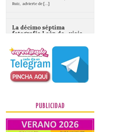
La décimo séptima
fotografía León de…viaje
nos llega desde la
carretera CL 626 con
motivo de la marcha en
defensa de FEVE
6 Ago 2026
Nueva edición de León
de…viaje. Una iniciativa
organizado por la sección
juvenil de la Asociación
Enróllate, la Asociación
Conceyu País Llionés y el Diario de
Turismo, Ocio e Información para
PUBLICIDAD
jóvenes “Enredando.info”. Eduardo
Morán nos envía desde la carretera […]