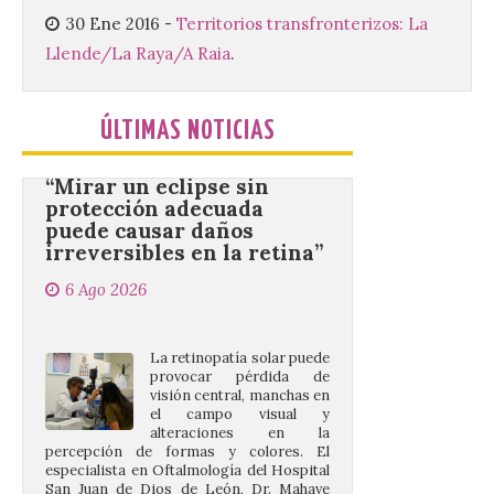
del Ayuntamiento de La Bañeza ha
30 Ene 2016
-
Territorios transfronterizos: La
acogido esta mañana la presentación
Llende/La Raya/A Raia
.
oficial del Festival One […]
ÚLTIMAS NOTICIAS
“Mirar un eclipse sin
protección adecuada
puede causar daños
irreversibles en la retina”
6 Ago 2026
La retinopatía solar puede
provocar pérdida de
visión central, manchas en
el campo visual y
alteraciones en la
percepción de formas y colores. El
especialista en Oftalmología del Hospital
San Juan de Dios de León, Dr. Mahave
Ruiz, advierte de […]