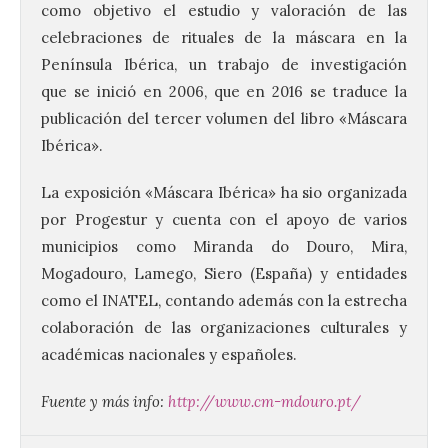
como objetivo el estudio y valoración de las
celebraciones de rituales de la máscara en la
Península Ibérica, un trabajo de investigación
que se inició en 2006, que en 2016 se traduce la
publicación del tercer volumen del libro «Máscara
Ibérica».
El Ayuntamiento de La
La exposición «Máscara Ibérica» ​​ha sio organizada
Bañeza presenta el
por Progestur y cuenta con el apoyo de varios
Festival One More Time,
una cita con la música de
municipios como Miranda do Douro, Mira,
los 80 y 90 para el 16 de
Mogadouro, Lamego, Siero (España) y entidades
agosto en la Plaza Mayor.
como el INATEL, contando además con la estrecha
6 Ago 2026
colaboración de las organizaciones culturales y
académicas nacionales y españoles.
Se celebrará el próximo
domingo 16 de agosto, a
Fuente y más info:
http://www.cm-mdouro.pt/
partir de las 23:00 horas,
en la Plaza Mayor de la
ciudad. El Salón de Plenos