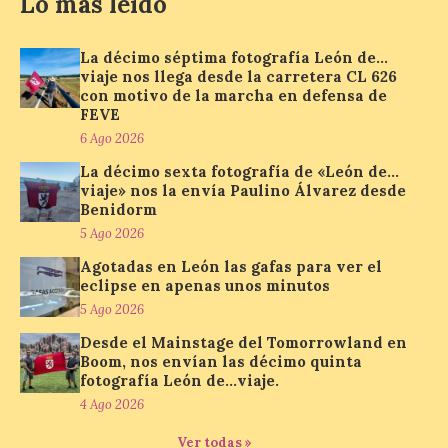
Lo más leído
La programación
La décimo séptima fotografía León de…
incorpora un amplio
viaje nos llega desde la carretera CL 626
calendario de actividades
con motivo de la marcha en defensa de
de animación dirigidas a
FEVE
todos los públicos. La
Bañeza inauguró en la tarde de este
6 Ago 2026
martes 4 de agosto una nueva edición de
su tradicional Mercado Medieval, que
La décimo sexta fotografía de «León de…
hasta el próximo 6 […]
viaje» nos la envía Paulino Álvarez desde
Benidorm
5 Ago 2026
Un viaje a la Antigüedad:
Agotadas en León las gafas para ver el
el Museo del Prado
eclipse en apenas unos minutos
propone un recorrido por
5 Ago 2026
obras de su Colección de
inspiración clásica
Desde el Mainstage del Tomorrowland en
Boom, nos envían las décimo quinta
6 Ago 2026
fotografía León de…viaje.
4 Ago 2026
Al hilo del estreno de La
Ver todas »