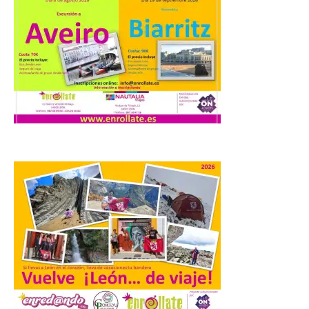
Camarzius fest: frente al
macroevento, un festival
cultural transformador
que apuesta por el legado.
6 Ago 2026
Los días 7, 8 y 9 de agosto
de 2026, Camarzana de
Tera volverá a convertirse
en punto de encuentro,
con la Villa Romana de
Orpheus. Vivimos un momento en el que la
música en directo mueve grandes
fenómenos de […]
El Ayuntamiento de
Cabrillanes analizará,
conforme a la legalidad, la
solicitud para la