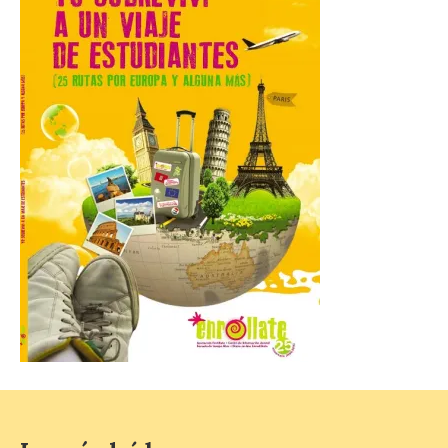
Hierro
6 Ago 2026
La novena campaña
arqueológica centrará sus
trabajos en el estudio de la
organización urbana y la
vida cotidiana del poblado
y contará con la participación de
estudiantes del grado en Historia. La
excavación se complementará con
actividades de divulgación abiertas […]
El Mercado Medieval abre
sus puertas en La Bañeza
con más de 60 puestos y
un amplio programa de
animación.
6 Ago 2026