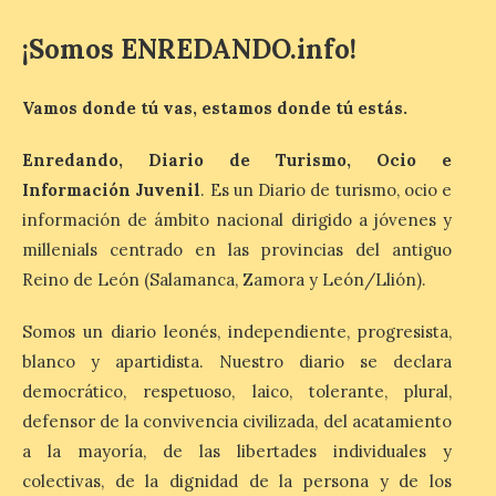
Odisea de Christopher
Nolan. La pieza de vídeo
¡Somos ENREDANDO.info!
reúne una selección de
obras relacionadas con la
Antigüedad clásica, la mitología y los
viajes, que se suceden al ritmo de un
Vamos donde tú vas, estamos donde tú estás.
evocador tema de La […]
Enredando, Diario de Turismo, Ocio e
Información Juvenil
. Es un Diario de turismo, ocio e
Patrimonio Nacional
información de ámbito nacional dirigido a jóvenes y
cancela la temporada de
millenials centrado en las provincias del antiguo
fuentes de La Granja ante
la escasez de agua
Reino de León (Salamanca, Zamora y León/Llión).
6 Ago 2026
Somos un diario leonés, independiente, progresista,
blanco y apartidista. Nuestro diario se declara
Esta medida afecta a los
democrático, respetuoso, laico, tolerante, plural,
espectáculos nocturnos
de la Fuente Baños de
defensor de la convivencia civilizada, del acatamiento
Diana previstos para los
a la mayoría, de las libertades individuales y
días 8, 15 y 22 de agosto,
así como al encendido extraordinario del
colectivas, de la dignidad de la persona y de los
día 25. La reserva de agua en el estanque