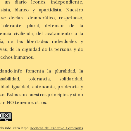
 un diario leonés, independiente,
La información en la web
del Ayuntamiento sobre
sista, blanco y apartidista. Nuestro
este evento es del año
 se declara democrático, respetuoso,
2022 y la de su página de
turismo de 2025 La firme
, tolerante, plural, defensor de la
apuesta cultural que en las últimas
encia civilizada, del acatamiento a la
décadas viene desarrollando Gordoncillo,
tiene un momento culminante en […]
ía, de las libertades individuales y
ivas, de la dignidad de la persona y de
rechos humanos.
dando.info fomenta la pluralidad, la
nsabilidad, tolerancia, solidaridad,
idad, igualdad, autonomía, prudencia y
zo. Estos son nuestros principios y si no
tan NO tenemos otros.
do.info está bajo
licencia de Creative Commons