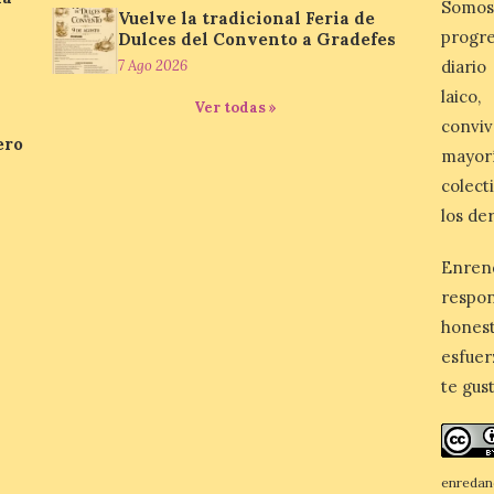
Somos
Vuelve la tradicional Feria de
progre
Dulces del Convento a Gradefes
7 Ago 2026
diario
laico
Ver todas »
conviv
ero
mayor
colect
los de
Enren
respo
honest
esfuer
te gus
enredan