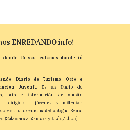
Más de 10.000 personas
han visitado las
exposiciones ‘Alma de
América. Arte y mito
precolombino’ y ‘Mundus
Novus’ en la Sala de San
Eloy
mos ENREDANDO.info!
8 Ago 2026
Ambas exposiciones se
 donde tú vas, estamos donde tú
podrán visitar hasta el 30
de agosto y la entrada es
gratuita. El horario de
apertura es de martes a
ando, Diario de Turismo, Ocio e
domingo, de 11:30 a 13:30 horas y de 18:00
a 21:00 horas. La Sala de San Eloy […]
mación Juvenil
. Es un Diario de
mo, ocio e información de ámbito
nal dirigido a jóvenes y millenials
Pasen y vean: Gordoncillo
celebra el XXIV festival de
do en las provincias del antiguo Reino
payasos
n (Salamanca, Zamora y León/Llión).
8 Ago 2026