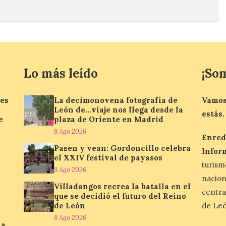
Lo más leído
¡So
ves
La decimonovena fotografía de
Vamos
León de…viaje nos llega desde la
estás.
e
plaza de Oriente en Madrid
8 Ago 2026
Enred
Pasen y vean: Gordoncillo celebra
Infor
el XXIV festival de payasos
turis
8 Ago 2026
nacio
Villadangos recrea la batalla en el
centra
que se decidió el futuro del Reino
de León
de Leó
8 Ago 2026
la