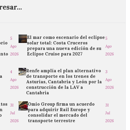
esar...
El mar como escenario del eclipse
5
5
orio
solar total: Costa Cruceros
Ago
Ago
l
prepara una nueva edición de su
unto
Eclipse Cruise para 2027
2026
2026
Renfe amplía el plan alternativo
4
3
la
de transporte en los trenes de
Ago
Ago
Asturias, Cantabria y León por la
construcción de la LAV a
2026
2026
Cantabria
ntos
Omio Group firma un acuerdo
31
31
ón
para adquirir Rail Europe y
Jul
Jul
o
consolidar el mercado del
transporte terrestre
2026
2026