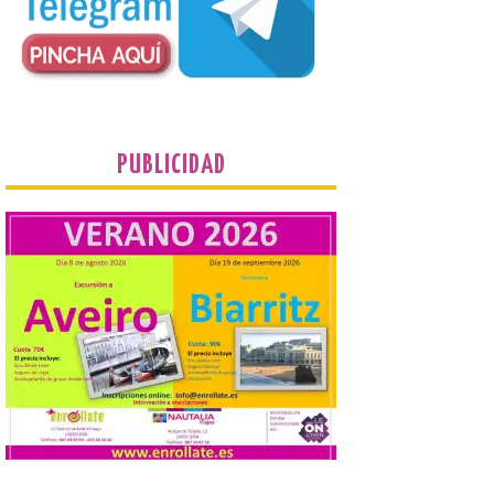
Enróllate, la Asociación
Conceyu País Llionés y el Diario de
Turismo, Ocio e Información para
jóvenes “Enredando.info”. Pilar Aller Aller
nos envía la décimo […]
Los minerales y sus usos
PUBLICIDAD
más comunes centran la
nueva exposición del
Museo de la Siderurgia y
la Minería de Sabero
8 Ago 2026
La exposición que se
inaugurará el sábado día 8
de agosto a las doce y
media de la mañana,
durante la ‘Feria de
minerales, rocas y fósiles de Castilla y
León’, podrá visitarse hasta finales del
mes de noviembre, con […]