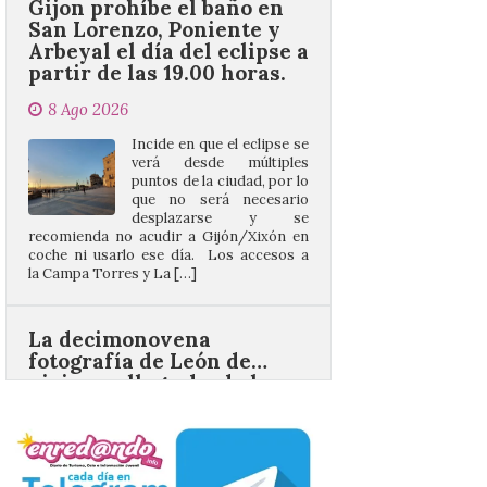
partir de las 19.00 horas.
8 Ago 2026
Incide en que el eclipse se
verá desde múltiples
puntos de la ciudad, por lo
que no será necesario
desplazarse y se
recomienda no acudir a Gijón/Xixón en
coche ni usarlo ese día. Los accesos a
la Campa Torres y La […]
La decimonovena
fotografía de León de…
viaje nos llega desde la
plaza de Oriente en
Madrid
8 Ago 2026
Nueva edición de León
de…viaje. Una iniciativa
organizado por la sección
juvenil de la Asociación