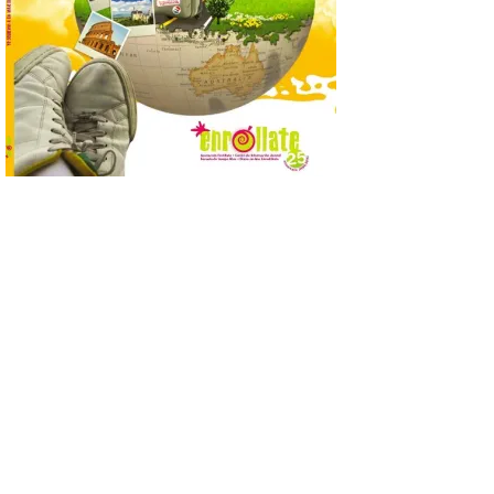
Nevado recibe el premio al mejor jamón
serrano u otras figuras de calidad
reconocidas. Se han presentado […]
Las salas del antiguo
ayuntamiento de
Cabrillanes (Babia) acogen
la muestra ‘Eduardo
Arroyo en la colección del
ILC’
8 Ago 2026
La muestra, que podrá
contemplarse hasta el
próximo 4 de octubre,
plantea tanto los temas
que más preocupaban y
fascinaban a este autor de talla
internacional como las múltiples técnicas
que usó y sus sólidos vínculos con la
Montaña Occidental. […]