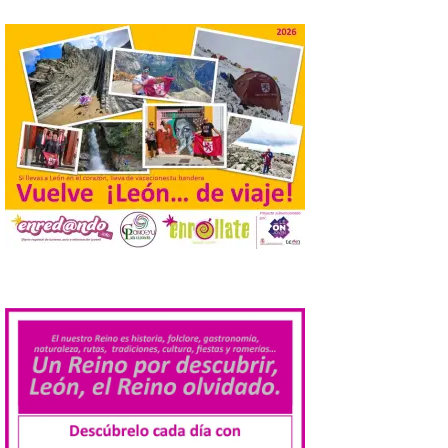
La Bañeza inicia sus
fiestas con el pregón a
cargo de Arturo Martínez
Matilla
8 Ago 2026
El Ayuntamiento de La
Bañeza designa a Arturo
Martínez Matilla como
pregonero de las Fiestas
2026. Tendrá lugar este
sábado 8 de agosto a las 21,00 horas en el
teatro municipal de La Bañeza. El
comunicador astorgano Arturo Martínez
.
Matilla, […]
La I Feria de la Cerveza
Artesana de Astorga
arranca con una gran
acogida del público
8 Ago 2026