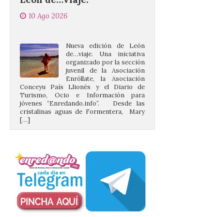
Nueva edición de León
de…viaje. Una iniciativa
organizado por la sección
juvenil de la Asociación
Enróllate, la Asociación
Conceyu País Llionés y el Diario de
Turismo, Ocio e Información para
jóvenes “Enredando.info”. Desde las
cristalinas aguas de Formentera, Mary
[…]
UPL cuestiona a la Junta
por no imponer sanciones
a Aucalsa, como hará el
Principado de Asturias,
por cobrar en la AP-66 la
tarifa íntegra pese a estar
en obras
10 Ago 2026