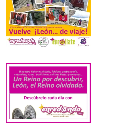
El Ministerio publica la
Estadística de las
Enseñanzas no
universitarias. Datos
avance 2025-2026 con las
cifras actualizadas del curso escolar
recién finalizado. El Grado Básico crece
un 2,1%, el Grado Medio un 2,7%, el Grado
Superior un 2,3% y los cursos […]
.
La 69FIDMA ha acogido
este domingo una nueva
edición del Día de León y
Astorga.
10 Ago 2026
El presidente de la
Diputación de León,
Gerardo Álvarez Courel, y
el vicepresidente Roberto
Aller han participado en el