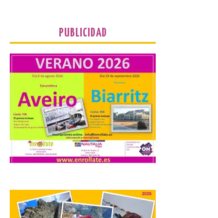
La formación leonesista
PUBLICIDAD
registró una batería de
preguntas escritas en las
Cortes autonómicas
mediante las cuales vuelve
a reclamar a la institución autonómica
que exija al Gobierno de España la
supresión de este peaje por la ilegalidad
de la prórroga […]
El alumnado de FP crece
un 2,5% hasta superar los
1,2 millones de
matriculados y marca un
nuevo récord
10 Ago 2026