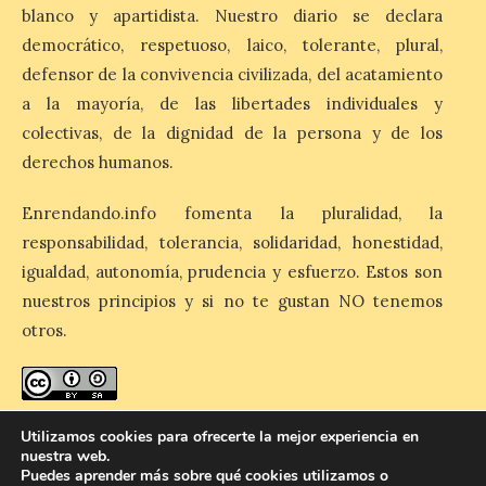
operativo especial de
blanco y apartidista. Nuestro diario se declara
limpieza en las playas y el
democrático, respetuoso, laico, tolerante, plural,
punto de observación para
defensor de la convivencia civilizada, del acatamiento
el eclipse solar del día 12
a la mayoría, de las libertades individuales y
10 Ago 2026
colectivas, de la dignidad de la persona y de los
derechos humanos.
El Ayuntamiento ha
coordinado este refuerzo
Enrendando.info fomenta la pluralidad, la
con el dispositivo de
seguridad, movilidad,
responsabilidad, tolerancia, solidaridad, honestidad,
atención sanitaria y
igualdad, autonomía, prudencia y esfuerzo. Estos son
protección civil previsto ante la elevada
afluencia. . El Ayuntamiento de València ha
nuestros principios y si no te gustan NO tenemos
dispuesto un operativo extraordinario de
otros.
limpieza y recogida de residuos con
motivo […]
enredando.info está bajo
licencia de Creative Commons
Utilizamos cookies para ofrecerte la mejor experiencia en
El Monasterio de Santa
nuestra web.
Reconocimiento-CompartirIgual 4.0 Internacional
.
María de Iguácel ofrece
Puedes aprender más sobre qué cookies utilizamos o
visitas guiadas gratuitas