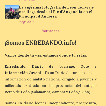
La vigésima fotografía de León de…viaje
nos llega desde el Pic d’Angonella en el
El Ayuntamiento de
Principat d’Andorra
Segovia presenta “Música
9 Ago 2026
para un eclipse”, un
concierto único con
Ver todas »
motivo del eclipse de sol
¡Somos ENREDANDO.info!
10 Ago 2026
Vamos donde tú vas, estamos donde tú estás.
La cita, que se celebrará el
12 de agosto en el
enlosado de la Catedral,
Enredando, Diario de Turismo, Ocio e
incluye el estreno absoluto
Información Juvenil
. Es un Diario de turismo, ocio e
de una composición del
músico segoviano Geni Uñón. Turismo de
información de ámbito nacional dirigido a jóvenes y
Segovia lanza el Premio Internacional de
millenials centrado en las provincias del antiguo
Fotografía del Eclipse “Segovia bajo […]
Reino de León (Salamanca, Zamora y León/Llión).
Somos un diario leonés, independiente, progresista,
València prepara un