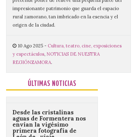
pretende poner de relieve una pequeña parte del
con la Semana Grande de
impresionante patrimonio que guarda el espacio
la ciudad.
rural zamorano, tan imbricado en la esencia y el
10 Ago 2026
origen de la ciudad.
Más de 80 propuestas
gastronómicas, que se
10 Ago 2025
-
Cultura, teatro, cine, exposiciones
podrán degustar en el
y espectáculos
,
NOTICIAS DE NUESTRA
Paseo de Begoña y los
Jardines de la Reina hasta
REGIÓN
ZAMORA
.
el 16 de agosto. El Paseo de Begoña y los
Jardines de la Reina de Gijón acogen ya la
[…]
ÚLTIMAS NOTICIAS
Desde las cristalinas
aguas de Formentera nos
envían la vigésimo
primera fotografía de
León de…viaje.
10 Ago 2026