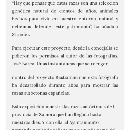
“Hay que pensar que estas razas son una selección
genética natural de cientos de años, animales
hechos para vivir en nuestro entorno natural y
debemos defender este patrimonio”, ha añadido
Strieder.
Para ejecutar este proyecto, desde la concejalía se
pidieron los permisos al autor de las fotografías,
José Barea. Unas instantáneas que se recogen
dentro del proyecto Bestiarium que este fotógrafo
ha desarrollado durante años para mostrar las
razas autóctonas españolas.
Gijón/Xixón celebra la
Esta exposición muestra las razas autóctonas de la
tercera edición de Paseo
provincia de Zamora que han llegado hasta
Gastro, una cita
gastronómica que se
nuestros días. Y con ella, el Ayuntamiento
desarrolla coincidiendo