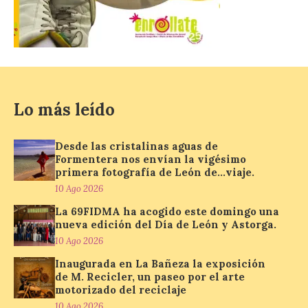
marcan esta exposición […]
Protección Civil activa la
fase de Preemergencia en
Situación Operativa 1 del
Plan Estatal General de
Lo más leído
Emergencias ante los
riesgos potenciales
asociados al eclipse
Desde las cristalinas aguas de
Formentera nos envían la vigésimo
10 Ago 2026
primera fotografía de León de…viaje.
10 Ago 2026
El dispositivo se refuerza
La 69FIDMA ha acogido este domingo una
días antes del eclipse
nueva edición del Día de León y Astorga.
solar total del 12 de
10 Ago 2026
agosto, que atravesará
España de oeste a este, y
Inaugurada en La Bañeza la exposición
que movilizará a varios millones de
de M. Recicler, un paseo por el arte
personas para disfrutar de este
acontecimiento histórico. Algunas
motorizado del reciclaje
comunidades autónomas ya han […]
10 Ago 2026