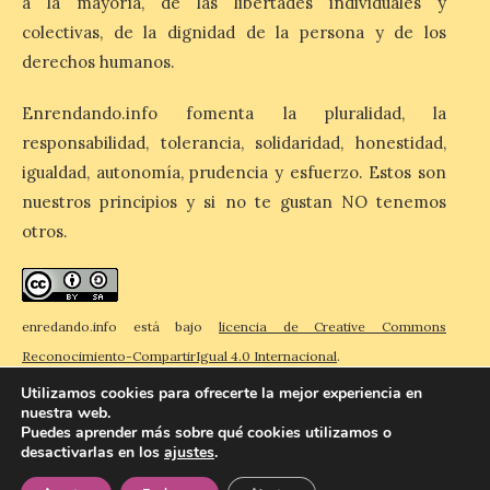
a la mayoría, de las libertades individuales y
consumidores para
tomarse una caña este verano, con León y
colectivas, de la dignidad de la persona y de los
Madrid a la cabeza de la lista. Salamanca
derechos humanos.
ocupa el noveno lugar. Los españoles
priorizan las […]
Enrendando.info fomenta la pluralidad, la
responsabilidad, tolerancia, solidaridad, honestidad,
El Ayuntamiento de La
igualdad, autonomía, prudencia y esfuerzo. Estos son
Bañeza presenta el
nuestros principios y si no te gustan NO tenemos
Festival One More Time,
otros.
una cita con la música de
los 80 y 90 para el 16 de
agosto en la Plaza Mayor.
6 Ago 2026
enredando.info está bajo
licencia de Creative Commons
Reconocimiento-CompartirIgual 4.0 Internacional
.
Se celebrará el próximo
Utilizamos cookies para ofrecerte la mejor experiencia en
domingo 16 de agosto, a
nuestra web.
partir de las 23:00 horas,
Puedes aprender más sobre qué cookies utilizamos o
en la Plaza Mayor de la
desactivarlas en los
ajustes
.
© 2026 Enredando
Política de privacidad
Política de cookies
Contacto
ciudad. El Salón de Plenos
del Ayuntamiento de La Bañeza ha