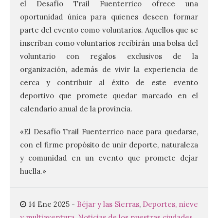
el Desafío Trail Fuenterrico ofrece una
oportunidad única para quienes deseen formar
parte del evento como voluntarios. Aquellos que se
inscriban como voluntarios recibirán una bolsa del
voluntario con regalos exclusivos de la
UPL insta a la Junta a
organización, además de vivir la experiencia de
actuar para salvar el
cerca y contribuir al éxito de este evento
castillo del Asmesnal, un
deportivo que promete quedar marcado en el
BIC en estado de ruina
calendario anual de la provincia.
7 Ago 2026
«El Desafío Trail Fuenterrico nace para quedarse,
con el firme propósito de unir deporte, naturaleza
Un Bien de Interés
Cultural abandonado
y comunidad en un evento que promete dejar
desde 1949. Los
procuradores leonesistas
huella.»
plantean que la Junta
contacte cuanto antes con los
propietarios para exigirles medidas
inmediatas que frenen el deterioro y el
14 Ene 2025
-
Béjar y las Sierras
,
Deportes, nieve
riesgo de colapso. Los procuradores de
y multiaventura
,
Noticias de los nuestras ciudades,