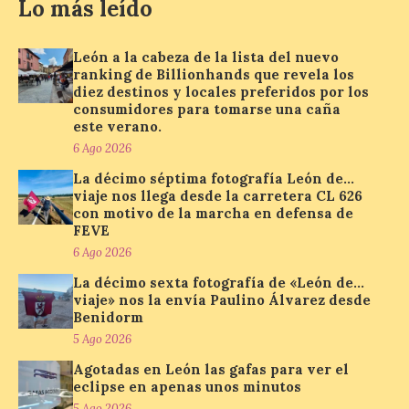
Lo más leído
La Consejería de
Industria, Universidades,
Empleo y Comercio
León a la cabeza de la lista del nuevo
destina 8,75 millones de
ranking de Billionhands que revela los
euros al programa JOVEL
diez destinos y locales preferidos por los
2026, cofinanciado por el Fondo Social
consumidores para tomarse una caña
Europeo Plus (FSE+), para favorecer la
contratación temporal de 300 jóvenes
este verano.
desempleados inscritos en el Sistema
6 Ago 2026
Nacional de […]
La décimo séptima fotografía León de…
viaje nos llega desde la carretera CL 626
con motivo de la marcha en defensa de
En la Comarca de Liébana
FEVE
tienes 6 rincones únicos
6 Ago 2026
para ver el Eclipse de Sol
La décimo sexta fotografía de «León de…
6 Ago 2026
viaje» nos la envía Paulino Álvarez desde
Benidorm
5 Ago 2026
Miradores naturales,
Agotadas en León las gafas para ver el
pueblos con alma y
paisajes de leyenda
eclipse en apenas unos minutos
convierten la Comarca de
5 Ago 2026