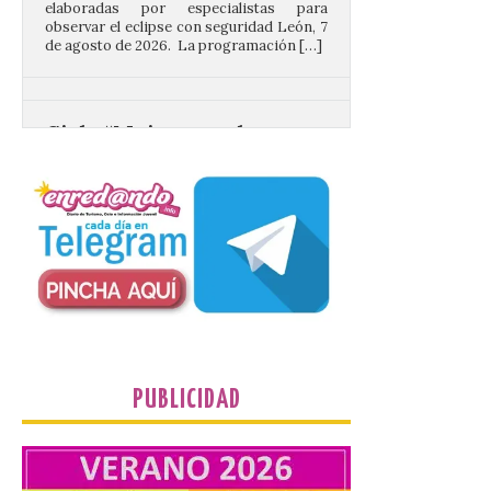
Ciclo “Mujeres en la
Historia y la
Peregrinación”, en
Benavides de Órbigo.
7 Ago 2026
Conferencia de Victorina
Alonso, sobre la
peregrinación femenina.
Presentación del Libro
“Va de Monjas”, de José
Fernando Cornejo. Apertura de una doble
exposición de fotografía. Este viernes, 7
de agosto, a las 20,00 horas, en el
auditorio de Benavides de […]
PUBLICIDAD
Food trucks y música en