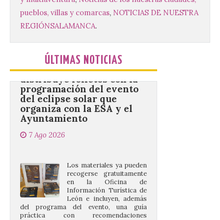
Unión del Pueblo […]
pueblos, villas y comarcas
,
NOTICIAS DE NUESTRA
REGIÓN
SALAMANCA
.
La Universidad de León
distribuye folletos con la
ÚLTIMAS NOTICIAS
programación del evento
del eclipse solar que
organiza con la ESA y el
Ayuntamiento
7 Ago 2026
Los materiales ya pueden
recogerse gratuitamente
en la Oficina de
Información Turística de
León e incluyen, además
del programa del evento, una guía
práctica con recomendaciones
elaboradas por especialistas para
observar el eclipse con seguridad León, 7
de agosto de 2026. La programación […]