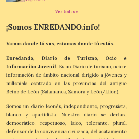
Liébana en uno de los
destinos más bonitos para disfrutar de
Ver todas »
este fenómeno astronómico único. Un
eclipse total de sol será visible en la
Península Ibérica durante […]
¡Somos ENREDANDO.info!
Vamos donde tú vas, estamos donde tú estás.
León a la cabeza de la lista
del nuevo ranking de
Enredando, Diario de Turismo, Ocio e
Billionhands que revela
los diez destinos y locales
Información Juvenil
. Es un Diario de turismo, ocio e
preferidos por los
información de ámbito nacional dirigido a jóvenes y
consumidores para
millenials centrado en las provincias del antiguo
tomarse una caña este
verano.
Reino de León (Salamanca, Zamora y León/Llión).
6 Ago 2026
Somos un diario leonés, independiente, progresista,
blanco y apartidista. Nuestro diario se declara
El nuevo ranking de
democrático, respetuoso, laico, tolerante, plural,
Billionhands revela los
defensor de la convivencia civilizada, del acatamiento
diez destinos y locales
preferidos por los