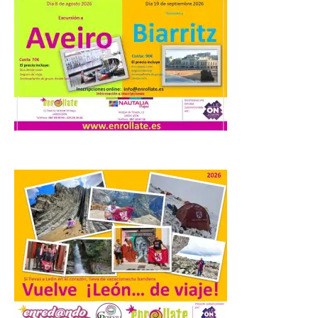
Valencia de Don Juan en
una nueva edición de
Castle Food 2026
7 Ago 2026
Castle Food combina la
música en directo con
food trucks y tiendas de
market esperando atraer
a miles de personas. La
localidad leonesa de Valencia de Don Juan
sigue adelante con su calendario de
eventos veraniegos para este año 2026.
[…]
La Comisión actualiza su
programa insignia de
prácticas Blue Book,
abriéndolo a titulados de
EFP