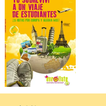
Iberia se convierte en la
primera aerolínea
española en ofrecer wifi a
bordo de Starlink, la
constelación de satélites
más avanzada del mundo, desarrollada
por SpaceX. La incorporación de esta
tecnología forma parte del compromiso
de Iberia con la innovación […]
La Junta promueve la
contratación temporal de
jóvenes desempleados
para la realización de
obras y servicios de
interés general y social
con más de 8,7 millones de
euros de inversión
6 Ago 2026